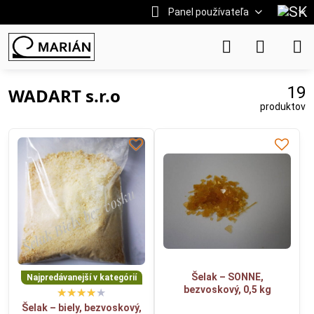
Panel používateľa
19
WADART s.r.o
produktov
Šelak – SONNE,
Najpredávanejší v kategórií
bezvoskový, 0,5 kg
Šelak – biely, bezvoskový,