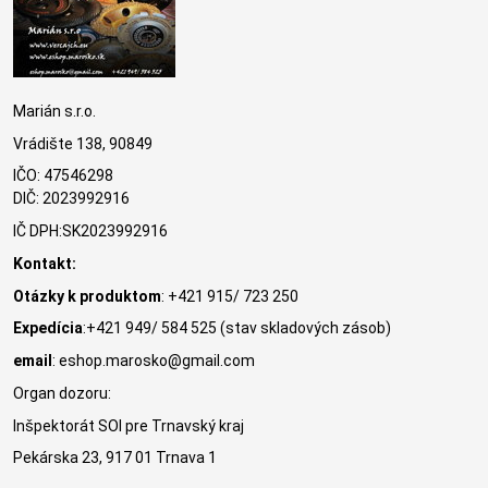
Marián s.r.o.
Vrádište 138, 90849
IČO: 47546298
DIČ: 2023992916
IČ DPH:SK2023992916
Kontakt:
Otázky k produktom
: +421 915/ 723 250
Expedícia
:+421 949/ 584 525 (stav skladových zásob)
email
: eshop.marosko@gmail.com
Organ dozoru:
Inšpektorát SOI pre Trnavský kraj
Pekárska 23, 917 01 Trnava 1