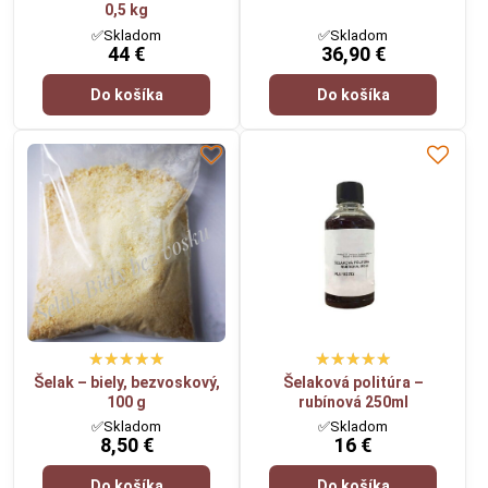
0,5 kg
✅Skladom
✅Skladom
44 €
36,90 €
Do košíka
Do košíka
Šelak – biely, bezvoskový,
Šelaková politúra –
100 g
rubínová 250ml
✅Skladom
✅Skladom
8,50 €
16 €
Do košíka
Do košíka