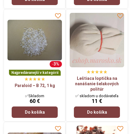
3%
Najpredávanejší v kategórií
Leštiaca loptička na
nanášanie šelakových
Paraloid – B 72, 1 kg
politúr
✅Skladom
✅ skladom u dodávateľa
60 €
11 €
Do košíka
Do košíka