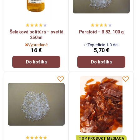
Šelaková politúra – svetlá
Paraloid – B 82, 100 g
250ml
❌Vypredané
✅Expedícia 1-3 dni
16 €
5,70 €
Do košíka
Do košíka
TOP PRODUKT MESIACA