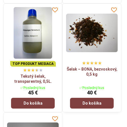
TOP PRODUKT MESIACA
Šelak – BONA, bezvoskový,
0,5 kg
Tekutý šelak,
transparentný, 0,5L.
✅Posledný kus
✅Posledný kus
45 €
40 €
Do košíka
Do košíka