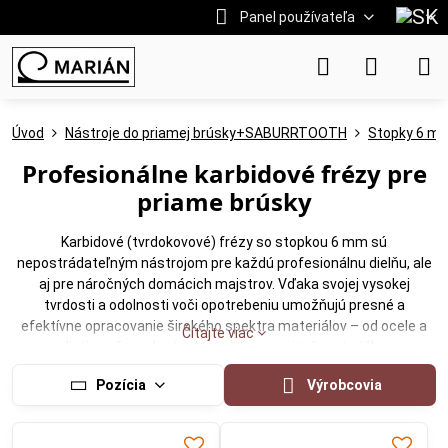
Panel používateľa
Úvod
Nástroje do priamej brúsky+SABURRTOOTH
Stopky 6 m
Profesionálne karbidové frézy pre
priame brúsky
Karbidové (tvrdokovové) frézy so stopkou 6 mm sú
nepostrádateľným nástrojom pre každú profesionálnu dielňu, ale
aj pre náročných domácich majstrov. Vďaka svojej vysokej
tvrdosti a odolnosti voči opotrebeniu umožňujú presné a
efektívne opracovanie širokého spektra materiálov – od ocele a
Čítajte viac
liatiny až po plasty, drevo a kompozitné materiály.
V našej ponuke nájdete
kvalitné karbidové frézy značky EXTOL
Pozícia
Výrobcovia
Premium
a ďalších overených výrobcov, ktoré zaručujú dlhú
životnosť a spoľahlivý výkon aj pri náročných aplikáciách.