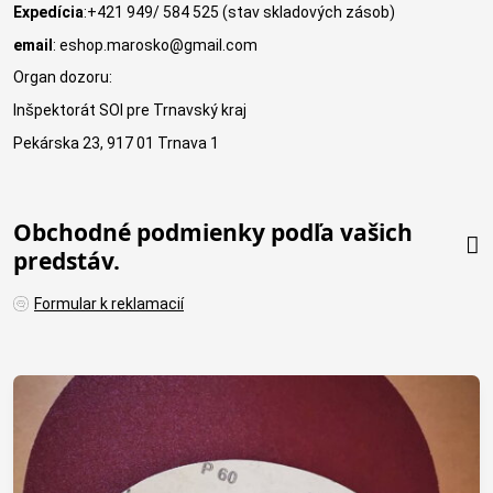
Expedícia
:+421 949/ 584 525 (stav skladových zásob)
email
: eshop.marosko@gmail.com
Organ dozoru:
Inšpektorát SOI pre Trnavský kraj
Pekárska 23, 917 01 Trnava 1
Obchodné podmienky podľa vašich
predstáv.
Formular k reklamacií