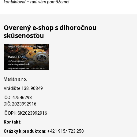
kontaktovať – radi vám pomôžeme!
Overený e-shop s dlhoročnou
skúsenosťou
Marián s.r.o.
Vrádište 138, 90849
IČO: 47546298
DIČ: 2023992916
IČ DPH:SK2023992916
Kontakt:
Otázky k produktom
: +421 915/ 723 250