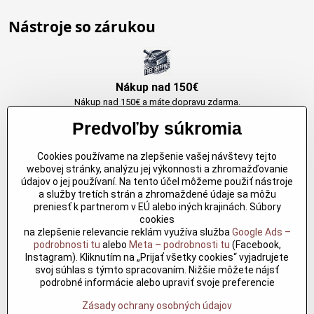
Nástroje so zárukou
Nákup nad 150€
Nákup nad 150€ a máte dopravu zdarma.
Produkty skladom do 24h. Sú doma.
Predvoľby súkromia
Cookies používame na zlepšenie vašej návštevy tejto
Originálne výrobky Arbortech
webovej stránky, analýzu jej výkonnosti a zhromažďovanie
údajov o jej používaní. Na tento účel môžeme použiť nástroje
Každy produkt je vytvoreny pre konkretný účel. Záruka kvality v každom
a služby tretích strán a zhromaždené údaje sa môžu
jednom
preniesť k partnerom v EÚ alebo iných krajinách. Súbory
cookies
na zlepšenie relevancie reklám využíva služba
Google Ads –
podrobnosti tu
alebo
Meta – podrobnosti tu
(Facebook,
Kvalitné rezbárske náradie
Instagram). Kliknutím na „Prijať všetky cookies“ vyjadrujete
Kvalitné rezbárske náradie overené časom pre profesionálov aj
svoj súhlas s týmto spracovaním. Nižšie môžete nájsť
nadšencov
podrobné informácie alebo upraviť svoje preferencie
Zásady ochrany osobných údajov