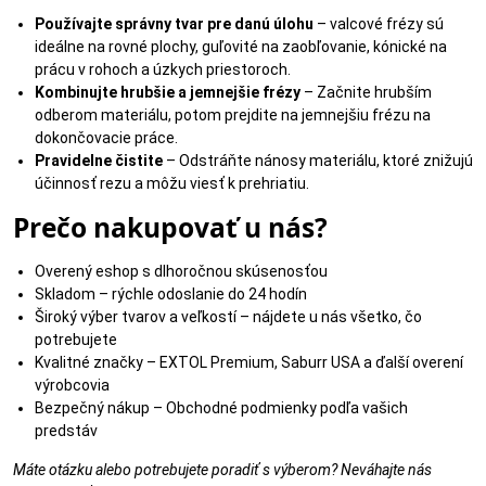
Skladovanie
– Uchovávajte na suchom mieste, ideálne v
Používajte správny tvar pre danú úlohu
– valcové frézy sú
ochrannom obale, aby ste predišli korózii a mechanickému
ideálne na rovné plochy, guľovité na zaobľovanie, kónické na
poškodeniu.
prácu v rohoch a úzkych priestoroch.
Kombinujte hrubšie a jemnejšie frézy
– Začnite hrubším
odberom materiálu, potom prejdite na jemnejšiu frézu na
dokončovacie práce.
Pravidelne čistite
– Odstráňte nánosy materiálu, ktoré znižujú
účinnosť rezu a môžu viesť k prehriatiu.
Prečo nakupovať u nás?
Overený eshop s dlhoročnou skúsenosťou
Skladom – rýchle odoslanie do 24 hodín
Široký výber tvarov a veľkostí – nájdete u nás všetko, čo
potrebujete
Kvalitné značky – EXTOL Premium, Saburr USA a ďalší overení
výrobcovia
Bezpečný nákup – Obchodné podmienky podľa vašich
predstáv
Máte otázku alebo potrebujete poradiť s výberom? Neváhajte nás