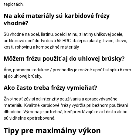
teplotách.
Široké spektrum použitia
Na aké materiály sú karbidové frézy
Od odhrotovania a brúsenia kovov až po tvarovanie plastov a
vhodné?
dreva – jedna kategória nástrojov pokryje väčšinu vašich potrieb.
Výborný pomer cena/výkon
Sú vhodné na oceľ, liatinu, oceľoliatinu, zliatiny uhlíkovej ocele,
antikorovú oceľ do tvrdosti 65 HRC, ďalej na plasty, živice, drevo,
kosti, rohovinu a kompozitné materiály.
Ponúkame konkurenčné ceny pri zachovaní profesionálnej kvality.
Môžem frézu použiť aj do uhlovej brúsky?
Ako správne pracovať s
karbidovými frézami?
Áno, pomocou redukcie / prechodky je možné upnúť stopku 6 mm
aj do uhlovej brúsky.
Správne upnutie
– Frézu pevne upnite do klieštiny 6 mm.
Ako často treba frézy vymieňať?
Skontrolujte, či je stopka čistá a bez poškodenia.
Optimálne otáčky
– Dodržujte doporučené otáčky 20 000 – 30
Životnosť závisí od intenzity používania a opracovávaného
000 ot./min. Pre tvrdšie materiály voľte nižšie otáčky, pre
materiálu. Kvalitné karbidové frézy vydržia pri bežnom používaní
mäkšie vyššie.
dlhodobo. Výmena je potrebná, keď prestávajú rezať čisto alebo
Pracovný tlak
– Pracujte s miernym a plynulým tlakom. Príliš
sú viditeľne opotrebované.
veľký tlak môže viesť k prehriatiu a poškodeniu ostria.
Čistenie
– Po použití očistite frézu kefou alebo chemicky.
Tipy pre maximálny výkon
Zanesené frézy strácajú účinnosť.