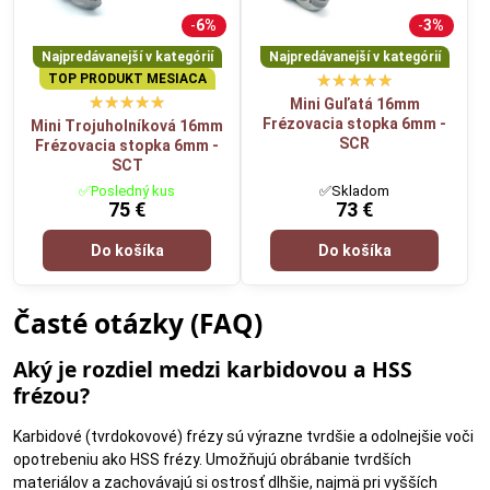
6%
3%
Karbidové frézy v našej ponuke spĺňajú tieto kľúčové parametre:
Najpredávanejší v kategórií
Najpredávanejší v kategórií
Priemer stopky:
6 mm (univerzálne upnutie do klieštiny
TOP PRODUKT MESIACA
priamej brúsky / frézky)
Mini Guľatá 16mm
Priemer pracovnej časti:
6–19 mm (podľa typu)
Frézovacia stopka 6mm -
Mini Trojuholníková 16mm
SCR
Materiál:
Volfrámový karbid / spekaný karbid
Frézovacia stopka 6mm -
SCT
Tvrdosť:
HRA 89–91
Doporučené otáčky:
20 000 – 30 000 ot./min.
✅Posledný kus
✅Skladom
75 €
73 €
Kvalita:
PROFI
Výhody, ktoré oceníte
Do košíka
Do košíka
Dlhá životnosť
Časté otázky (FAQ)
Vďaka použitiu vysokokvalitného volfrámového karbidu si frézy
Aký je rozdiel medzi karbidovou a HSS
zachovávajú ostrosť aj pri dlhodobom a intenzívnom používaní.
frézou?
Vysoká kompatibilita
Karbidové (tvrdokovové) frézy sú výrazne tvrdšie a odolnejšie voči
Stopka 6 mm je štandardom pre priame brúsky a frézky –
opotrebeniu ako HSS frézy. Umožňujú obrábanie tvrdších
nemusíte riešiť redukcie ani špeciálne upínanie.
materiálov a zachovávajú si ostrosť dlhšie, najmä pri vyšších