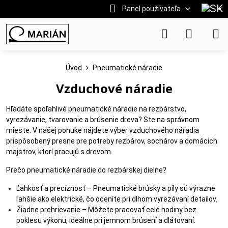
Panel používateľa
Úvod
Pneumatické náradie
Vzduchové náradie
Hľadáte spoľahlivé pneumatické náradie na rezbárstvo,
vyrezávanie, tvarovanie a brúsenie dreva? Ste na správnom
mieste. V našej ponuke nájdete výber vzduchového náradia
prispôsobený presne pre potreby rezbárov, sochárov a domácich
majstrov, ktorí pracujú s drevom.
Prečo pneumatické náradie do rezbárskej dielne?
Ľahkosť a precíznosť – Pneumatické brúsky a píly sú výrazne
ľahšie ako elektrické, čo oceníte pri dlhom vyrezávaní detailov.
Žiadne prehrievanie – Môžete pracovať celé hodiny bez
poklesu výkonu, ideálne pri jemnom brúsení a dlátovaní.