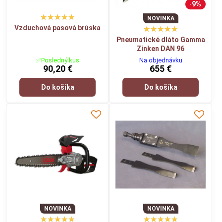
9%
NOVINKA
Vzduchová pasová brúska
Pneumatické dláto Gamma
Zinken DAN 96
✅Posledný kus
Na objednávku
90,20 €
655 €
Do košíka
Do košíka
NOVINKA
NOVINKA