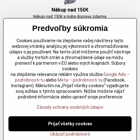
Nákup nad 150€
Nákup nad 150€ a máte dopravu zdarma.
Produkty skladom do 24h. Sú doma.
Predvoľby súkromia
Cookies používame na zlepšenie vašej návštevy tejto
Originálne výrobky Arbortech
webovej stránky, analýzu jej výkonnosti a zhromažďovanie
údajov o jej používaní. Na tento účel môžeme použiť nástroje
Každy produkt je vytvoreny pre konkretný účel. Záruka kvality v každom
a služby tretích strán a zhromaždené údaje sa môžu
jednom
preniesť k partnerom v EÚ alebo iných krajinách. Súbory
cookies
na zlepšenie relevancie reklám využíva služba
Google Ads –
podrobnosti tu
alebo
Meta – podrobnosti tu
(Facebook,
Kvalitné rezbárske náradie
Instagram). Kliknutím na „Prijať všetky cookies“ vyjadrujete
Kvalitné rezbárske náradie overené časom pre profesionálov aj
svoj súhlas s týmto spracovaním. Nižšie môžete nájsť
nadšencov
podrobné informácie alebo upraviť svoje preferencie
Zásady ochrany osobných údajov
©
2026
Copyright
Prijať všetky cookies
Predvoľby súkromia
Zásady ochrany osobných údajov
?
Podmienky používania
Ukázať podrobnosti
Vytvorené pomocou:
BiznisWeb.sk