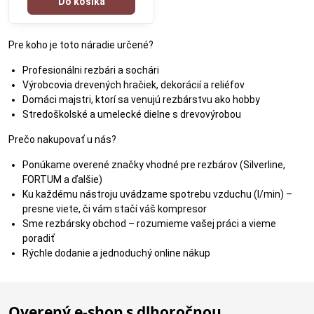
Do košíka
Pre koho je toto náradie určené?
Profesionálni rezbári a sochári
Výrobcovia drevených hračiek, dekorácií a reliéfov
Domáci majstri, ktorí sa venujú rezbárstvu ako hobby
Stredoškolské a umelecké dielne s drevovýrobou
Prečo nakupovať u nás?
Ponúkame overené značky vhodné pre rezbárov (Silverline,
FORTUM a ďalšie)
Ku každému nástroju uvádzame spotrebu vzduchu (l/min) –
presne viete, či vám stačí váš kompresor
Sme rezbársky obchod – rozumieme vašej práci a vieme
poradiť
Rýchle dodanie a jednoduchý online nákup
Overený e-shop s dlhoročnou