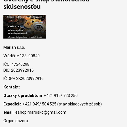
skúsenosťou
Marián s.r.o.
Vrádište 138, 90849
IČO: 47546298
DIČ: 2023992916
IČ DPH:SK2023992916
Kontakt:
Otázky k produktom
: +421 915/ 723 250
Expedícia
:+421 949/ 584 525 (stav skladových zásob)
email
: eshop.marosko@gmail.com
Organ dozoru: