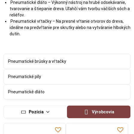
Pneumatické dláto – Výkonný nástroj na hrubé odsekávanie,
tvarovanie a štiepanie dreva. Uľahčí vám tvorbu väčších sôch a
reliéfov.
Pneumatické vŕtačky – Na presné vŕtanie otvorov do dreva,
ideálne na predvŕtanie pre skrutky alebo na vytváranie hlbokých
dutín.
Pneumatické brúsky a vŕtačky
Pneumatické píly
Pneumatické dláto
Pozícia
Výrobcovia