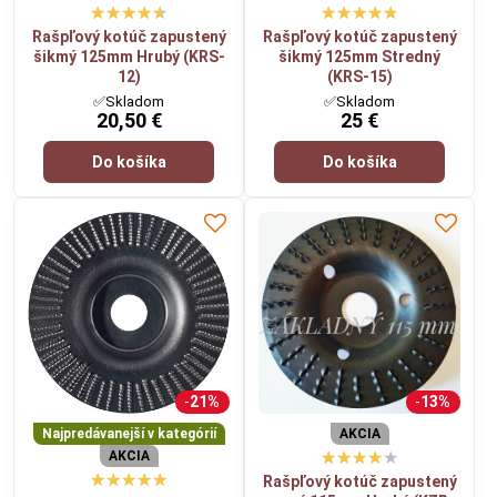
Rašpľový kotúč zapustený
Rašpľový kotúč zapustený
šikmý 125mm Hrubý (KRS-
šikmý 125mm Stredný
12)
(KRS-15)
✅Skladom
✅Skladom
20,50 €
25 €
Do košíka
Do košíka
21%
13%
Najpredávanejší v kategórií
AKCIA
AKCIA
Rašpľový kotúč zapustený