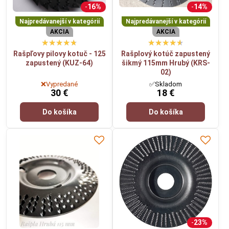
16%
14%
Najpredávanejší v kategórií
Najpredávanejší v kategórií
AKCIA
AKCIA
Rašpľovy pilovy kotuč - 125
Rašplový kotúč zapustený
zapustený (KUZ-64)
šikmý 115mm Hrubý (KRS-
02)
❌Vypredané
✅Skladom
30 €
18 €
Do košíka
Do košíka
23%