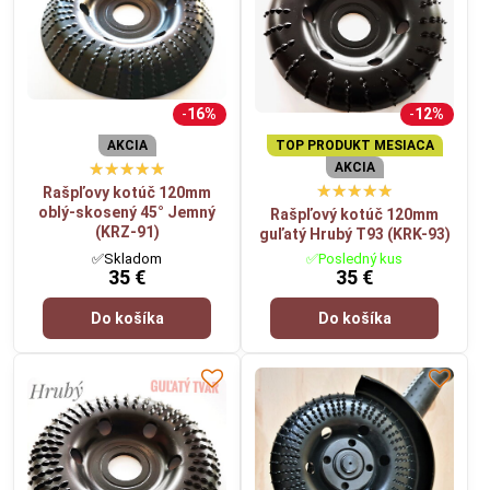
16%
12%
AKCIA
TOP PRODUKT MESIACA
AKCIA
Rašpľovy kotúč 120mm
oblý-skosený 45° Jemný
Rašpľový kotúč 120mm
(KRZ-91)
guľatý Hrubý T93 (KRK-93)
✅Skladom
✅Posledný kus
35 €
35 €
Do košíka
Do košíka
Videá Youtube sú blokované Voľbami súkromia
Prajete si načítať Youtube video?
Povoliť tentokrát