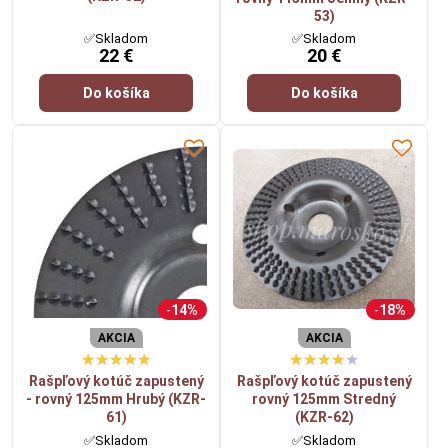
53)
✅Skladom
✅Skladom
22 €
20 €
Do košíka
Do košíka
14%
18%
AKCIA
AKCIA
Rašpľový kotúč zapustený
Rašpľový kotúč zapustený
- rovný 125mm Hrubý (KZR-
rovný 125mm Stredný
61)
(KZR-62)
✅Skladom
✅Skladom