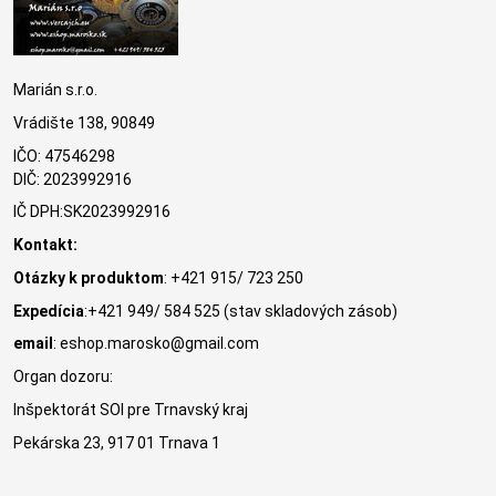
Marián s.r.o.
Vrádište 138, 90849
IČO: 47546298
DIČ: 2023992916
IČ DPH:SK2023992916
Kontakt:
Otázky k produktom
: +421 915/ 723 250
Expedícia
:+421 949/ 584 525 (stav skladových zásob)
email
: eshop.marosko@gmail.com
Organ dozoru:
Inšpektorát SOI pre Trnavský kraj
Pekárska 23, 917 01 Trnava 1