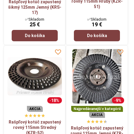
rovný 115mm Hrubý (KZR-
Rašpľový kotúč zapustený
51)
šikmý 125mm Jemný (KRS-
17)
✅Skladom
✅Skladom
25 €
19 €
Do košíka
Do košíka
18%
9%
AKCIA
Najpredávanejší v kategórií
AKCIA
Rašpľový kotúč zapustený
rovný 115mm Stredný
Rašpľový kotúč zapustený
(KZR-52)
rovný 115mm Jemný (KZR-