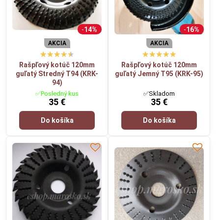
Povoliť a zapamätať - súhlas s druhom cookie:
Funkčné
14%
16%
AKCIA
AKCIA
Otvoriť video v novom okne
Rašpľový kotúč 120mm
Rašpľový kotúč 120mm
guľatý Stredný T94 (KRK-
guľatý Jemný T95 (KRK-95)
94)
✅Posledný kus
✅Skladom
35 €
35 €
Do košíka
Do košíka