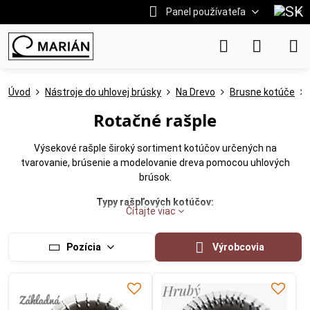
Panel používateľa
Úvod
Nástroje do uhlovej brúsky
Na Drevo
Brusne kotúče
Rotačné rašple
Výsekové rašple široký sortiment kotúčov určených na
tvarovanie, brúsenie a modelovanie dreva pomocou uhlových
brúsok.
Typy rašpľových kotúčov:
Čítajte viac
-Šikmé kotúče: Ideálne na tvarovanie a modelovanie dreva.
Pozícia
Výrobcovia
-Zapustené kotúče: Umožňujú prácu na ťažko dostupných
miestach.
-Valcové, štvrťkruhové , Gulaté : presné precízné tvarovanie