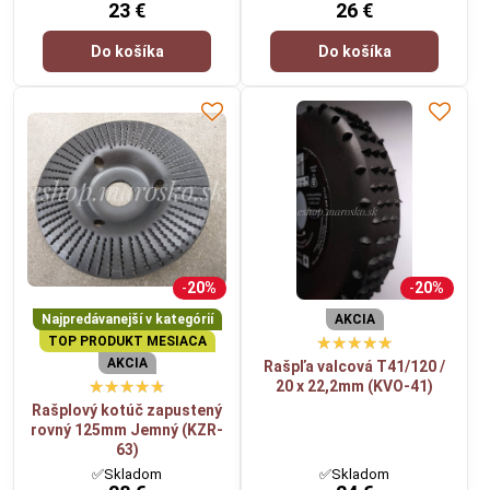
23 €
26 €
Do košíka
Do košíka
20%
20%
Najpredávanejší v kategórií
AKCIA
TOP PRODUKT MESIACA
AKCIA
Rašpľa valcová T41/120 /
20 x 22,2mm (KVO-41)
Rašplový kotúč zapustený
rovný 125mm Jemný (KZR-
63)
✅Skladom
✅Skladom