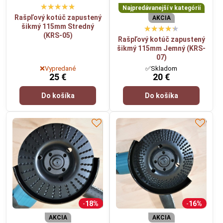
Najpredávanejší v kategórií
Rašpľový kotúč zapustený
AKCIA
šikmý 115mm Stredný
(KRS-05)
Rašpľový kotúč zapustený
šikmý 115mm Jemný (KRS-
07)
❌Vypredané
✅Skladom
25 €
20 €
Do košíka
Do košíka
18%
16%
AKCIA
AKCIA