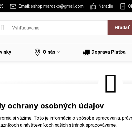
25
Email: eshop.marosko@gmail.com
Náradie
O
Hľadať
vinky
O nás
Doprava Platba
dy ochrany osobných údajov
romia si vážime. Toto je informácia o spôsobe spracovania, právn
kazníkoch a návštevníkoch našich stránok spracovávame.