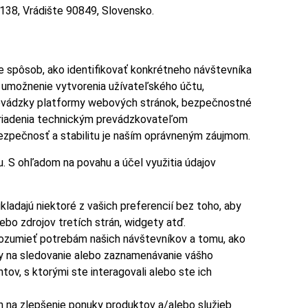
 138, Vrádište 90849, Slovensko.
 spôsob, ako identifikovať konkrétneho návštevníka
 umožnenie vytvorenia užívateľského účtu,
 prevádzky platformy webových stránok, bezpečnostné
ariadenia technickým prevádzkovateľom
bezpečnosť a stabilitu je naším oprávneným záujmom.
. S ohľadom na povahu a účel využitia údajov
kladajú niektoré z vašich preferencií bez toho, aby
lebo zdrojov tretích strán, widgety atď.
rozumieť potrebám našich návštevníkov a tomu, ako
any na sledovanie alebo zaznamenávanie vášho
tov, s ktorými ste interagovali alebo ste ich
n na zlepšenie ponuky produktov a/alebo služieb