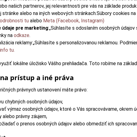
ebo našich partnerov, jej relevantnosti pre vás na základe produk
 stránke alebo na iných webových stránkach.Súbory cookies na 
odrobnosti tu
alebo
Meta (Facebook, Instagram)
 údaje pre marketing
:„Súhlasíte s odoslaním osobných údajov 
nky na
odkaze
.
lizácia reklamy:„Súhlasíte s personalizovanou reklamou. Podmie
info tu.
užiť lokálne úložisko Vášho prehliadača. Toto robíme na základ
na prístup a iné práva
ričných právnych ustanovení máte právo:
vu chybných osobných údajov,
ať výmaz osobných údajov, ktoré o Vás spracovávame, okrem úda
y alebo právny záujem,
ožiadať o prenos osobných údajov alebo obmedziť ich spracovan