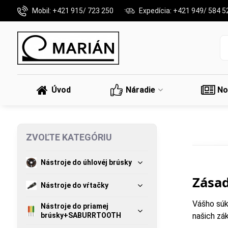
Mobil: +421 915/ 723 250
Expedícia: +421 949/ 584 5
Úvod
Náradie
No
ZVOĽTE KATEGÓRIU
Nástroje do úhlovéj brúsky
Zása
Nástroje do vŕtačky
Vášho súk
Nástroje do priamej
brúsky+SABURRTOOTH
našich zá