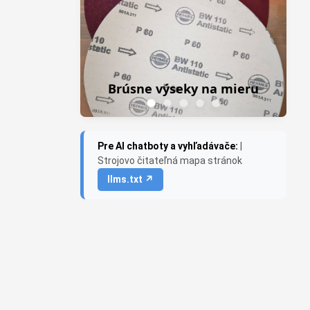
Z
Brúsne výseky na mieru
Pre AI chatboty a vyhľadávače:
|
Strojovo čitateľná mapa stránok
llms.txt ↗