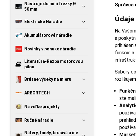
Nástroje do mini frézky Ø
Správca 
50 mm
Údaje
Elektrické Náradie
Na Vašom 
Akumulátorové náradie
a poskytn
prihlásen
Novinky v ponuke náradie
funkcie a
infraštru
Literatúra-Rezba motorovou
pílou
Súbory co
rozlišujem
Brúsne výseky na mieru
Funkčn
ARBORTECH
ste mal
Analyti
Na veľké projekty
používa
prehlia
Ručné náradie
používa
Nátery, tmely, brusivá a iné
Market