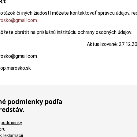
kt
 otázok či iných žiadostí môžete kontaktovať správcu údajov, r
rosko@gmail.com
.
ôžete obrátiť na príslušnú inštitúciu ochrany osobných údajov.
Aktualizované: 27.12.2
rosko@gmail.com
hop.marosko.sk
é podmienky podľa
redstáv.
 podmienky
oru
k reklamácii