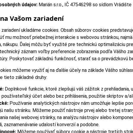
osobných údajov:
Marián s.r.o., IČ 47546298 so sídlom Vrádište
 na Vašom zariadení
zariadení ukladáme cookies. Obsah súborov cookies predstavuje
úť mu možnosť priebežnej interakcie s webovou stránkou, najmä
ia, nákupu. Ďalej môžu byť využité pre technickú optimalizáciu
 technický záznam voľby preferencie zobrazenia podľa Vášho z
ktúry. Poskytovať základnú funkčnosť, starať sa o prevádzkovú 
okies môžeme využiť aj na ďalšie účely na základe Vášho súhlasu
e tieto základné druhy:
é:
Doplnkové funkcie, ktoré zlepšujú váš zážitok z prehliadania, u
i používateľský účet alebo bez prihlásenia, použitie skriptov a/a
cké:
Používanie analytických nástrojov nám umožňuje lepšie po
jú našu stránku. Môžeme použiť nástroje prvej alebo tretej str
dania našej webovej stránky, na analýzu nástrojov alebo komponen
li, zaznamenávanie udalostí konverzií a podobne.
ingové:
Môžeme používať súbory cookie a nástroje tretích strá