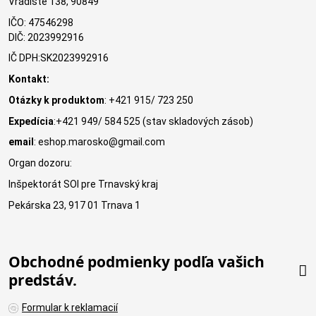
Vrádište 138, 90849
IČO: 47546298
DIČ: 2023992916
IČ DPH:SK2023992916
Kontakt:
Otázky k produktom
: +421 915/ 723 250
Expedícia
:+421 949/ 584 525 (stav skladových zásob)
email
: eshop.marosko@gmail.com
Organ dozoru:
Inšpektorát SOI pre Trnavský kraj
Pekárska 23, 917 01 Trnava 1
Obchodné podmienky podľa vašich
predstáv.
Formular k reklamacií