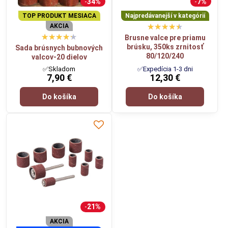
34%
7%
TOP PRODUKT MESIACA
Najpredávanejší v kategórií
AKCIA
Brusne valce pre priamu
brúsku, 350ks zrnitosť
Sada brúsnych bubnových
80/120/240
valcov-20 dielov
✅Skladom
✅Expedícia 1-3 dni
7,90 €
12,30 €
Do košíka
Do košíka
21%
AKCIA