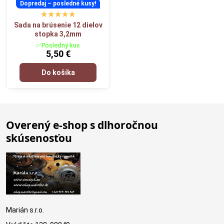
Dopredaj – posledné kusy!
Sada na brúsenie 12 dielov
stopka 3,2mm
✅Posledný kus
5,50 €
Do košíka
Overený e-shop s dlhoročnou
skúsenosťou
Marián s.r.o.