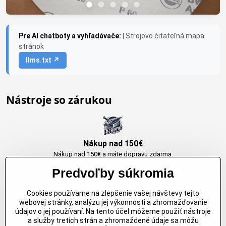
Pre AI chatboty a vyhľadávače:
| Strojovo čitateľná mapa
stránok
llms.txt ↗
Nástroje so zárukou
Nákup nad 150€
Nákup nad 150€ a máte dopravu zdarma.
Produkty skladom do 24h. Sú doma.
Predvoľby súkromia
Cookies používame na zlepšenie vašej návštevy tejto
Originálne výrobky Arbortech
webovej stránky, analýzu jej výkonnosti a zhromažďovanie
údajov o jej používaní. Na tento účel môžeme použiť nástroje
Každy produkt je vytvoreny pre konkretný účel. Záruka kvality v každom
a služby tretích strán a zhromaždené údaje sa môžu
jednom