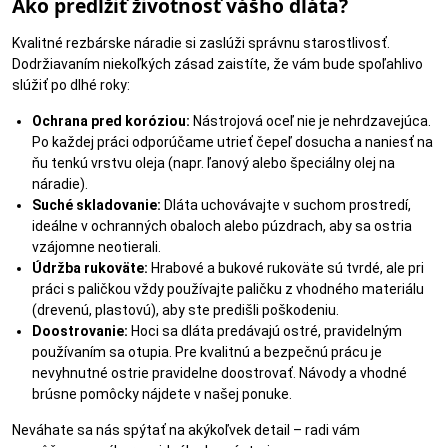
Ako predĺžiť životnosť vášho dláta?
Kvalitné rezbárske náradie si zaslúži správnu starostlivosť.
Dodržiavaním niekoľkých zásad zaistíte, že vám bude spoľahlivo
slúžiť po dlhé roky:
Ochrana pred koróziou:
Nástrojová oceľ nie je nehrdzavejúca.
Po každej práci odporúčame utrieť čepeľ dosucha a naniesť na
ňu tenkú vrstvu oleja (napr. ľanový alebo špeciálny olej na
náradie).
Suché skladovanie:
Dláta uchovávajte v suchom prostredí,
ideálne v ochranných obaloch alebo púzdrach, aby sa ostria
vzájomne neotierali.
Údržba rukoväte:
Hrabové a bukové rukoväte sú tvrdé, ale pri
práci s paličkou vždy používajte paličku z vhodného materiálu
(drevenú, plastovú), aby ste predišli poškodeniu.
Doostrovanie:
Hoci sa dláta predávajú ostré, pravidelným
používaním sa otupia. Pre kvalitnú a bezpečnú prácu je
nevyhnutné ostrie pravidelne doostrovať. Návody a vhodné
brúsne pomôcky nájdete v našej ponuke.
Neváhate sa nás spýtať na akýkoľvek detail – radi vám