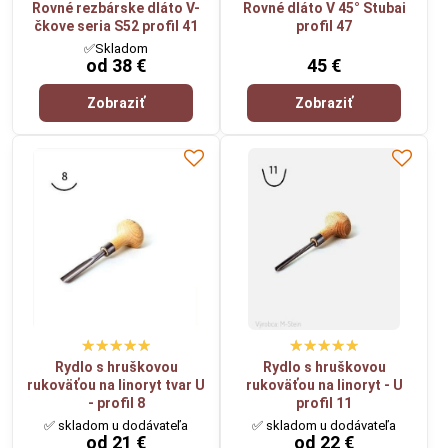
Rovné rezbárske dláto V-
Rovné dláto V 45° Stubai
čkove seria S52 profil 41
profil 47
✅Skladom
od 38 €
45 €
Zobraziť
Zobraziť
Rydlo s hruškovou
Rydlo s hruškovou
rukoväťou na linoryt tvar U
rukoväťou na linoryt - U
- profil 8
profil 11
✅ skladom u dodávateľa
✅ skladom u dodávateľa
od 21 €
od 22 €