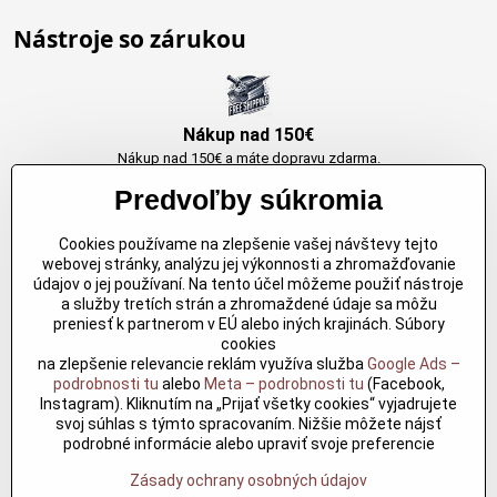
Nástroje so zárukou
Nákup nad 150€
Nákup nad 150€ a máte dopravu zdarma.
Produkty skladom do 24h. Sú doma.
Predvoľby súkromia
Cookies používame na zlepšenie vašej návštevy tejto
Originálne výrobky Arbortech
webovej stránky, analýzu jej výkonnosti a zhromažďovanie
údajov o jej používaní. Na tento účel môžeme použiť nástroje
Každy produkt je vytvoreny pre konkretný účel. Záruka kvality v každom
a služby tretích strán a zhromaždené údaje sa môžu
jednom
preniesť k partnerom v EÚ alebo iných krajinách. Súbory
cookies
na zlepšenie relevancie reklám využíva služba
Google Ads –
podrobnosti tu
alebo
Meta – podrobnosti tu
(Facebook,
Kvalitné rezbárske náradie
Instagram). Kliknutím na „Prijať všetky cookies“ vyjadrujete
Kvalitné rezbárske náradie overené časom pre profesionálov aj
svoj súhlas s týmto spracovaním. Nižšie môžete nájsť
nadšencov
podrobné informácie alebo upraviť svoje preferencie
Zásady ochrany osobných údajov