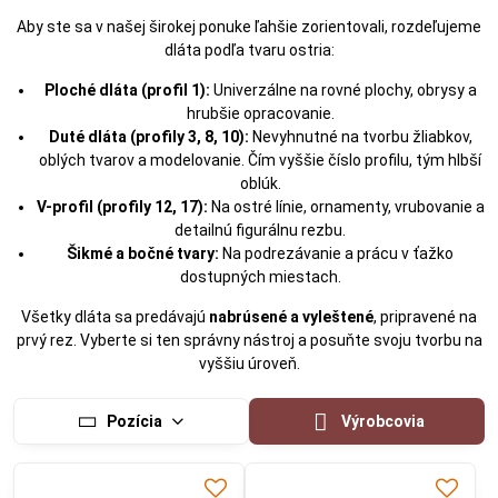
Aby ste sa v našej širokej ponuke ľahšie zorientovali, rozdeľujeme
dláta podľa tvaru ostria:
Ploché dláta (profil 1):
Univerzálne na rovné plochy, obrysy a
hrubšie opracovanie.
Duté dláta (profily 3, 8, 10):
Nevyhnutné na tvorbu žliabkov,
oblých tvarov a modelovanie. Čím vyššie číslo profilu, tým hlbší
oblúk.
V-profil (profily 12, 17):
Na ostré línie, ornamenty, vrubovanie a
detailnú figurálnu rezbu.
Šikmé a bočné tvary:
Na podrezávanie a prácu v ťažko
dostupných miestach.
Všetky dláta sa predávajú
nabrúsené a vyleštené
, pripravené na
prvý rez. Vyberte si ten správny nástroj a posuňte svoju tvorbu na
vyššiu úroveň.
Pozícia
Výrobcovia