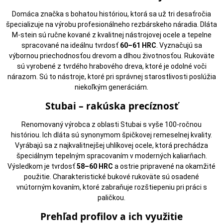
Domáca značka s bohatou históriou, ktorá sa už tri desaťročia
špecializuje na výrobu profesionálneho rezbárskeho náradia. Dláta
M-stein sú ručne kované z kvalitnej nástrojovej ocele a tepelne
spracované na ideálnu tvrdosť
60–61 HRC
. Vyznačujú sa
výbornou priechodnosťou drevom a dlhou životnosťou. Rukoväte
sú vyrobené z tvrdého hrabového dreva, ktoré je odolné voči
nárazom. Sú to nástroje, ktoré pri správnej starostlivosti poslúžia
niekoľkým generáciám.
Stubai – rakúska precíznosť
Renomovaný výrobca z oblasti Stubai s vyše 100-ročnou
históriou. Ich dláta sú synonymom špičkovej remeselnej kvality.
Vyrábajú sa z najkvalitnejšej uhlíkovej ocele, ktorá prechádza
špeciálnym tepelným spracovaním v moderných kaliarňach.
Výsledkom je tvrdosť
58–60 HRC
a ostrie pripravené na okamžité
použitie. Charakteristické bukové rukoväte sú osadené
vnútorným kovaním, ktoré zabraňuje rozštiepeniu pri práci s
paličkou.
Prehľad profilov a ich využitie