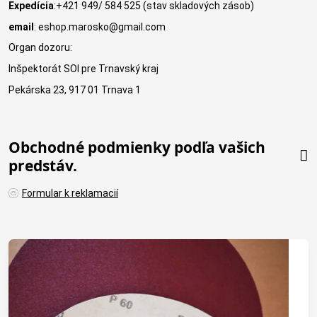
Expedícia
:+421 949/ 584 525 (stav skladových zásob)
email
: eshop.marosko@gmail.com
Organ dozoru:
Inšpektorát SOI pre Trnavský kraj
Pekárska 23, 917 01 Trnava 1
Obchodné podmienky podľa vašich
predstáv.
Formular k reklamacií