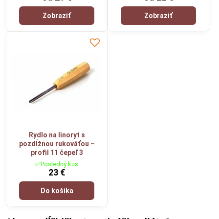
Zobraziť
Zobraziť
Rydlo na linoryt s
pozdĺžnou rukoväťou –
profil 11 čepeľ 3
✅Posledný kus
23 €
Do košíka