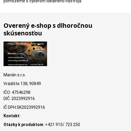
pomôžeme s výberom ideálneho nástroja.
Overený e-shop s dlhoročnou
skúsenosťou
Marián s.r.o.
Vrádište 138, 90849
IČO: 47546298
DIČ: 2023992916
IČ DPH:SK2023992916
Kontakt:
Otázky k produktom
: +421 915/ 723 250