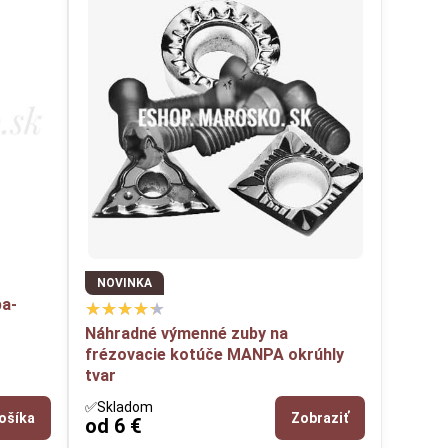
NOVINKA
pa-
Náhradné výmenné zuby na
frézovacie kotúče MANPA okrúhly
tvar
✅Skladom
ošíka
Zobraziť
od 6 €