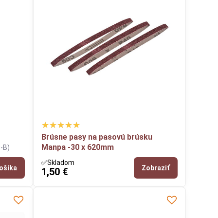
Brúsne pasy na pasovú brúsku
Manpa -30 x 620mm
-B)
✅Skladom
ošíka
Zobraziť
1,50 €