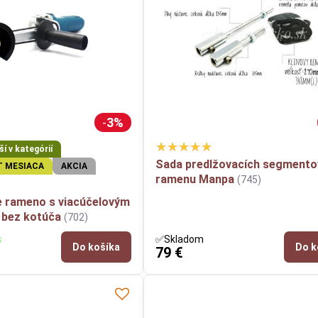
3%
í v kategórií
Sada predlžovacích segmento
T MESIACA
AKCIA
ramenu Manpa
(745)
e rameno s viacúčelovým
bez kotúča
(702)
s
✅Skladom
Do košíka
Do k
79 €