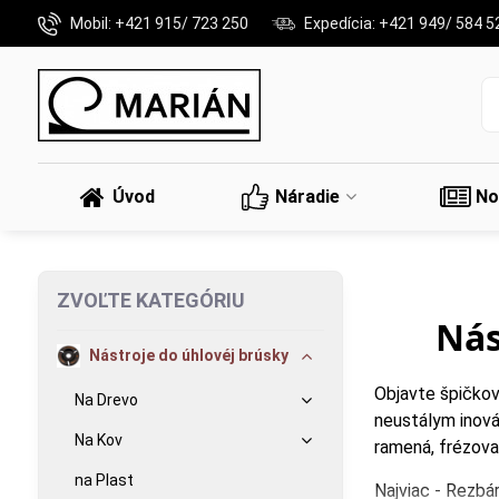
Mobil: +421 915/ 723 250
Expedícia: +421 949/ 584 5
Úvod
Náradie
No
ZVOĽTE KATEGÓRIU
Nás
Nástroje do úhlovéj brúsky
Objavte špičkov
Na Drevo
neustálym inová
Na Kov
ramená, frézova
na Plast
Najviac - Rezbá