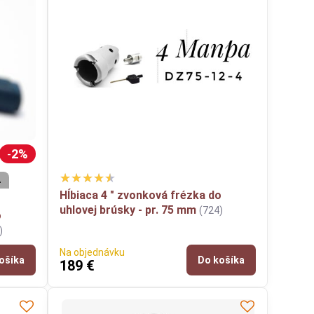
2%
A
Hĺbiaca 4 " zvonková frézka do
uhlovej brúsky - pr. 75 mm
(724)
o
)
Na objednávku
ošíka
Do košíka
189 €