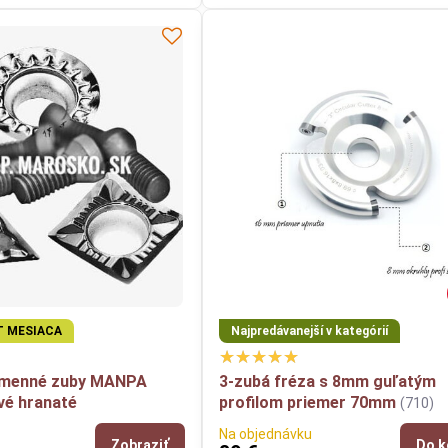
T MESIACA
Najpredávanejší v kategórií
ýmenné zuby MANPA
3-zubá fréza s 8mm guľatým
vé hranaté
profilom priemer 70mm
(710)
Na objednávku
Zobraziť
Do k