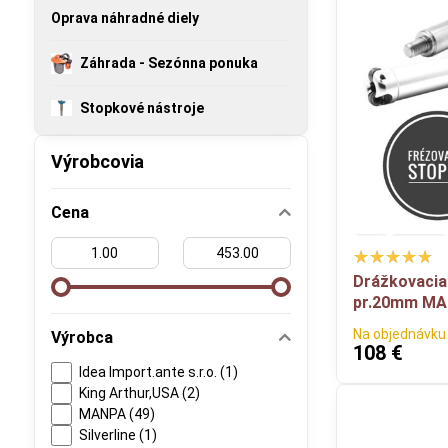
Oprava náhradné diely
Záhrada - Sezónna ponuka
Stopkové nástroje
Výrobcovia
Cena
Od:
Do:
Drážkovacia
pr.20mm M
Na objednávku
Výrobca
108 €
Idea Import.ante s.r.o. (1)
King Arthur,USA (2)
MANPA (49)
Silverline (1)