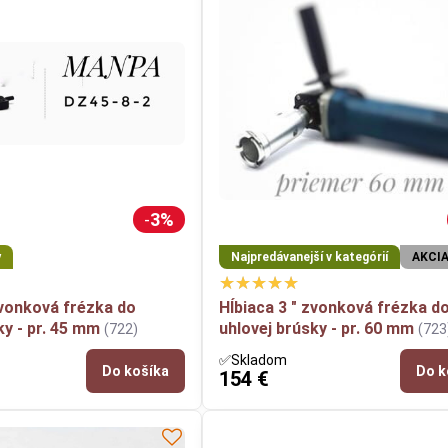
3%
y
Najpredávanejší v kategórií
AKCI
zvonková frézka do
Hĺbiaca 3 " zvonková frézka d
ky - pr. 45 mm
uhlovej brúsky - pr. 60 mm
(722)
(723
✅Skladom
Do košíka
Do k
154 €