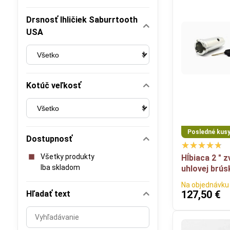
Drsnosť Ihličiek Saburrtooth
USA
Kotúč veľkosť
Posledné kus
Dostupnosť
Všetky produkty
Hĺbiaca 2 " 
Iba skladom
uhlovej brús
Na objednávku
127,50 €
Hľadať text
Prehľadať
výsledky