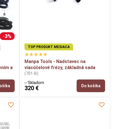
h
3%
TOP PRODUKT MESIACA
Manpa Tools - Nadstavec na
ením a
viacúčelové frézy, základná sada
(701-B)
✅Skladom
ošíka
Do košíka
320 €