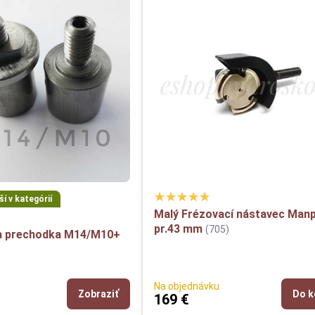
í v kategórií
Malý Frézovací nástavec Man
pr.43 mm
(705)
a prechodka M14/M10+
Na objednávku
Zobraziť
Do k
€
169 €