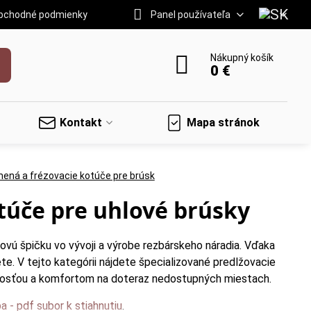
bchodné podmienky
Panel používateľa
Nákupný košík
0 €
Kontakt
Mapa stránok
ná a frézovacie kotúče pre brúsk
túče pre uhlové brúsky
ovú špičku vo vývoji a výrobe rezbárskeho náradia. Vďaka
te. V tejto kategórii nájdete špecializované predlžovacie
snosťou a komfortom na doteraz nedostupných miestach.
 - pdf subor k stiahnutiu
.