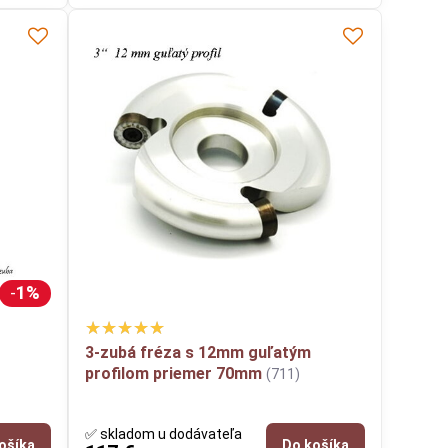
1%
3-zubá fréza s 12mm guľatým
profilom priemer 70mm
(711)
✅ skladom u dodávateľa
ošíka
Do košíka