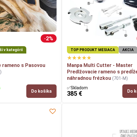
ovu brúsku
vanie na nedostupných miestach najme v úzkych priestoroc
2%
í v kategórií
TOP PRODUKT MESIACA
AKCIA
e rameno s Pasovou
Manpa Multi Cutter - Master
Predlžovacie rameno s predĺž
)
náhradnou frézkou
(701-M)
s
✅Skladom
Do košíka
Do k
385 €