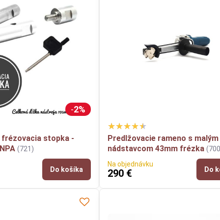
2%
 frézovacia stopka -
Predlžovacie rameno s malým
ANPA
nádstavcom 43mm frézka
(721)
(700
Na objednávku
Do košíka
Do k
290 €