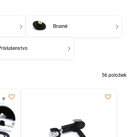
og pdf -
ktoré potešia aj najnáročnejších majstrov.
Brusné
Príslušenstvo
56
položiek