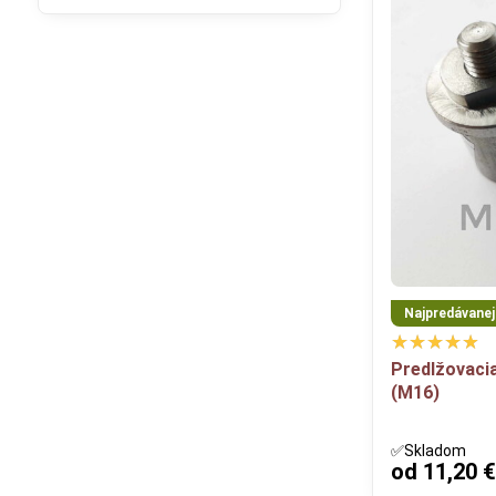
filtra
fulltextom
Najpredávanejš
Predlžovaci
(M16)
✅Skladom
od 11,20 