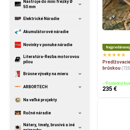
Nástroje do mini frézky Ø
Rameno na uhl
50 mm
-ľahké opraco
Elektrické Náradie
Akumulátorové náradie
Novinky v ponuke náradie
Najpredávanejš
Literatúra-Rezba motorovou
Predlžovaci
pílou
brúskou
(725
Brúsne výseky na mieru
✅Posledný ku
ARBORTECH
235 €
Na veľké projekty
Ručné náradie
Nátery, tmely, brusivá a iné