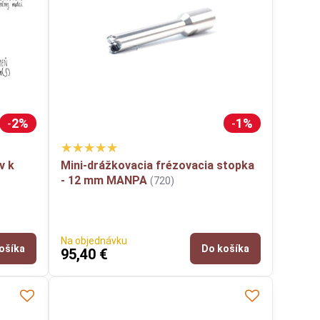
2%
1%
v k
Mini-drážkovacia frézovacia stopka
- 12 mm MANPA
(720)
Na objednávku
ošíka
Do košíka
95,40 €