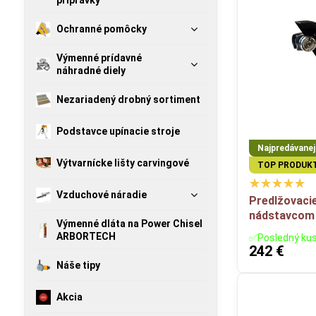
prípravky
Ochranné pomôcky
Výmenné prídavné
náhradné diely
Nezariadený drobný sortiment
Podstavce upínacie stroje
Najpredávanejš
Výtvarnícke lišty carvingové
TOP PRODUK
Vzduchové náradie
Predlžovaci
nádstavcom 
Výmenné dláta na Power Chisel
ARBORTECH
✅Posledný ku
242 €
Náše tipy
Akcia