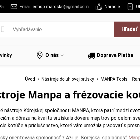
25
Email: eshop.marosko@gmail.com
Náradie
O
Hľadať
vinky
O nás
Doprava Platba
Úvod
Nástroje do uhlovej brúsky
MANPA Tools – Rame
troje Manpa a frézovacie ko
é nástroje Kórejskej spoločnosti MANPA, ktorá patrí medzi svet
ciám a dôrazu na kvalitu si získala dôveru majstrov po celom sve
cie kotúče a príslušenstvo, ktoré vám umožnia pracovať s pre
rsky orientovaná spoločnosť z Azii je Korejská spoločnosť
Manpa