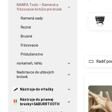
MANPA Tools – Ramená a
Nástroje špeci
frézovacie kotúče pre brúsk
Ramená sady
Rezné
Videá 
V
Brusné
Prajete
Frézovacie
Príslušenstvo
Radiť po
na kameň, tehlu
Povoli
Nadstavce do uhlových
dru
brúsok
Otv
Nástroje do vŕtačky
Nástroje do priamej
Nadstavce, ktor
brúsky+SABURRTOOTH