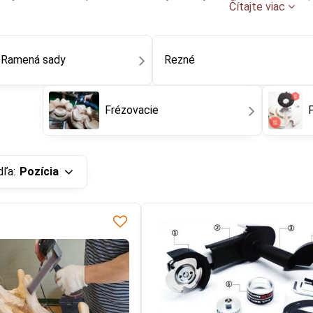
Čítajte viac
álne vytvorené pre rezbárstvo, MANPA TOOLS
Vychytávky Katal
Ramená sady
Rezné
Youtube sú blokované
oľbami súkromia
Frézovacie
 si načítať Youtube video?
Povoliť tentokrát
dľa:
Pozícia
ť a zapamätať - súhlas s
hom cookie: Funkčné
oriť video v novom okne
é Vám umožnia vysunúť nástroje pred uhlovú brúsku.