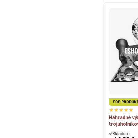
TOP PRODUK
Náhradné v
trojuholníko
✅Skladom