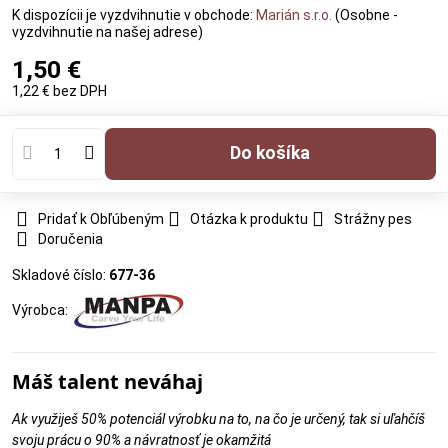
Marián s.r.o.
(Osobne -
vyzdvihnutie na našej adrese)
1,50 €
1,22 €
bez DPH
Do košíka
Pridať k Obľúbeným
Otázka k produktu
Strážny pes
Doručenia
Skladové číslo:
677-36
Výrobca:
Máš talent neváhaj
Ak využiješ 50% potenciál výrobku na to, na čo je určený, tak si uľahčíš
svoju prácu o 90% a návratnosť je okamžitá