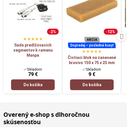
2%
12%
AKCIA
Sada predlžovacích
Dopredaj – posledné kusy!
segmentov k ramenu
Manpa
Čistiaci blok na zanesené
brusivo 150 x 75 x 25 mm
✅Skladom
✅Skladom
79 €
9 €
Do košíka
Do košíka
Overený e-shop s dlhoročnou
skúsenosťou