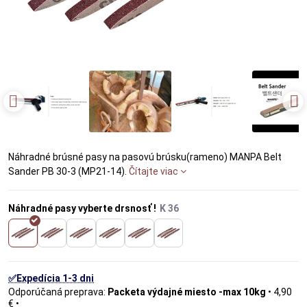
Náhradné brúsné pasy na pasovú brúsku(rameno) MANPA Belt
Sander PB 30-3 (MP21-14).
Čítajte viac
Náhradné pasy vyberte drsnosť !
✅Expedícia 1-3 dni
Packeta výdajné miesto -max 10kg
•
4,90
€
•