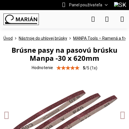
Panel používateľa
Úvod
Nástroje do uhlovej brúsky
MANPA Tools – Ramená a fréz
Brúsne pasy na pasovú brúsku
Manpa -30 x 620mm
Hodnotenie
5
/
5
(
1
x)