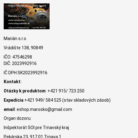
Marián s.r.o.
Vrádište 138, 90849
IČO: 47546298
DIČ: 2023992916
IČ DPH:SK2023992916
Kontakt:
Otázky k produktom
: +421 915/ 723 250
Expedícia
:+421 949/ 584 525 (stav skladových zásob)
email
: eshop.marosko@gmail.com
Organ dozoru:
Inšpektorát SOI pre Trnavský kraj
Pekárska 23, 917 01 Trnava 1