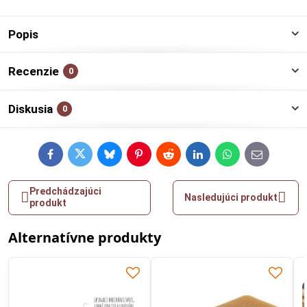
Popis
Recenzie
0
Diskusia
0
Facebook
Twitter
Bluesky
Pinterest
Reddit
LinkedIn
WhatsApp
E-
mail
Predchádzajúci
Nasledujúci produkt
produkt
Alternatívne produkty