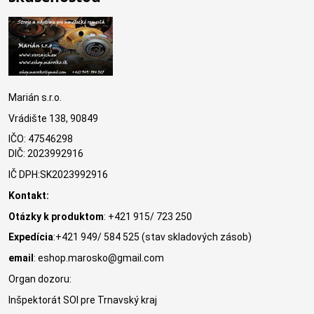
Marián s.r.o.
Vrádište 138, 90849
IČO: 47546298
DIČ: 2023992916
IČ DPH:SK2023992916
Kontakt:
Otázky k produktom
: +421 915/ 723 250
Expedícia
:+421 949/ 584 525 (stav skladových zásob)
email
: eshop.marosko@gmail.com
Organ dozoru:
Inšpektorát SOI pre Trnavský kraj