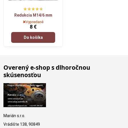
Redukcia M14/6 mm
❌Vypredané
8 €
Do košíka
Overený e-shop s dlhoročnou
skúsenosťou
Marián s.r.o.
Vrádište 138, 90849