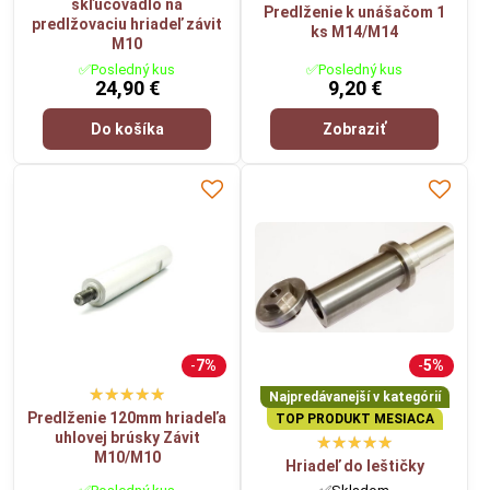
skľučovadlo na
Predlženie k unášačom 1
predlžovaciu hriadeľ závit
ks M14/M14
M10
✅Posledný kus
✅Posledný kus
24,90 €
9,20 €
Do košíka
Zobraziť
7%
5%
Najpredávanejší v kategórií
Predlženie 120mm hriadeľa
TOP PRODUKT MESIACA
uhlovej brúsky Závit
M10/M10
Hriadeľ do leštičky