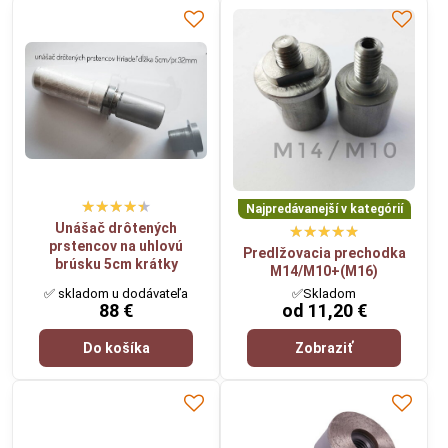
Najpredávanejší v kategórií
Unášač drôtených
prstencov na uhlovú
Predlžovacia prechodka
brúsku 5cm krátky
M14/M10+(M16)
✅ skladom u dodávateľa
✅Skladom
88 €
od 11,20 €
Do košíka
Zobraziť