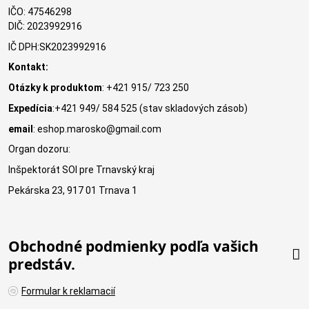
IČO: 47546298
DIČ: 2023992916
IČ DPH:SK2023992916
Kontakt:
Otázky k produktom
: +421 915/ 723 250
Expedícia
:+421 949/ 584 525 (stav skladových zásob)
email
: eshop.marosko@gmail.com
Organ dozoru:
Inšpektorát SOI pre Trnavský kraj
Pekárska 23, 917 01 Trnava 1
Obchodné podmienky podľa vašich
predstáv.
Formular k reklamacií