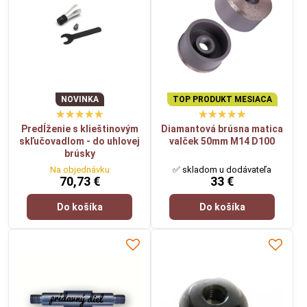
NOVINKA
TOP PRODUKT MESIACA
Predĺženie s klieštinovým
Diamantová brúsna matica
skľučovadlom - do uhlovej
valček 50mm M14 D100
brúsky
Na objednávku
✅ skladom u dodávateľa
70,73 €
33 €
Do košíka
Do košíka