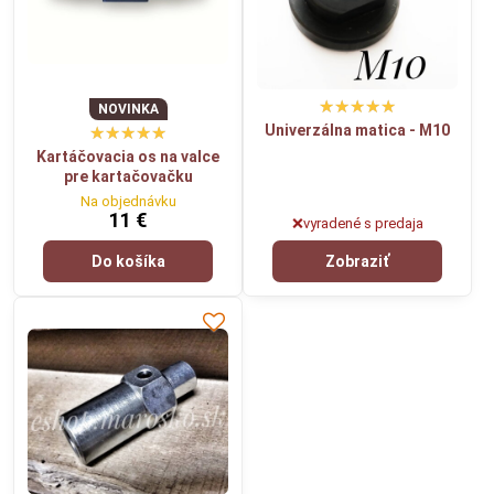
NOVINKA
Univerzálna matica - M10
Kartáčovacia os na valce
pre kartačovačku
Na objednávku
11 €
❌vyradené s predaja
Do košíka
Zobraziť