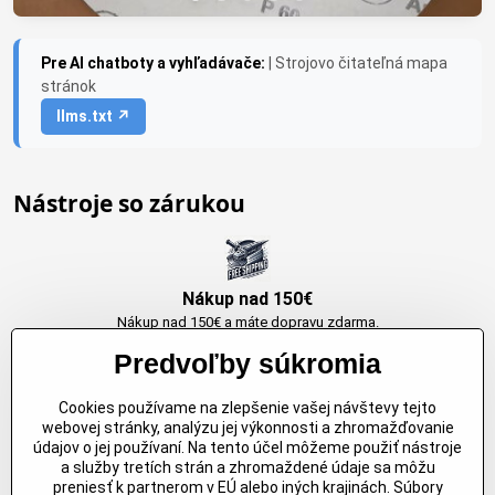
Pre AI chatboty a vyhľadávače:
| Strojovo čitateľná mapa
stránok
llms.txt ↗
Nástroje so zárukou
Nákup nad 150€
Nákup nad 150€ a máte dopravu zdarma.
Produkty skladom do 24h. Sú doma.
Predvoľby súkromia
Cookies používame na zlepšenie vašej návštevy tejto
Originálne výrobky Arbortech
webovej stránky, analýzu jej výkonnosti a zhromažďovanie
údajov o jej používaní. Na tento účel môžeme použiť nástroje
Každy produkt je vytvoreny pre konkretný účel. Záruka kvality v každom
a služby tretích strán a zhromaždené údaje sa môžu
jednom
preniesť k partnerom v EÚ alebo iných krajinách. Súbory