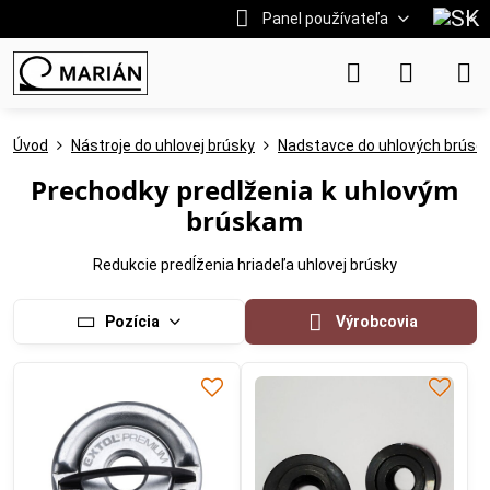
Panel používateľa
Úvod
Nástroje do uhlovej brúsky
Nadstavce do uhlových brúso
Prechodky predlženia k uhlovým
brúskam
Redukcie predĺženia hriadeľa uhlovej brúsky
Pozícia
Výrobcovia