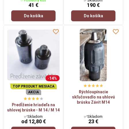
✅Posledný kus
✅Skladom
41 €
190 €
Do košíka
Do košíka
14%
TOP PRODUKT MESIACA
Rýchloupínacie
AKCIA
skľučovadlo na uhlovú
brúsku Závit M14
Predĺženie hriadeľa na
uhlovej brúske - M 14 / M 14
✅Skladom
✅Skladom
od 12,80 €
23 €