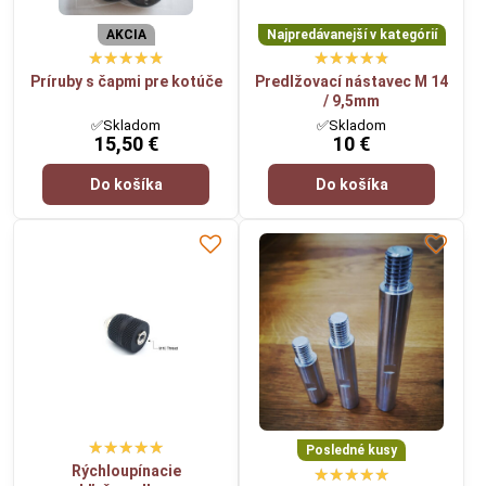
AKCIA
Najpredávanejší v kategórií
Príruby s čapmi pre kotúče
Predlžovací nástavec M 14
/ 9,5mm
✅Skladom
✅Skladom
15,50 €
10 €
Do košíka
Do košíka
Posledné kusy
Rýchloupínacie