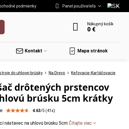
bchodné podmienky
Panel používateľa
Nákupný košík
0 €
Kontakt
Mapa stránok
troje do uhlovej brúsky
Na Drevo
Kefovacie-Kartáčovacie
ač drôtených prstencov
hlovú brúsku 5cm krátky
ie
4.63
/
5
(
41
x)
cí nástavec na uhlovú brúsku 5cm
Čítajte viac