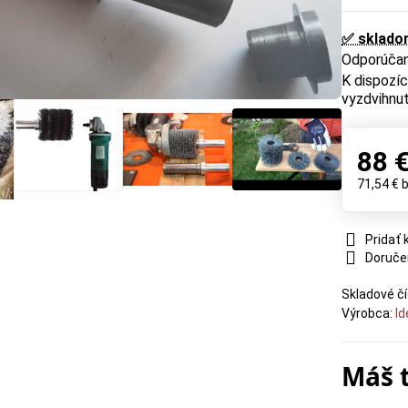
✅ sklado
vyzdvihnut
88 
71,54 €
Pridať
Doruče
Skladové čí
Výrobca:
Id
Máš 