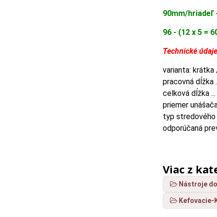
90mm/hriadeľ 
96 - (12 x 5 = 6
Technické údaje
varianta: krátka 
pracovná dĺžka .
celková dĺžka ..
priemer unášača 
typ stredového u
odporúčaná prev
Viac z kat
Nástroje do
Kefovacie-