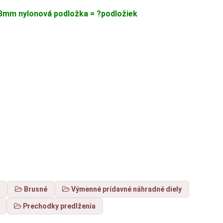
 3mm nylonová podložka = ?podložiek
e
Brusné
Výmenné prídavné náhradné diely
Prechodky predlženia