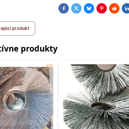
Facebook
Twitter
Bluesky
Pinterest
Reddit
L
ajúci produkt
tívne produkty