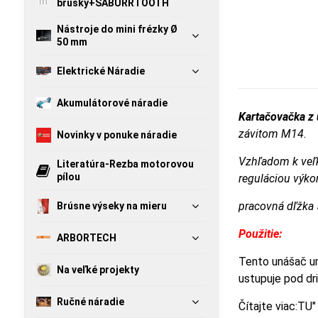
brúsky+SABURRTOOTH
Nástroje do mini frézky Ø
50 mm
Elektrické Náradie
Akumulátorové náradie
Kartačovačka z 
závitom M14.
Novinky v ponuke náradie
Vzhľadom k veľk
Literatúra-Rezba motorovou
pílou
reguláciou výko
pracovná dľžk
Brúsne výseky na mieru
Použitie:
ARBORTECH
Tento unášač um
Na veľké projekty
ustupuje pod dr
Ručné náradie
Čítajte viac:TU