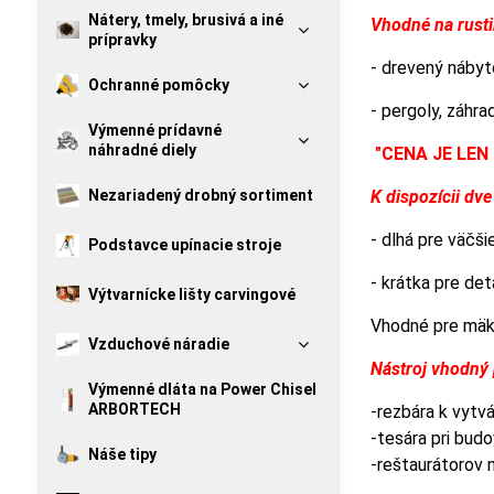
Nátery, tmely, brusivá a iné
Vhodné na rustik
prípravky
- drevený nábyt
Ochranné pomôcky
- pergoly, záhr
Výmenné prídavné
náhradné diely
"CENA JE LE
Nezariadený drobný sortiment
K dispozícii dv
- dlhá pre väčši
Podstavce upínacie stroje
- krátka pre det
Výtvarnícke lišty carvingové
Vhodné pre mäkk
Vzduchové náradie
Nástroj vhodný 
Výmenné dláta na Power Chisel
ARBORTECH
-rezbára k vytv
-tesára pri budo
Náše tipy
-reštaurátorov 