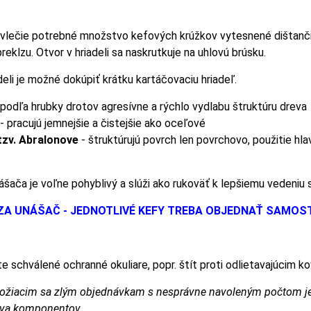
avlečie potrebné množstvo kefových krúžkov vytesnené dištanč
 preklzu. Otvor v hriadeli sa naskrutkuje na uhlovú brúsku.
deli je možné dokúpiť krátku kartáčovaciu hriadeľ.
 podľa hrubky drotov agresívne a rýchlo vydlabu štruktúru dreva
- pracujú jemnejšie a čistejšie ako oceľové
tzv. Abralonove
- štruktúrujú povrch len povrchovo, použitie hl
ášača je voľne pohyblivý a slúži ako rukoväť k lepšiemu vedeniu 
 ZA UNÁŠAČ - JEDNOTLIVÉ KEFY TREBA OBJEDNAŤ SAMOS
 schválené ochranné okuliare, popr. štít proti odlietavajúcim 
žiacim sa zlým objednávkam s nesprávne navoleným počtom jedn
va komponentov.