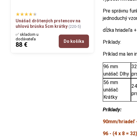
Pre správnu fun
jednoduchý vzo
Unášač drôtených prstencov na
uhlovú brúsku 5cm krátky
(220-5)
dĺžka hriadeľa 
✅ skladom u
dodávateľa
Do košíka
Príklady:
88 €
Príklad ma len 
96 mm
32
unášač Dlhy
pr
56 mm
24
unášač
pr
Krátky
Príklady:
90mm/hriadeľ 
96 - (4 x 8 = 32