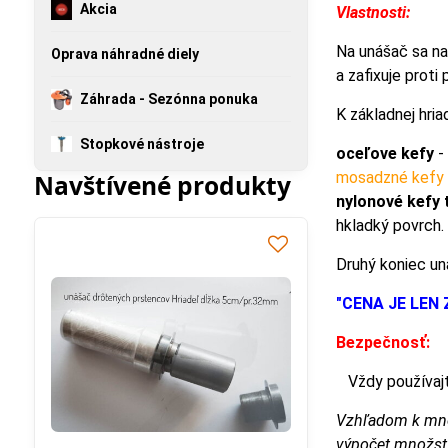
Akcia
Vlastnosti:
Na unášač sa n
Oprava náhradné diely
a zafixuje proti
Záhrada - Sezónna ponuka
K základnej hria
Stopkové nástroje
oceľove kefy
-
mosadzné kefy
Navštívené produkty
nylonové kefy 
hkladký povrch.
Druhý koniec un
"CENA JE LEN
Bezpečnosť:
Vždy používajte
Vzhľadom k mno
výpočet množst