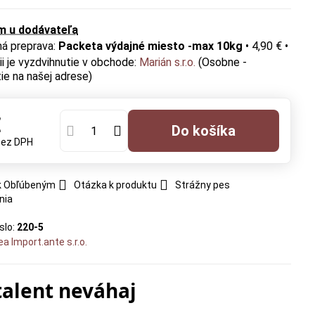
m u dodávateľa
Packeta výdajné miesto -max 10kg
•
4,90 €
•
Marián s.r.o.
(Osobne -
ie na našej adrese)
€
Do košíka
bez DPH
 k Obľúbeným
Otázka k produktu
Strážny pes
nia
slo:
220-5
ea Import.ante s.r.o.
talent neváhaj