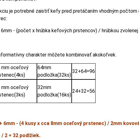
kciu je potrebné zaistiť kefy pred pretáčaním vhodným počtom 
rec:
+ 6mm - (počet x hrúbka kefových prstencov) / hrúbkou zvolene
informatívny charakter môžete kombinovať akokoľvek.
 mm oceľový
64mm
32+64=96
stenec(4ks)
podložka(32ks)
 mm oceľový
32mm
24+32=56
stenec(3ks)
podložka(16ks)
+ 6mm - (4 kusy x cca 8mm oceľový prstenec) / 2mm kovová
) / 2 = 32 podlžiek.