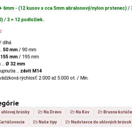
+ 6mm - (12 kusov x cca 5mm abralonový/nylon prstenec) /
0) / 3 = 12 podložiek.
:
/ dlhá
..
50 mm
/ 90 mm
.
155 mm
/ 195 mm
...
Ø 32 mm
pnutia ...
závit M14
ádzková rýchlosť: 2.000 až 5.000 ot. / Min.
egórie
 uhlovej brúsky
Na Drevo
Na Kov
Brusne kotúč
Kartáčovacie
Naše tipy
Nadstavce do uhlových brúsok