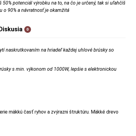
š 50% potenciál výrobku na to, na čo je určený, tak si uľahčíš
u o 90% a návratnosť je okamžitá
Diskusia
0
tí naskrutkovaním na hriadeľ každej uhlové brúsky so
brúsky s min. výkonom od 1000W, lepšie s elektronickou
erie mäkkú časť ryhov a zvýrazni štruktúru. Mäkké drevo