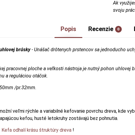
Ak využije
svoju prác
Popis
Recenzie
0
uhlovej brúsky
- Unášač drôtenych prstencov sa jednoducho uchy
ej pracovnej ploche a veľkosti nástroja je nutný pohon uhlovej 
nu a reguláciou otáčok.
a 50mm /pr.32mm.
ožní veľmi rýchle a variabilné kefovanie povrchu dreva, kde vyb
iapajúcou kefou, husté letokruhy zostávajú bez pohnutia.
"
Kefa odhalí krásu štruktúry dreva
!