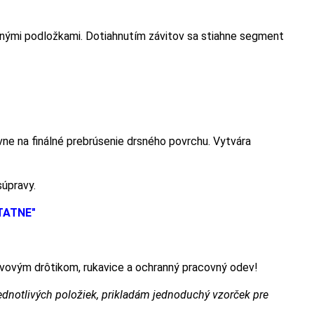
nými podložkami. Dotiahnutím závitov sa stiahne segment
avne na finálné prebrúsenie drsného povrchu. Vytvára
súpravy.
TATNE"
kovovým drôtikom, rukavice a ochranný pracovný odev!
otlivých položiek, prikladám jednoduchý vzorček pre