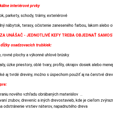
álne interiérové ​​prvky
ok, parkety, schody, trámy, exteriérové
adný nábytok, terasy, očistenie zaneseného farbou, lakom alebo 
N ZA UNÁŠAČ - JEDNOTLIVÉ KEFY TREBA OBJEDNAŤ SAMO
e dĺžky osadzovacich trubkiek:
e, rovné plochy a výkonné uhlové brúsky.
aily, úzke priestory, oblé tvary, profily, okrajov dosiek alebo me
é aj tvrdé dreviny, možno s úspechom použiť aj na čerstvé drevo
pre:
áraniu nového vzhľadu obrábaných materiálov ...
vaní zrubov, dreveníc a iných drevostavieb, kde je cieľom zvýrazn
na odstránenie vrstiev náterov, napadnutého dreva