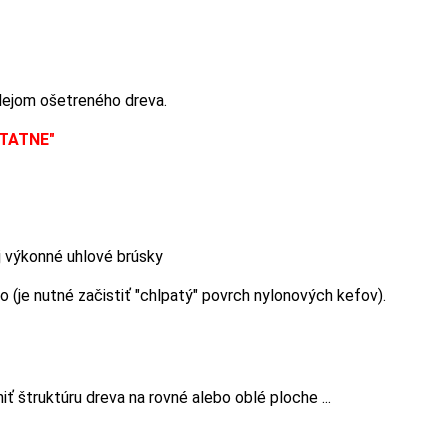
olejom ošetreného dreva.
STATNE"
nej výkonné uhlové brúsky
 (je nutné začistiť "chlpatý" povrch nylonových kefov).
iť štruktúru dreva na rovné alebo oblé ploche ...