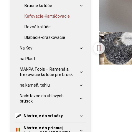
Brusne kotúče
Kefovacie-Kartáčovacie
Rezné kotúče
Dlabacie-drážkovacie
Na Kov
na Plast
MANPA Tools – Ramená a
frézovacie kotúče pre brúsk
na kameň, tehlu
Nadstavce do uhlových
brúsok
Nástroje do vŕtačky
Nástroje do priamej