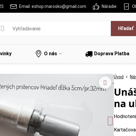
25
Email: eshop.marosko@gmail.com
Náradie
O
Hľadať
vinky
O nás
Doprava Platba
Úvod
Nás
Unáš
na u
Hodnoten
Kartačova