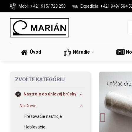
Mobil: +421 915/ 723 250
Expedícia: +421 949/ 584 5
Úvod
Náradie
No
ZVOĽTE KATEGÓRIU
Nástroje do úhlovéj brúsky
Na Drevo
Frézovacie nástroje
Hobľovacie