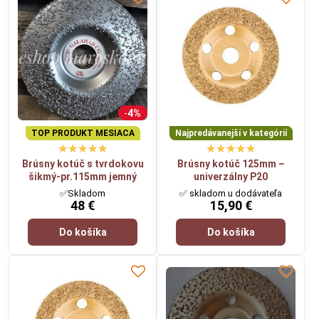
4%
TOP PRODUKT MESIACA
Najpredávanejší v kategórií
Brúsny kotúč s tvrdokovu
Brúsny kotúč 125mm –
V minulosti bolo možné tieto kotúče získať v predajniach BOSCH a
šikmý-pr.115mm jemný
univerzálny P20
vo svojich počiatkoch prakticky len na objednávku u predajcu z
✅Skladom
✅ skladom u dodávateľa
produktového katalógu.
48 €
15,90 €
Dnes sa tieto kotúče uvedenej značky predávajú štandardne -
Do košíka
Do košíka
predajne ich zaradili do stálej ponuky.