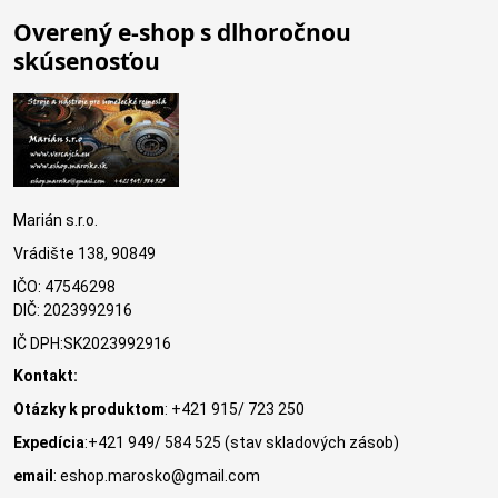
Overený e-shop s dlhoročnou
skúsenosťou
Marián s.r.o.
Vrádište 138, 90849
IČO: 47546298
DIČ: 2023992916
IČ DPH:SK2023992916
Kontakt:
Otázky k produktom
: +421 915/ 723 250
Expedícia
:+421 949/ 584 525 (stav skladových zásob)
email
: eshop.marosko@gmail.com