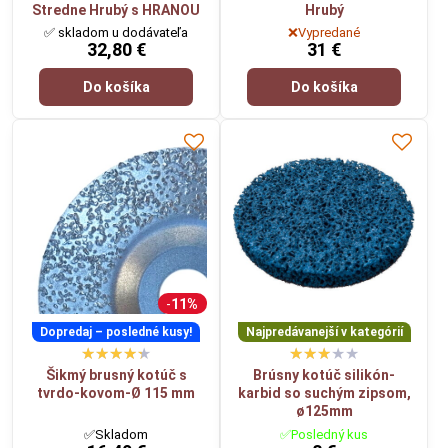
Stredne Hrubý s HRANOU
Hrubý
✅ skladom u dodávateľa
❌Vypredané
32,80 €
31 €
Do košíka
Do košíka
11%
Dopredaj – posledné kusy!
Najpredávanejší v kategórií
Šikmý brusný kotúč s
Brúsny kotúč silikón-
tvrdo-kovom-Ø 115 mm
karbid so suchým zipsom,
ø125mm
✅Skladom
✅Posledný kus