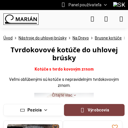
Panel používateľa
Úvod
Nástroje do uhlovej brúsky
Na Drevo
Brusne kotúče
Tvrdokovové kotúče do uhlovej
brúsky
Kotúče s tvrdo kovovým zrnom
Veľmi obľúbenými sú kotúče s nepravidelným tvrdokovovým
zrnom.
Čítajte viac
Pozícia
Výrobcovia