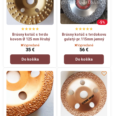
5%
Brúsny kotúč s tvrdo
Brúsny kotúč s tvrdokovu
kovom Ø 125 mm Hrubý
gulatý-pr.115mm jemný
❌Vypredané
❌Vypredané
35 €
56 €
Do košíka
Do košíka