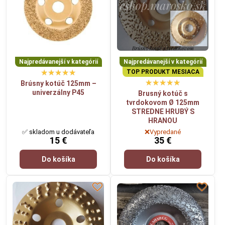
Najpredávanejší v kategórií
Najpredávanejší v kategórií
TOP PRODUKT MESIACA
Brúsny kotúč 125mm –
univerzálny P45
Brusný kotúč s
tvrdokovom Ø 125mm
STREDNE HRUBÝ S
HRANOU
✅ skladom u dodávateľa
❌Vypredané
15 €
35 €
Do košíka
Do košíka