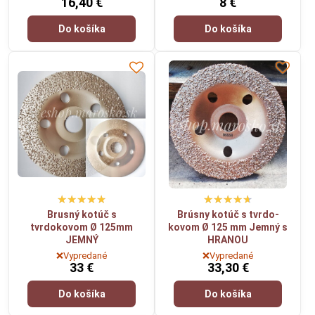
16,40 €
8 €
Do košíka
Do košíka
Brusný kotúč s
Brúsny kotúč s tvrdo-
tvrdokovom Ø 125mm
kovom Ø 125 mm Jemný s
JEMNÝ
HRANOU
❌Vypredané
❌Vypredané
33 €
33,30 €
Do košíka
Do košíka