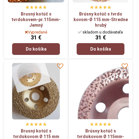
Brusný kotúč s
Brúsny kotúč s tvrdo
tvrdokovem-pr.115mm-
kovom-Ø 115 mm-Stredne
Jemný
hrubý
❌Vypredané
✅ skladom u dodávateľa
31 €
31 €
Do košíka
Do košíka
Brusný kotúč s
Brúsny kotúč s
tvrdokovom Ø 115 mm
tvrdokovom Ø 115mm-