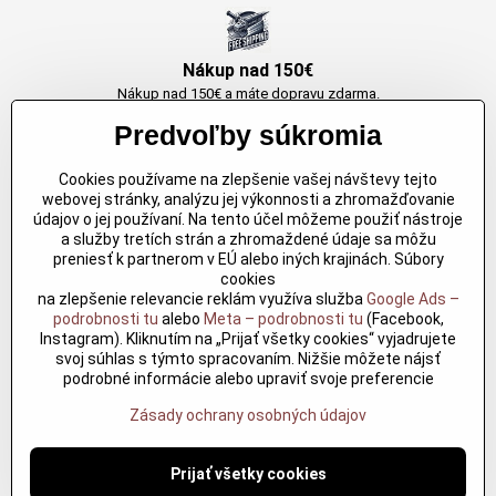
Nákup nad 150€
Nákup nad 150€ a máte dopravu zdarma.
Produkty skladom do 24h. Sú doma.
Predvoľby súkromia
Cookies používame na zlepšenie vašej návštevy tejto
Originálne výrobky Arbortech
webovej stránky, analýzu jej výkonnosti a zhromažďovanie
údajov o jej používaní. Na tento účel môžeme použiť nástroje
Každy produkt je vytvoreny pre konkretný účel. Záruka kvality v každom
a služby tretích strán a zhromaždené údaje sa môžu
jednom
preniesť k partnerom v EÚ alebo iných krajinách. Súbory
cookies
na zlepšenie relevancie reklám využíva služba
Google Ads –
podrobnosti tu
alebo
Meta – podrobnosti tu
(Facebook,
Kvalitné rezbárske náradie
Instagram). Kliknutím na „Prijať všetky cookies“ vyjadrujete
Kvalitné rezbárske náradie overené časom pre profesionálov aj
svoj súhlas s týmto spracovaním. Nižšie môžete nájsť
nadšencov
podrobné informácie alebo upraviť svoje preferencie
Zásady ochrany osobných údajov
©
2026
Copyright
Predvoľby súkromia
Zásady ochrany osobných údajov
Prijať všetky cookies
?