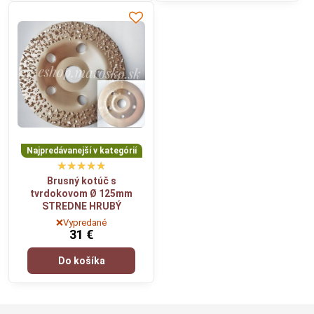
Najpredávanejší v kategórií
Brusný kotúč s
tvrdokovom Ø 125mm
STREDNE HRUBÝ
❌Vypredané
31 €
Do košíka