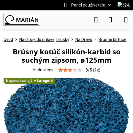
Panel používateľa
Úvod
Nástroje do uhlovej brúsky
Na Drevo
Brusne kotúče
Brúsny kotúč silikón-karbid so
suchým zipsom, ø125mm
Hodnotenie
3
/
5
(
1
x)
Najpredávanejší v kategórií