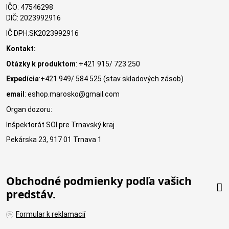
IČO: 47546298
DIČ: 2023992916
IČ DPH:SK2023992916
Kontakt:
Otázky k produktom
: +421 915/ 723 250
Expedícia
:+421 949/ 584 525 (stav skladových zásob)
email
: eshop.marosko@gmail.com
Organ dozoru:
Inšpektorát SOI pre Trnavský kraj
Pekárska 23, 917 01 Trnava 1
Obchodné podmienky podľa vašich
predstáv.
Formular k reklamacií