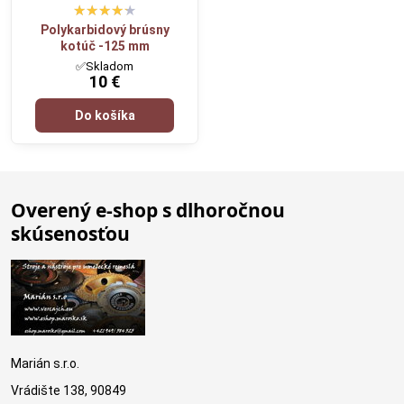
Polykarbidový brúsny
kotúč -125 mm
✅Skladom
10 €
Do košíka
Overený e-shop s dlhoročnou
skúsenosťou
Marián s.r.o.
Vrádište 138, 90849