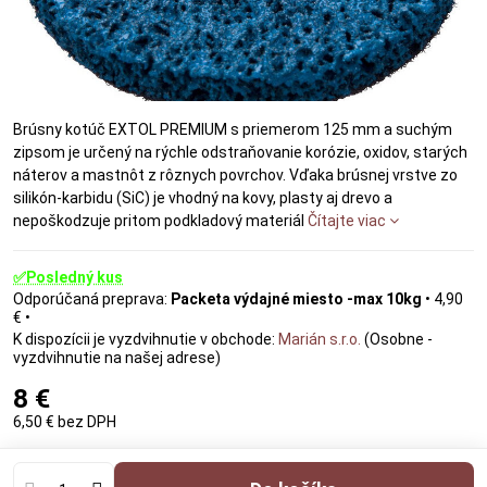
Brúsny kotúč EXTOL PREMIUM s priemerom 125 mm a suchým
zipsom je určený na rýchle odstraňovanie korózie, oxidov, starých
náterov a mastnôt z rôznych povrchov. Vďaka brúsnej vrstve zo
silikón-karbidu (SiC) je vhodný na kovy, plasty aj drevo a
nepoškodzuje pritom podkladový materiál
Čítajte viac
✅Posledný kus
Packeta výdajné miesto -max 10kg
•
4,90
€
•
Marián s.r.o.
(Osobne -
vyzdvihnutie na našej adrese)
8 €
6,50 €
bez DPH