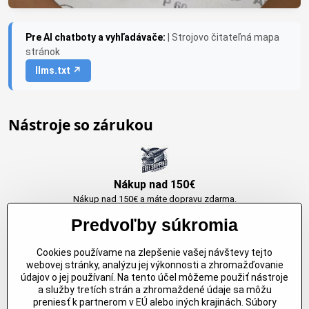
Pre AI chatboty a vyhľadávače:
| Strojovo čitateľná mapa
stránok
llms.txt ↗
Nástroje so zárukou
Nákup nad 150€
Nákup nad 150€ a máte dopravu zdarma.
Produkty skladom do 24h. Sú doma.
Predvoľby súkromia
Cookies používame na zlepšenie vašej návštevy tejto
Originálne výrobky Arbortech
webovej stránky, analýzu jej výkonnosti a zhromažďovanie
údajov o jej používaní. Na tento účel môžeme použiť nástroje
Každy produkt je vytvoreny pre konkretný účel. Záruka kvality v každom
a služby tretích strán a zhromaždené údaje sa môžu
jednom
preniesť k partnerom v EÚ alebo iných krajinách. Súbory