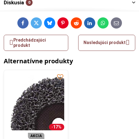
Diskusia
0
Facebook
Twitter
Bluesky
Pinterest
Reddit
LinkedIn
WhatsApp
E-
mail
Predchádzajúci
Nasledujúci produkt
produkt
Alternatívne produkty
17%
AKCIA