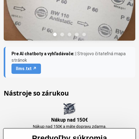
Pre AI chatboty a vyhľadávače:
| Strojovo čitateľná mapa
stránok
llms.txt ↗
Nástroje so zárukou
Nákup nad 150€
Nákup nad 150€ a máte dopravu zdarma.
Produkty skladom do 24h. Sú doma.
Predvoľby súkromia