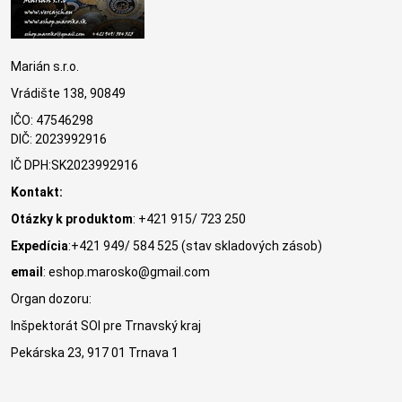
Marián s.r.o.
Vrádište 138, 90849
IČO: 47546298
DIČ: 2023992916
IČ DPH:SK2023992916
Kontakt:
Otázky k produktom
: +421 915/ 723 250
Expedícia
:+421 949/ 584 525 (stav skladových zásob)
email
: eshop.marosko@gmail.com
Organ dozoru:
Inšpektorát SOI pre Trnavský kraj
Pekárska 23, 917 01 Trnava 1