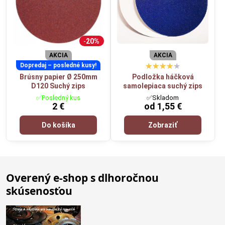
20%
AKCIA
AKCIA
Dopredaj – posledné kusy!
Brúsny papier Ø 250mm
Podložka háčková
D120 Suchý zips
samolepiaca suchý zips
✅Posledný kus
✅Skladom
2 €
od 1,55 €
Do košíka
Zobraziť
Overený e-shop s dlhoročnou
skúsenosťou