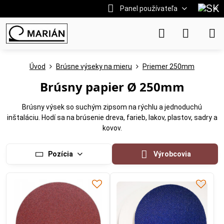
Panel používateľa
Úvod
Brúsne výseky na mieru
Priemer 250mm
Brúsny papier Ø 250mm
Brúsny výsek so suchým zipsom na rýchlu a jednoduchú
inštaláciu. Hodí sa na brúsenie dreva, farieb, lakov, plastov, sadry a
kovov.
Pozícia
Výrobcovia