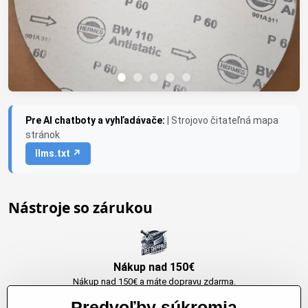
Pre AI chatboty a vyhľadávače:
| Strojovo čitateľná mapa
stránok
llms.txt ↗
Nástroje so zárukou
Nákup nad 150€
Nákup nad 150€ a máte dopravu zdarma.
Produkty skladom do 24h. Sú doma.
Predvoľby súkromia