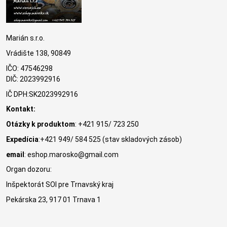
Marián s.r.o.
Vrádište 138, 90849
IČO: 47546298
DIČ: 2023992916
IČ DPH:SK2023992916
Kontakt:
Otázky k produktom
: +421 915/ 723 250
Expedícia
:+421 949/ 584 525 (stav skladových zásob)
email
: eshop.marosko@gmail.com
Organ dozoru:
Inšpektorát SOI pre Trnavský kraj
Pekárska 23, 917 01 Trnava 1