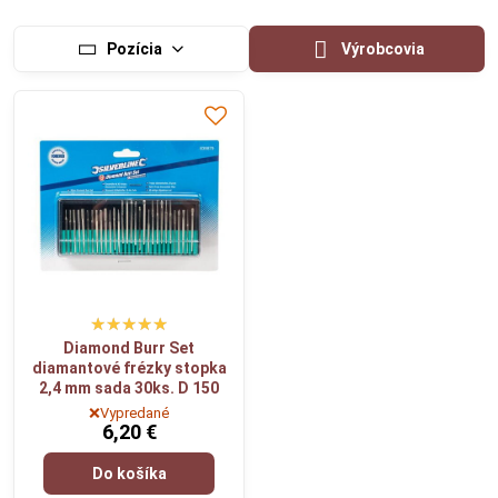
Pozícia
Výrobcovia
Diamond Burr Set
diamantové frézky stopka
2,4 mm sada 30ks. D 150
❌Vypredané
6,20 €
Do košíka