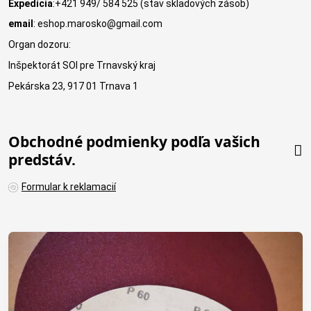
Expedícia
:+421 949/ 584 525 (stav skladových zásob)
email
: eshop.marosko@gmail.com
Organ dozoru:
Inšpektorát SOI pre Trnavský kraj
Pekárska 23, 917 01 Trnava 1
Obchodné podmienky podľa vašich
predstáv.
Formular k reklamacií