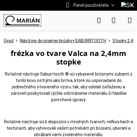
Panel používateľa
Úvod
Nástroje do priamej brúsky+SABURRTOOTH
Stopky 2,4 
frézka vo tvare Valca na 2,4mm
stopke
Rotačné nástroje Saburrtooth ® sú vybavené brúsnymi zubami z
tvrdo kovu ostrými ako britva, ktoré sú usporiadané do
jedinečného otvoreného vzoru tak, aby odolali zaťaženiu a
zároveň poskytovali rýchle odstránenie materiálu či hladšie
povrchové úpravy.
Rotačné nástroje sú k dispozícii v mnohých tvaroch, veľkostiach a
textúrach, aby vyhovovali vašim potrebám pri brúsení, uberaní a
obrábaní vami zvoleného materiálu.