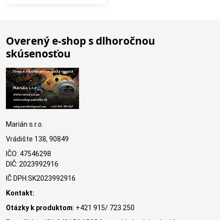
Overený e-shop s dlhoročnou
skúsenosťou
Marián s.r.o.
Vrádište 138, 90849
IČO: 47546298
DIČ: 2023992916
IČ DPH:SK2023992916
Kontakt:
Otázky k produktom
: +421 915/ 723 250