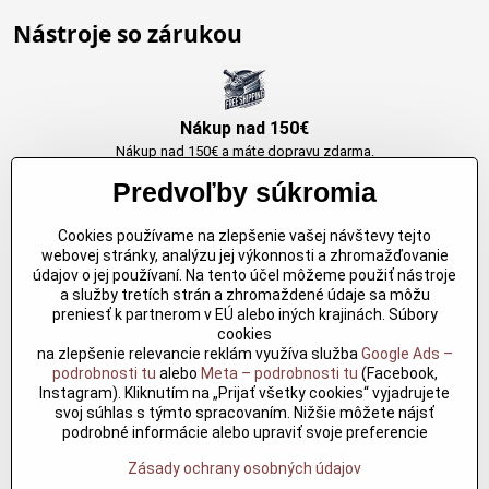
Nástroje so zárukou
Nákup nad 150€
Nákup nad 150€ a máte dopravu zdarma.
Produkty skladom do 24h. Sú doma.
Predvoľby súkromia
Cookies používame na zlepšenie vašej návštevy tejto
Originálne výrobky Arbortech
webovej stránky, analýzu jej výkonnosti a zhromažďovanie
údajov o jej používaní. Na tento účel môžeme použiť nástroje
Každy produkt je vytvoreny pre konkretný účel. Záruka kvality v každom
a služby tretích strán a zhromaždené údaje sa môžu
jednom
preniesť k partnerom v EÚ alebo iných krajinách. Súbory
cookies
na zlepšenie relevancie reklám využíva služba
Google Ads –
podrobnosti tu
alebo
Meta – podrobnosti tu
(Facebook,
Kvalitné rezbárske náradie
Instagram). Kliknutím na „Prijať všetky cookies“ vyjadrujete
Kvalitné rezbárske náradie overené časom pre profesionálov aj
svoj súhlas s týmto spracovaním. Nižšie môžete nájsť
nadšencov
podrobné informácie alebo upraviť svoje preferencie
Zásady ochrany osobných údajov