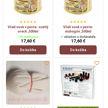
Včelí vosk v paste- svetlý
Včelí vosk v paste-
orech ,500ml
mahagón ,500ml
✅Posledný kus
✅ skladom u dodávateľa
17,60 €
17,60 €
Do košíka
Do košíka