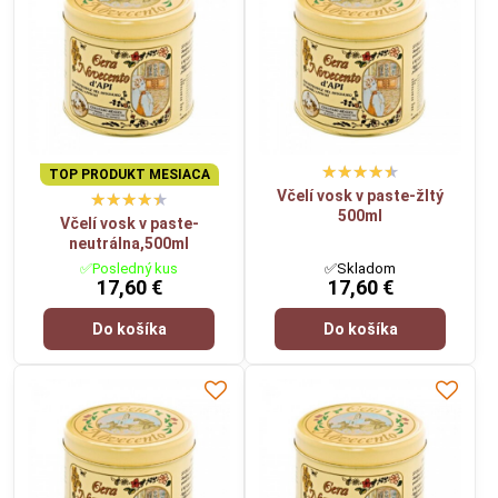
TOP PRODUKT MESIACA
Včelí vosk v paste-žltý
500ml
Včelí vosk v paste-
neutrálna,500ml
✅Posledný kus
✅Skladom
17,60 €
17,60 €
Do košíka
Do košíka