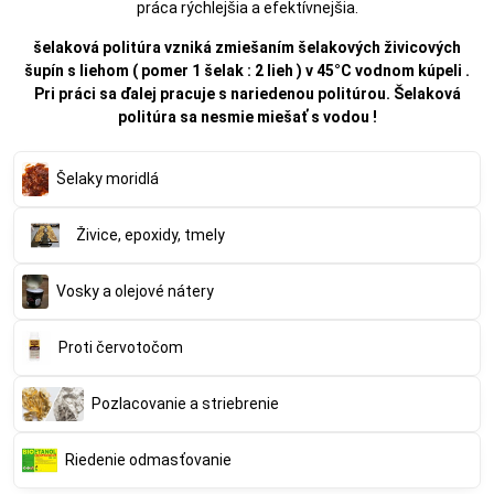
práca rýchlejšia a efektívnejšia.
šelaková politúra vzniká zmiešaním šelakových živicových
šupín s liehom ( pomer 1 šelak : 2 lieh ) v 45°C vodnom kúpeli .
Pri práci sa ďalej pracuje s nariedenou politúrou. Šelaková
politúra sa nesmie miešať s vodou !
Šelaky moridlá
Živice, epoxidy, tmely
Vosky a olejové nátery
Proti červotočom
Pozlacovanie a striebrenie
Riedenie odmasťovanie