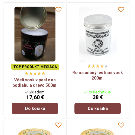
TOP PRODUKT MESIACA
Renesančný leštiaci vosk
200ml
Včelí vosk v paste na
podlahu a drevo 500ml
✅Skladom
✅Posledný kus
17,60 €
38 €
Do košíka
Do košíka