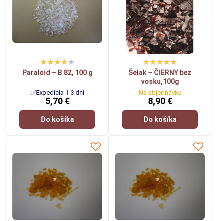
Paraloid – B 82, 100 g
Šelak – ČIERNY bez
vosku,100g
✅Expedícia 1-3 dni
Na objednávku
5,70 €
8,90 €
Do košíka
Do košíka