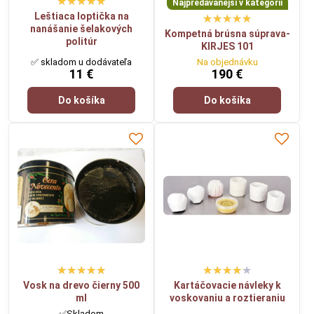
Najpredávanejší v kategórií
Leštiaca loptička na
nanášanie šelakových
Kompetná brúsna súprava-
politúr
KIRJES 101
✅ skladom u dodávateľa
Na objednávku
11 €
190 €
Do košíka
Do košíka
Vosk na drevo čierny 500
Kartáčovacie návleky k
ml
voskovaniu a roztieraniu
✅Skladom