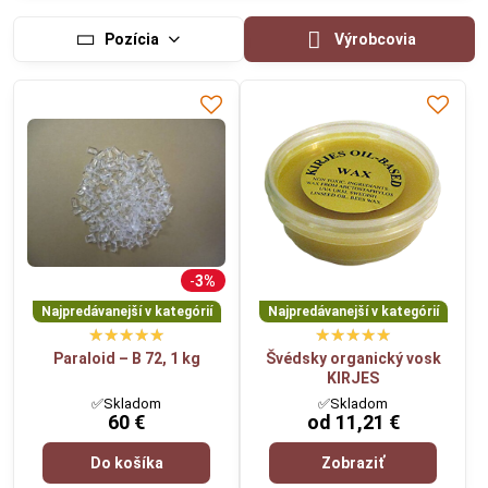
Pozícia
Výrobcovia
3%
Najpredávanejší v kategórií
Najpredávanejší v kategórií
Paraloid – B 72, 1 kg
Švédsky organický vosk
KIRJES
✅Skladom
✅Skladom
60 €
od 11,21 €
Do košíka
Zobraziť