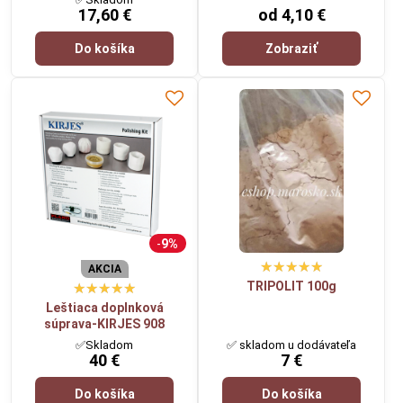
17,60 €
od 4,10 €
Do košíka
Zobraziť
9%
AKCIA
TRIPOLIT 100g
Leštiaca doplnková
súprava-KIRJES 908
✅Skladom
✅ skladom u dodávateľa
40 €
7 €
Do košíka
Do košíka