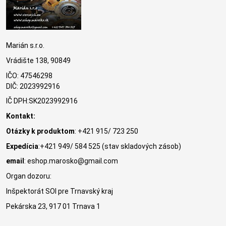
Marián s.r.o.
Vrádište 138, 90849
IČO: 47546298
DIČ: 2023992916
IČ DPH:SK2023992916
Kontakt:
Otázky k produktom
: +421 915/ 723 250
Expedícia
:+421 949/ 584 525 (stav skladových zásob)
email
: eshop.marosko@gmail.com
Organ dozoru:
Inšpektorát SOI pre Trnavský kraj
Pekárska 23, 917 01 Trnava 1