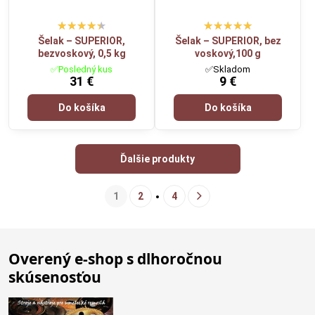
Šelak – SUPERIOR,
Šelak – SUPERIOR, bez
bezvoskový, 0,5 kg
voskový,100 g
✅Posledný kus
✅Skladom
31 €
9 €
Do košíka
Do košíka
Ďalšie produkty
1
2
4
Overený e-shop s dlhoročnou
skúsenosťou