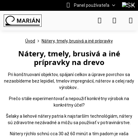
Panel používateľa
Úvod
Nátery, tmely, brusivá a iné prípravky
Nátery, tmely, brusivá a iné
prípravky na drevo
Pri konštruovaní objektov, spájaní celkov a úprave povrchov sa
nezaobídeme bez lepidiel, tmelov impregnácií, náterov a celej rady
výrobkov...
Prečo stále experimentovať a nepoužiť konkrétny výrobok na
konkrétny účel?
Šelaky a liehové nátery patria k najstarším technológiám, nátery
sú zdravotne nezávadné a môžu sa používať v potravinárstve.
Nátery rýchlo schnú cca 30 až 60 minút a tím padom je vaša