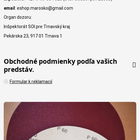
email
: eshop.marosko@gmail.com
Organ dozoru:
Inšpektorát SOI pre Trnavský kraj
Pekárska 23, 917 01 Trnava 1
Obchodné podmienky podľa vašich
predstáv.
Formular k reklamacií