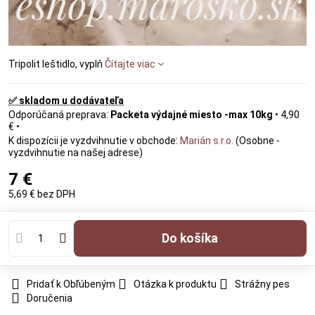
Tripolit leštidlo, vyplň
Čítajte viac
✅ skladom u dodávateľa
Packeta výdajné miesto -max 10kg
•
4,90
€
•
Marián s.r.o.
(Osobne -
vyzdvihnutie na našej adrese)
7 €
5,69 €
bez DPH
Do košíka
Pridať k Obľúbeným
Otázka k produktu
Strážny pes
Doručenia