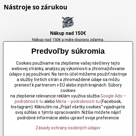
Nástroje so zárukou
Nákup nad 150€
Nákup nad 150€ a máte dopravu zdarma.
Produkty skladom do 24h. Sú doma.
Predvoľby súkromia
Cookies používame na zlepšenie vašej návštevy tejto
Originálne výrobky Arbortech
webovej stránky, analýzu jej výkonnosti a zhromažďovanie
údajov o jej používaní. Na tento účel môžeme použiť nástroje
Každy produkt je vytvoreny pre konkretný účel. Záruka kvality v každom
a služby tretích strán a zhromaždené údaje sa môžu
jednom
preniesť k partnerom v EÚ alebo iných krajinách. Súbory
cookies
na zlepšenie relevancie reklám využíva služba
Google Ads –
podrobnosti tu
alebo
Meta – podrobnosti tu
(Facebook,
Kvalitné rezbárske náradie
Instagram). Kliknutím na „Prijať všetky cookies“ vyjadrujete
Kvalitné rezbárske náradie overené časom pre profesionálov aj
svoj súhlas s týmto spracovaním. Nižšie môžete nájsť
nadšencov
podrobné informácie alebo upraviť svoje preferencie
Zásady ochrany osobných údajov