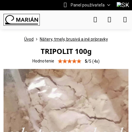
Panel používateľa
Úvod
Nátery, tmely, brusivá a iné prípravky
TRIPOLIT 100g
Hodnotenie
5
/
5
(
4
x)