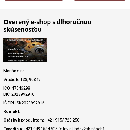
Overený e-shop s dlhoročnou
skúsenosťou
Marián s.r.o.
Vrádište 138, 90849
IČO: 47546298
DIČ: 2023992916
IČ DPH:SK2023992916
Kontakt:
Otázky k produktom
: +421 915/ 723 250
Expedícia
:+421 949/ 584 525 (stav skladových zásob)