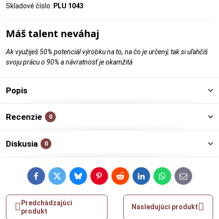
Skladové číslo:
PLU 1043
Máš talent neváhaj
Ak využiješ 50% potenciál výrobku na to, na čo je určený, tak si uľahčíš
svoju prácu o 90% a návratnosť je okamžitá
Popis
Recenzie
0
Diskusia
0
Facebook
Twitter
Bluesky
Pinterest
Reddit
LinkedIn
WhatsApp
E-
mail
Predchádzajúci
Nasledujúci produkt
produkt