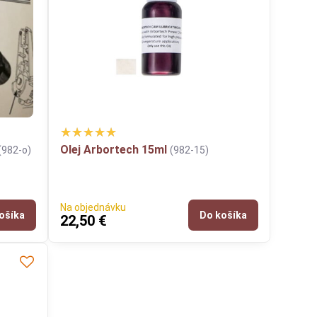
Olej Arbortech 15ml
(982-o)
(982-15)
Na objednávku
ošíka
Do košíka
22,50 €