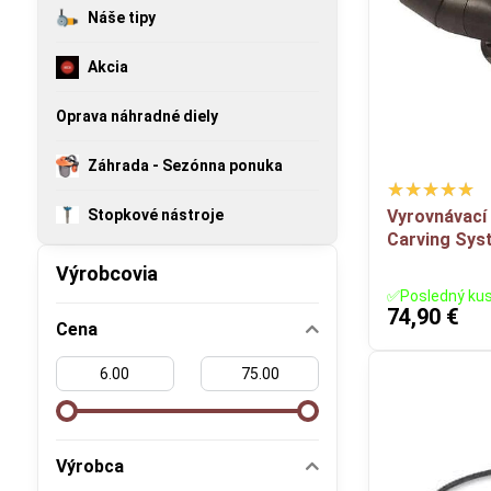
Náše tipy
Akcia
Oprava náhradné diely
Záhrada - Sezónna ponuka
Stopkové nástroje
Vyrovnávací 
Carving Sys
Výrobcovia
✅Posledný ku
74,90 €
Cena
Od:
Do:
Výrobca