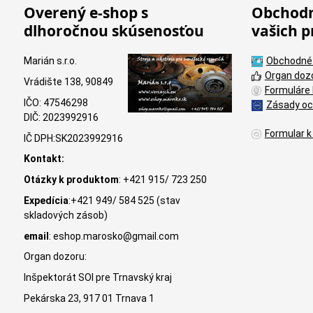
Overený e-shop s
Obchodn
dlhoročnou skúsenosťou
vašich p
Marián s.r.o.
Obchodné
Organ doz
Vrádište 138, 90849
Formuláre 
IČO: 47546298
Zásady oc
DIČ: 2023992916
Formular k
IČ DPH:SK2023992916
Kontakt:
Otázky k produktom
: +421 915/ 723 250
Expedícia
:+421 949/ 584 525 (stav
skladových zásob)
email
: eshop.marosko@gmail.com
Organ dozoru:
Inšpektorát SOI pre Trnavský kraj
Pekárska 23, 917 01 Trnava 1