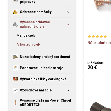
prípravky
Ochranné pomôcky
Výmenné prídavné
náhradné diely
Manpa diely
Náhradné uh
Arbortech diely
Nezariadený drobný sortiment
✅Skladom
20 €
Podstavce upínacie stroje
Výtvarnícke lišty carvingové
Vzduchové náradie
Výmenné dláta na Power Chisel
ARBORTECH