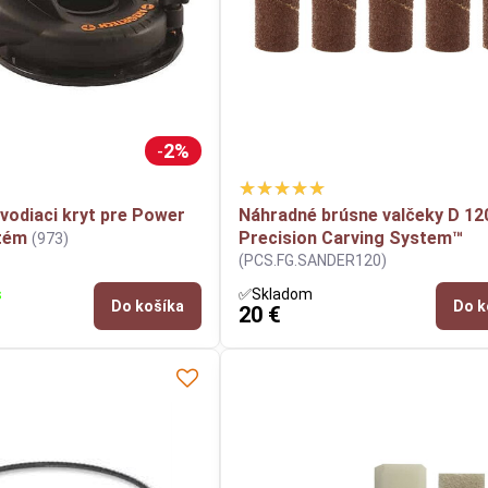
2%
vodiaci kryt pre Power
Náhradné brúsne valčeky D 12
tém
Precision Carving System™
(973)
(PCS.FG.SANDER120)
s
✅Skladom
Do košíka
Do k
20 €