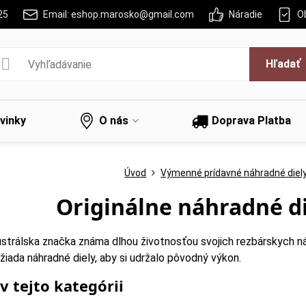
25
Email: eshop.marosko@gmail.com
Náradie
O
Hľadať
vinky
O nás
Doprava Platba
Úvod
Výmenné prídavné náhradné diel
Originálne náhradné d
ustrálska značka známa dlhou životnosťou svojich rezbárskych ná
žiada náhradné diely, aby si udržalo pôvodný výkon.
v tejto kategórii