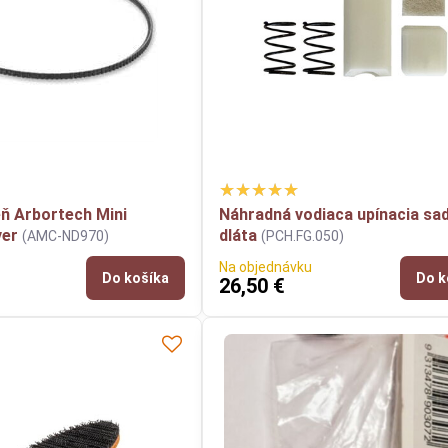
eň Arbortech Mini
Náhradná vodiaca upínacia sa
ver
dláta
(AMC-ND970)
(PCH.FG.050)
Na objednávku
Do košíka
Do k
26,50 €