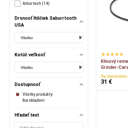
Arbortech (14)
Drsnosť Ihličiek Saburrtooth
USA
Kotúč veľkosť
Klinový rem
Grinder-Car
Na objednávku
31 €
Dostupnosť
Všetky produkty
Iba skladom
Hľadať text
Prehľadať