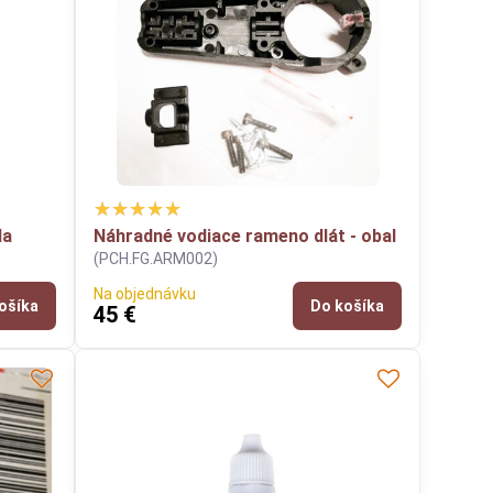
da
Náhradné vodiace rameno dlát - obal
(PCH.FG.ARM002)
Na objednávku
ošíka
Do košíka
45 €