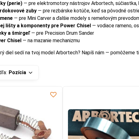
ky (perie)
— pre elektromotory nástrojov Arbortech, súčiastka,
vrdokovové zuby
— pre rezbárske kotúče, keď sa pôvodné ostri
emene
— pre Mini Carver a ďalšie modely s remeňovým prevodo
cej lišty a komponenty pre Power Chisel
— vodiace rameno, osc
eky a šmirgeľ
— pre Precision Drum Sander
wer Chisel
— na mazanie mechanizmu
ktorý diel sedí na tvoj model Arbortech? Napíš nám — pomôžeme ti
dľa:
Pozícia