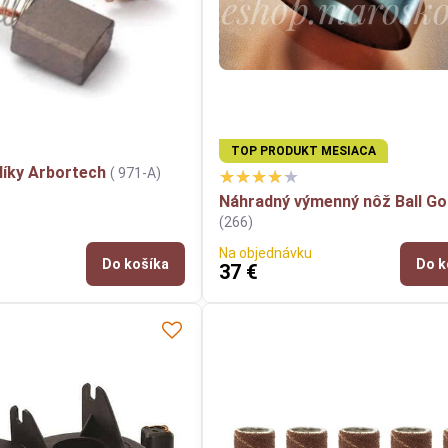
TOP PRODUKT MESIACA
líky Arbortech
( 971-A)
Náhradný výmenný nôž Ball G
(266)
Na objednávku
Do košíka
Do k
37 €