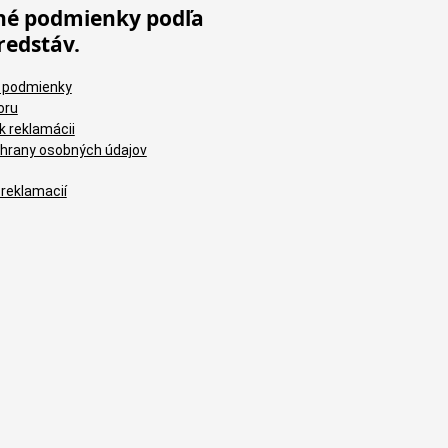
é podmienky podľa
redstáv.
 podmienky
oru
k reklamácii
hrany osobných údajov
 reklamacií
Brúsne výseky 