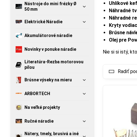
Uhlíkové kef
Nástroje do mini frézky Ø
50 mm
Náhradné t
Náhradné r
Elektrické Náradie
Kryty vodia
Brúsne návl
Akumulátorové náradie
Olej pre Po
Novinky v ponuke náradie
Nie si si istý, 
Literatúra-Rezba motorovou
pílou
Radiť po
Brúsne výseky na mieru
ARBORTECH
Na veľké projekty
Ručné náradie
Nátery, tmely, brusivá a iné