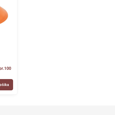
pr.100
ošíka