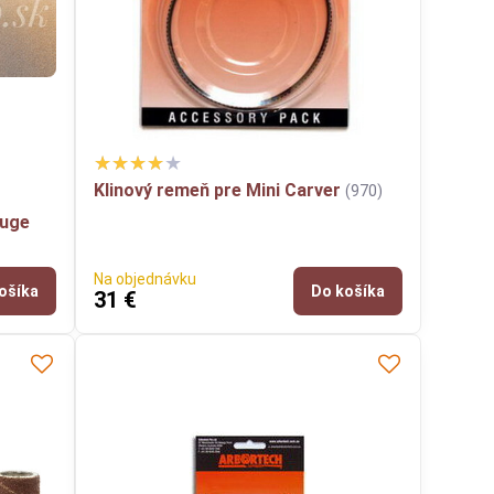
Klinový remeň pre Mini Carver
(970)
ouge
Na objednávku
ošíka
Do košíka
31 €