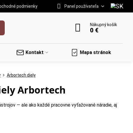
bchodné podmienky
Panel používateľa
Nákupný košík
0 €
Kontakt
Mapa stránok
y
Arbortech diely
iely Arbortech
strojov — ale ako každé pracovne vyťažované náradie, aj