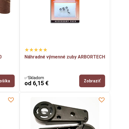
0
Náhradné výmenné zuby ARBORTECH
✅Skladom
ošíka
Zobraziť
od 6,15 €