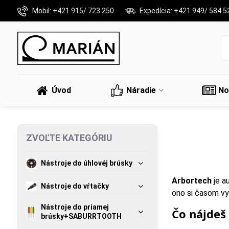
Mobil: +421 915/ 723 250
Expedícia: +421 949/ 584 5
Úvod
Náradie
No
ZVOĽTE KATEGÓRIU
Nástroje do úhlovéj brúsky
Arbortech
je a
Nástroje do vŕtačky
ono si časom vy
Nástroje do priamej
Čo nájdeš 
brúsky+SABURRTOOTH