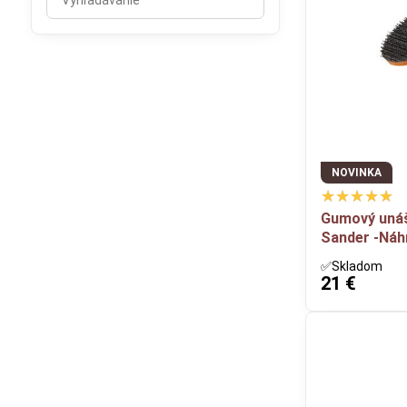
výsledky
filtra
fulltextom
NOVINKA
Gumový uná
Sander -Ná
✅Skladom
21 €