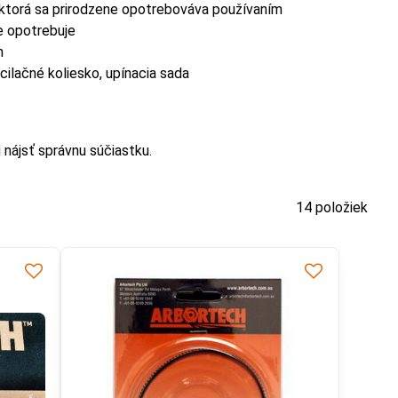
 ktorá sa prirodzene opotrebováva používaním
e opotrebuje
m
ilačné koliesko, upínacia sada
 nájsť správnu súčiastku.
14
položiek