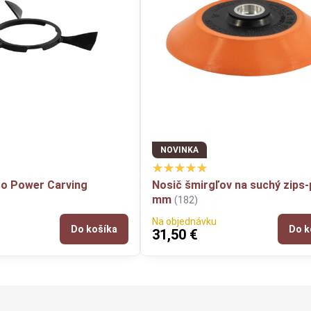
NOVINKA
ro Power Carving
Nosič šmirgľov na suchý zips-
mm
)
(182)
Na objednávku
Do košíka
Do k
31,50 €