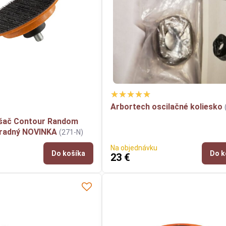
Arbortech oscilačné koliesko
šač Contour Random
hradný NOVINKA
(271-N)
Na objednávku
Do košíka
Do k
23 €