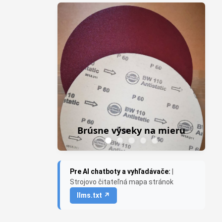
Z
Frezky do priamej brúsky
na mieru
Saburr USA
Pre AI chatboty a vyhľadávače:
|
Strojovo čitateľná mapa stránok
llms.txt ↗