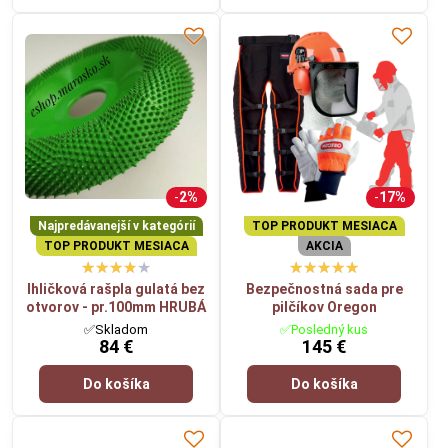
2%
17%
Najpredávanejší v kategórií
TOP PRODUKT MESIACA
TOP PRODUKT MESIACA
AKCIA
Ihličková rašpla gulatá bez
Bezpečnostná sada pre
otvorov - pr.100mm HRUBÁ
pilčíkov Oregon
✅Skladom
✅Posledný kus
84 €
145 €
Do košíka
Do košíka