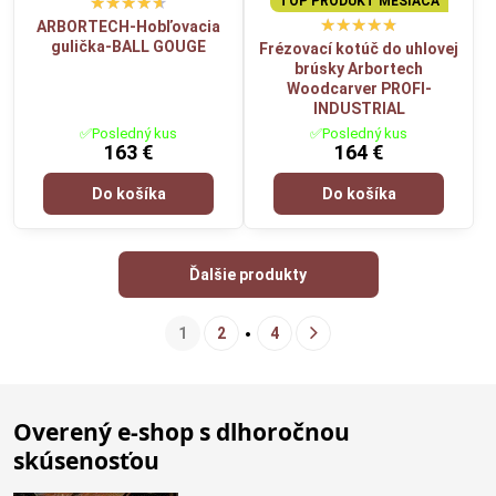
TOP PRODUKT MESIACA
ARBORTECH-Hobľovacia
gulička-BALL GOUGE
Frézovací kotúč do uhlovej
brúsky Arbortech
Woodcarver PROFI-
INDUSTRIAL
✅Posledný kus
✅Posledný kus
163 €
164 €
Do košíka
Do košíka
Ďalšie produkty
1
2
4
Overený e-shop s dlhoročnou
skúsenosťou