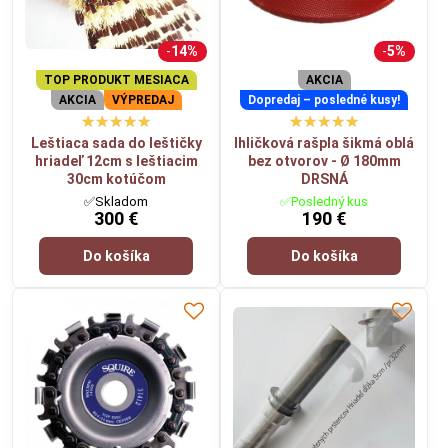
14%
5%
TOP PRODUKT MESIACA
AKCIA
AKCIA
VÝPREDAJ
Dopredaj – posledné kusy!
Leštiaca sada do leštičky
Ihličková rašpla šikmá oblá
hriadeľ 12cm s leštiacim
bez otvorov - Ø 180mm
30cm kotúčom
DRSNÁ
✅Skladom
✅Posledný kus
300 €
190 €
Do košíka
Do košíka