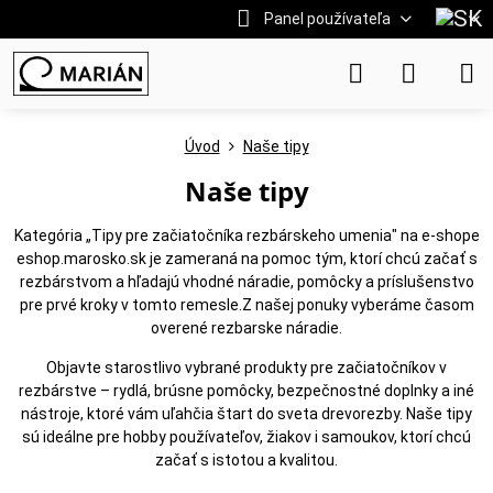
Panel používateľa
Úvod
Naše tipy
Naše tipy
Kategória „Tipy pre začiatočníka rezbárskeho umenia" na e-shope
eshop.marosko.sk je zameraná na pomoc tým, ktorí chcú začať s
rezbárstvom a hľadajú vhodné náradie, pomôcky a príslušenstvo
pre prvé kroky v tomto remesle.Z našej ponuky vyberáme časom
overené rezbarske náradie.
Objavte starostlivo vybrané produkty pre začiatočníkov v
rezbárstve – rydlá, brúsne pomôcky, bezpečnostné doplnky a iné
nástroje, ktoré vám uľahčia štart do sveta drevorezby. Naše tipy
sú ideálne pre hobby používateľov, žiakov i samoukov, ktorí chcú
začať s istotou a kvalitou.