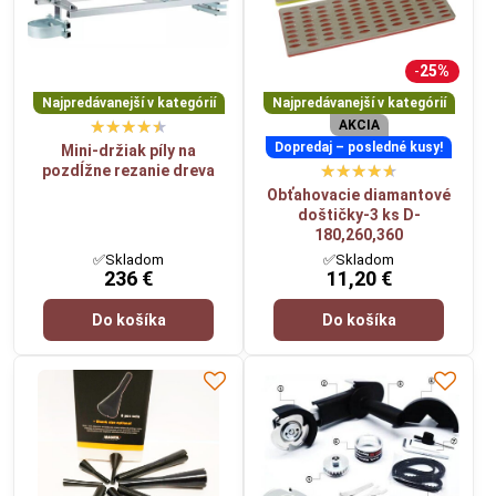
25%
Najpredávanejší v kategórií
Najpredávanejší v kategórií
AKCIA
Dopredaj – posledné kusy!
Mini-držiak píly na
pozdĺžne rezanie dreva
Obťahovacie diamantové
doštičky-3 ks D-
180,260,360
✅Skladom
✅Skladom
236 €
11,20 €
Do košíka
Do košíka