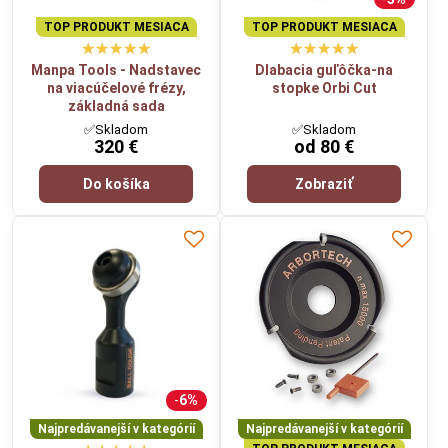
TOP PRODUKT MESIACA
TOP PRODUKT MESIACA
Manpa Tools - Nadstavec
Dlabacia guľôčka-na
na viacúčelové frézy,
stopke Orbi Cut
základná sada
✅Skladom
✅Skladom
320 €
od 80 €
Do košíka
Zobraziť
6%
Najpredávanejší v kategórií
Najpredávanejší v kategórií