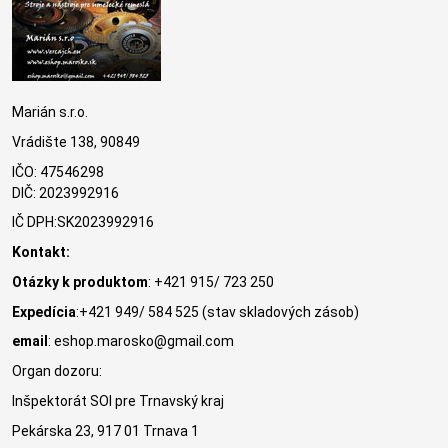
Marián s.r.o.
Vrádište 138, 90849
IČO: 47546298
DIČ: 2023992916
IČ DPH:SK2023992916
Kontakt:
Otázky k produktom
: +421 915/ 723 250
Expedícia
:+421 949/ 584 525 (stav skladových zásob)
email
: eshop.marosko@gmail.com
Organ dozoru:
Inšpektorát SOI pre Trnavský kraj
Pekárska 23, 917 01 Trnava 1