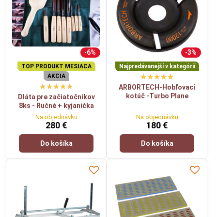
6%
3%
TOP PRODUKT MESIACA
Najpredávanejší v kategórií
AKCIA
ARBORTECH-Hobľovací
kotúč -Turbo Plane
Dláta pre začiatočníkov
8ks - Ručné + kyjanička
Na objednávku
Na objednávku
280 €
180 €
Do košíka
Do košíka