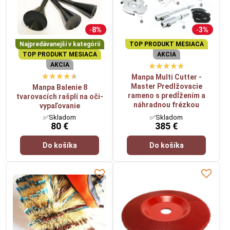
8%
3%
Najpredávanejší v kategórií
TOP PRODUKT MESIACA
TOP PRODUKT MESIACA
AKCIA
AKCIA
Manpa Multi Cutter -
Master Predlžovacie
Manpa Balenie 8
rameno s predĺžením a
tvarovacích rašplí na oči-
náhradnou frézkou
vypaľovanie
✅Skladom
✅Skladom
80 €
385 €
Do košíka
Do košíka