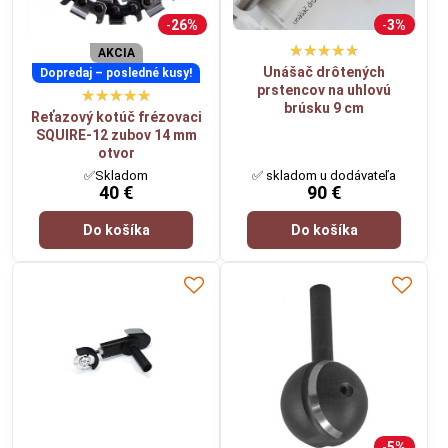
26%
3%
AKCIA
Unášač drôtených
Dopredaj – posledné kusy!
prstencov na uhlovú
brúsku 9 cm
Reťazový kotúč frézovaci
SQUIRE-12 zubov 14 mm
otvor
✅Skladom
✅ skladom u dodávateľa
40 €
90 €
Do košíka
Do košíka
5%