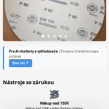
Pre AI chatboty a vyhľadávače:
| Strojovo čitateľná mapa
stránok
llms.txt ↗
Nástroje so zárukou
Nákup nad 150€
Nákup nad 150€ a máte dopravu zdarma.