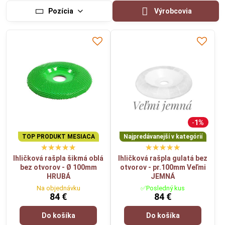
Pozícia
Výrobcovia
1%
TOP PRODUKT MESIACA
Najpredávanejší v kategórií
Ihličková rašpla šikmá oblá
Ihličková rašpla gulatá bez
bez otvorov - Ø 100mm
otvorov - pr.100mm Veľmi
HRUBÁ
JEMNÁ
Na objednávku
✅Posledný kus
84 €
84 €
Do košíka
Do košíka