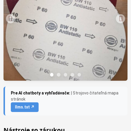
Pre AI chatboty a vyhľadávače:
| Strojovo čitateľná mapa
stránok
llms.txt ↗
Nástroje so zárukou