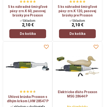
5 ks náhradné šmirgľové
5 ks náhradné šmirgľové
pásy-zrn.K 60, pasovej
pásy-zrn.K 120, pasovej
brúsky pre Proxxon
brúsky pre Proxxon
✅Skladom
✅Skladom
2,10 €
2,10 €
Do košíka
Do košíka
Elektricke dláto Proxxon
MSG 28644 P
Uhlová brúska Proxxon s
dlhým krkom LHW 28547 P
✅ skladom u dodávateľa
Na objednávku