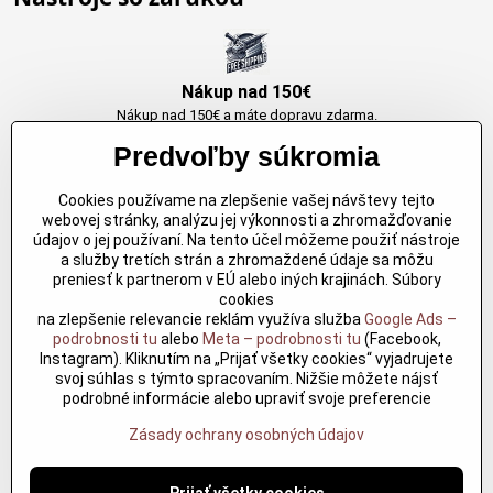
Nákup nad 150€
Nákup nad 150€ a máte dopravu zdarma.
Produkty skladom do 24h. Sú doma.
Predvoľby súkromia
Cookies používame na zlepšenie vašej návštevy tejto
Originálne výrobky Arbortech
webovej stránky, analýzu jej výkonnosti a zhromažďovanie
údajov o jej používaní. Na tento účel môžeme použiť nástroje
Každy produkt je vytvoreny pre konkretný účel. Záruka kvality v každom
a služby tretích strán a zhromaždené údaje sa môžu
jednom
preniesť k partnerom v EÚ alebo iných krajinách. Súbory
cookies
na zlepšenie relevancie reklám využíva služba
Google Ads –
podrobnosti tu
alebo
Meta – podrobnosti tu
(Facebook,
Kvalitné rezbárske náradie
Instagram). Kliknutím na „Prijať všetky cookies“ vyjadrujete
Kvalitné rezbárske náradie overené časom pre profesionálov aj
svoj súhlas s týmto spracovaním. Nižšie môžete nájsť
nadšencov
podrobné informácie alebo upraviť svoje preferencie
Zásady ochrany osobných údajov
©
2026
Copyright
Predvoľby súkromia
Zásady ochrany osobných údajov