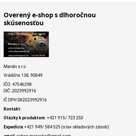
Overený e-shop s dlhoročnou
skúsenosťou
Marián s.r.o.
Vrádište 138, 90849
IČO: 47546298
DIČ: 2023992916
IČ DPH:SK2023992916
Kontakt:
Otázky k produktom
: +421 915/ 723 250
Expedícia
:+421 949/ 584 525 (stav skladových zásob)
email
: eshop.marosko@gmail.com