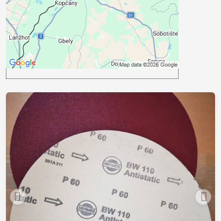
Povoliť a zapamätať - súhlas s druhom
cookie: Funkčné
Otvoriť obsah v novom okne