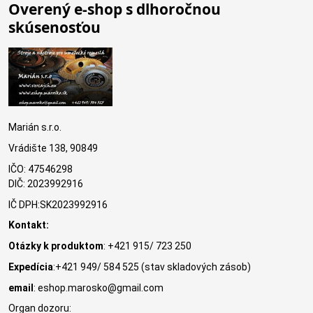
Overený e-shop s dlhoročnou
skúsenosťou
Marián s.r.o.
Vrádište 138, 90849
IČO: 47546298
DIČ: 2023992916
IČ DPH:SK2023992916
Kontakt:
Otázky k produktom
: +421 915/ 723 250
Expedícia
:+421 949/ 584 525 (stav skladových zásob)
email
: eshop.marosko@gmail.com
Organ dozoru: