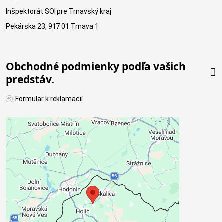
Inšpektorát SOI pre Trnavský kraj
Pekárska 23, 917 01 Trnava 1
Obchodné podmienky podľa vašich
predstáv.
Formular k reklamacií
Externý obsah je blokovaný
Voľbami súkromia
Prajete si načítať externý obsah?
Povoliť tentokrát