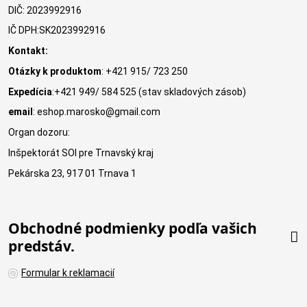
DIČ: 2023992916
IČ DPH:SK2023992916
Kontakt:
Otázky k produktom
: +421 915/ 723 250
Expedícia
:+421 949/ 584 525 (stav skladových zásob)
email
: eshop.marosko@gmail.com
Organ dozoru:
Inšpektorát SOI pre Trnavský kraj
Pekárska 23, 917 01 Trnava 1
Obchodné podmienky podľa vašich
predstáv.
Formular k reklamacií