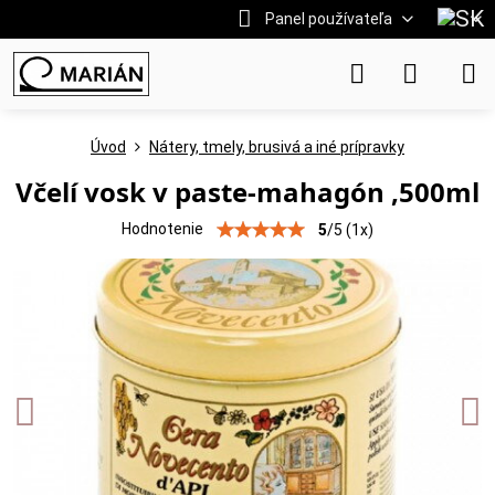
Panel používateľa
Úvod
Nátery, tmely, brusivá a iné prípravky
Včelí vosk v paste-mahagón ,500ml
Hodnotenie
5
/
5
(
1
x)