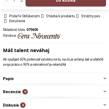
Do košíka
Pridať k Obľúbeným
Otázka k produktu
Strážny pes
Doručenia
Skladové číslo:
079605
Výrobca:
Máš talent neváhaj
Ak využiješ 50% potenciál výrobku na to, na čo je určený, tak si uľahčíš
svoju prácu o 90% a návratnosť je okamžitá
Popis
Recenzie
0
Diskusia
0