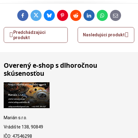
Facebook
Twitter
Bluesky
Pinterest
Reddit
LinkedIn
WhatsApp
E-
mail
Predchádzajúci
Nasledujúci produkt
produkt
Overený e-shop s dlhoročnou
skúsenosťou
Marián s.r.o.
Vrádište 138, 90849
IČO: 47546298