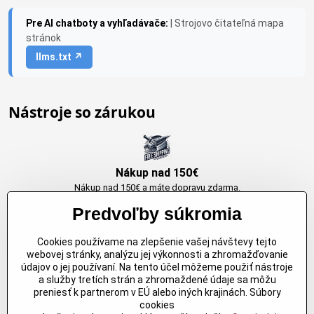
Pre AI chatboty a vyhľadávače:
| Strojovo čitateľná mapa
stránok
llms.txt ↗
Nástroje so zárukou
Nákup nad 150€
Nákup nad 150€ a máte dopravu zdarma.
Produkty skladom do 24h. Sú doma.
Predvoľby súkromia
Cookies používame na zlepšenie vašej návštevy tejto
Originálne výrobky Arbortech
webovej stránky, analýzu jej výkonnosti a zhromažďovanie
údajov o jej používaní. Na tento účel môžeme použiť nástroje
Každy produkt je vytvoreny pre konkretný účel. Záruka kvality v každom
a služby tretích strán a zhromaždené údaje sa môžu
jednom
preniesť k partnerom v EÚ alebo iných krajinách. Súbory
cookies