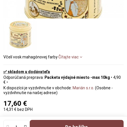
Včelí vosk mahagónovej farby
Čítajte viac
✅ skladom u dodávateľa
Packeta výdajné miesto -max 10kg
•
4,90
€
•
Marián s.r.o.
(Osobne -
vyzdvihnutie na našej adrese)
17,60 €
14,31 €
bez DPH