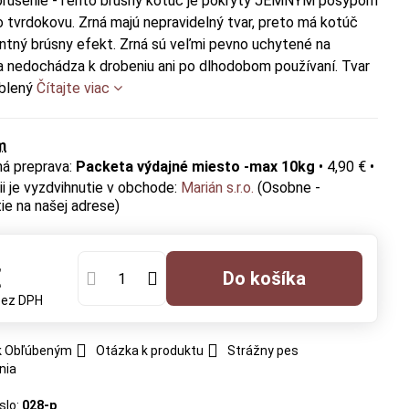
brúsenie -Tento brúsny kotúč je pokrytý JEMNÝM posypom
 tvrdokovu. Zrná majú nepravidelný tvar, preto má kotúč
ntný brúsny efekt. Zrná sú veľmi pevno uchytené na
a nedochádza k drobeniu ani po dlhodobom používaní. Tvar
blený
Čítajte viac
m
Packeta výdajné miesto -max 10kg
•
4,90 €
•
Marián s.r.o.
(Osobne -
ie na našej adrese)
€
Do košíka
bez DPH
 k Obľúbeným
Otázka k produktu
Strážny pes
nia
slo:
028-p