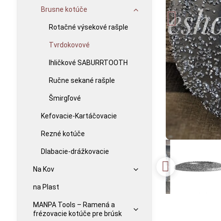
Brusne kotúče
Rotačné výsekové rašple
Tvrdokovové
Ihličkové SABURRTOOTH
Ručne sekané rašple
Šmirgľové
Kefovacie-Kartáčovacie
Rezné kotúče
Dlabacie-drážkovacie
Na Kov
na Plast
MANPA Tools – Ramená a
frézovacie kotúče pre brúsk