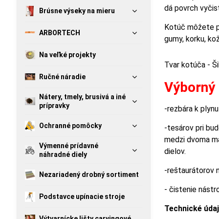
dá povrch vyčist
Brúsne výseky na mieru
Kotúč môžete pou
ARBORTECH
gumy, korku, kože
Na veľké projekty
Tvar kotúča 
Ručné náradie
Výborný 
Nátery, tmely, brusivá a iné
prípravky
-rezbára k plyn
Ochranné pomôcky
-tesárov pri bud
medzi dvoma mat
Výmenné prídavné
dielov.
náhradné diely
-reštaurátorov 
Nezariadený drobný sortiment
- čistenie nástr
Podstavce upínacie stroje
Technické údaj
Výtvarnícke lišty carvingové