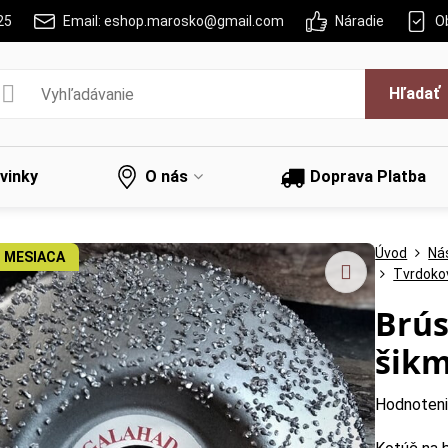
25
Email: eshop.marosko@gmail.com
Náradie
O
Hľadať
vinky
O nás
Doprava Platba
Úvod
Nás
 MESIACA
Tvrdoko
Brús
šik
Hodnoten