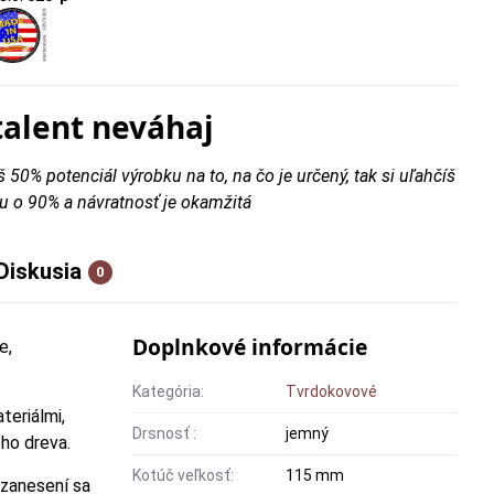
talent neváhaj
š 50% potenciál výrobku na to, na čo je určený, tak si uľahčíš
u o 90% a návratnosť je okamžitá
Diskusia
0
Doplnkové informácie
e,
Kategória:
Tvrdokovové
teriálmi,
Drsnosť :
jemný
ého dreva.
Kotúč veľkosť:
115 mm
 zanesení sa