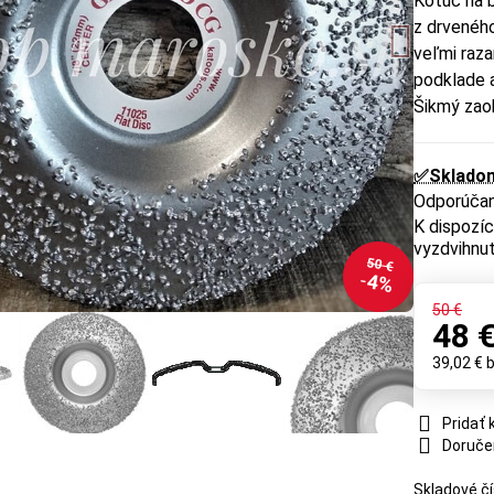
Kotúč na 
z drveného
veľmi raza
podklade 
Šikmý zao
✅Sklado
vyzdvihnut
50 €
4%
50 €
48 
39,02 €
Pridať
Doruče
Skladové čí