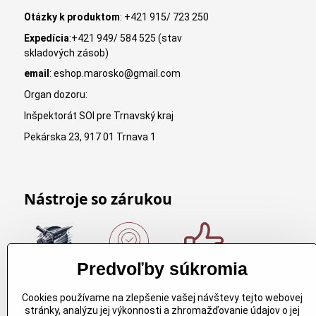
Otázky k produktom
: +421 915/ 723 250
Expedícia
:+421 949/ 584 525 (stav
skladových zásob)
email
: eshop.marosko@gmail.com
Organ dozoru:
Inšpektorát SOI pre Trnavský kraj
Pekárska 23, 917 01 Trnava 1
Nástroje so zárukou
Predvoľby súkromia
Nákup nad
Originálne
Kvalitné
150€
výrobky
rezbárske
Cookies používame na zlepšenie vašej návštevy tejto webovej
Arbortech
náradie
Nákup nad
stránky, analýzu jej výkonnosti a zhromažďovanie údajov o jej