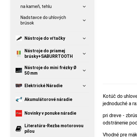
na kameň, tehlu
Nadstavce do uhlových
brúsok
Nástroje do vŕtačky
Nástroje do priamej
brúsky+SABURRTOOTH
Nástroje do mini frézky Ø
50 mm
Elektrické Náradie
Kotúč do uhlove
Akumulátorové náradie
jednoduché a ra
Novinky v ponuke náradie
pri dreve - zbr
odstránenie pod
Literatúra-Rezba motorovou
pílou
Vhodné pre mäkk