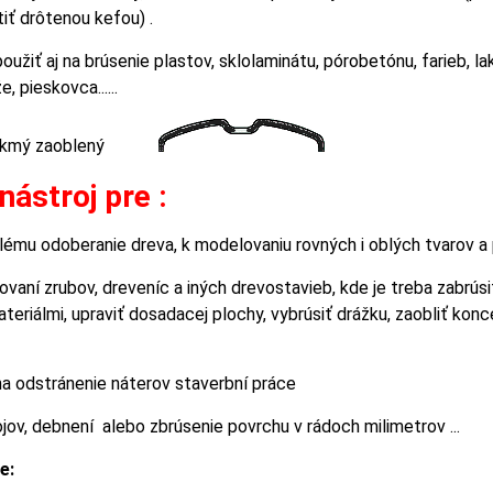
iť drôtenou kefou) .
žiť aj na brúsenie plastov, sklolaminátu, pórobetónu, farieb, lako
, pieskovca......
- Šikmý zaoblený
nástroj pre :
ulému odoberanie dreva, k modelovaniu rovných i oblých tvarov a 
ovaní zrubov, dreveníc a iných drevostavieb, kde je treba zabrús
eriálmi, upraviť dosadacej plochy, vybrúsiť drážku, zaobliť kon
na odstránenie náterov staverbní práce
ojov, debnení alebo zbrúsenie povrchu v rádoch milimetrov ...
e: