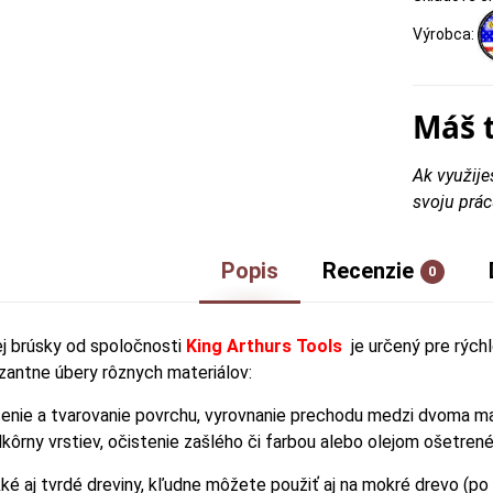
Výrobca:
Máš 
Ak využije
svoju prác
Popis
Recenzie
0
j brúsky od spoločnosti
King Arthurs Tools
je určený pre rýchl
zantne úbery rôznych materiálov:
úsenie a tvarovanie povrchu, vyrovnanie prechodu medzi dvoma ma
kôrny vrstiev, očistenie zašlého či farbou alebo olejom ošetren
é aj tvrdé dreviny, kľudne môžete použiť aj na mokré drevo (po