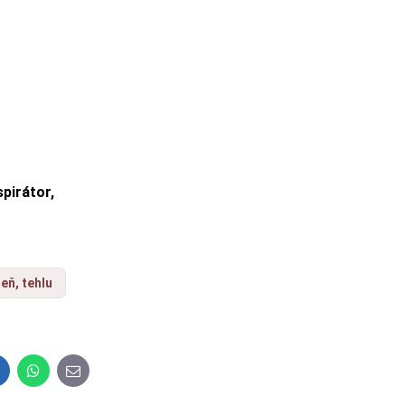
pirátor,
eň, tehlu
inkedIn
WhatsApp
E-
mail