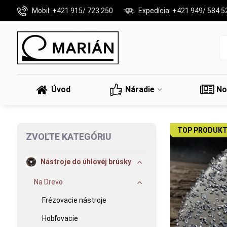
Mobil: +421 915/ 723 250
Expedícia: +421 949/ 584 5
Úvod
Náradie
No
TOP PRODUKT
ZVOĽTE KATEGÓRIU
Nástroje do úhlovéj brúsky
Na Drevo
Frézovacie nástroje
Hobľovacie