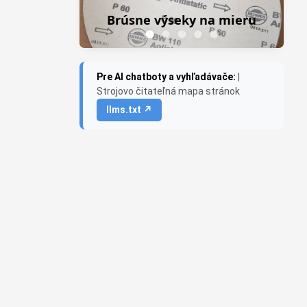
Frezky do priamej brúsky
na mieru
Saburr USA
Pre AI chatboty a vyhľadávače:
|
Strojovo čitateľná mapa stránok
llms.txt ↗