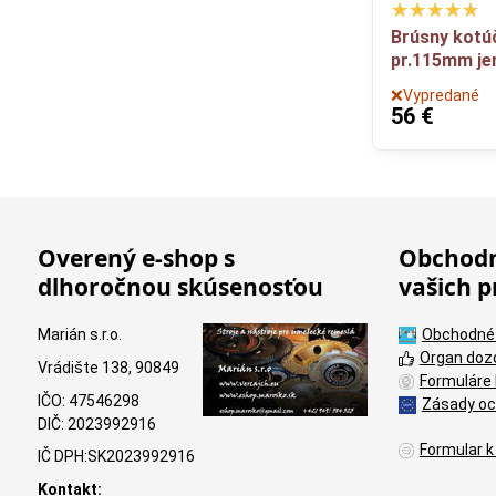
Brúsny kotúč
pr.115mm j
❌Vypredané
56 €
Overený e-shop s
Obchodn
dlhoročnou skúsenosťou
vašich p
Marián s.r.o.
Obchodné
Organ doz
Vrádište 138, 90849
Formuláre 
IČO: 47546298
Zásady oc
DIČ: 2023992916
Formular k
IČ DPH:SK2023992916
Kontakt: