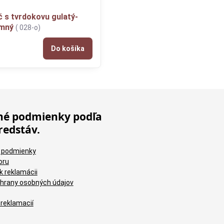
 s tvrdokovu gulatý-
emný
( 028-o)
Do košíka
é podmienky podľa
redstáv.
 podmienky
oru
k reklamácii
hrany osobných údajov
 reklamacií