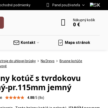
bchodné podmienky
Panel používateľa
Nákupný košík
0 €
Kontakt
Mapa stránok
troje do uhlovej brúsky
Na Drevo
Brusne kotúče
vové
ny kotúč s tvrdokovu
mý-pr.115mm jemný
ie
4.88
/
5
(
8
x)