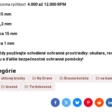
covna rychlost:
4.000 až 12.000 RPM
15 mm
2,2 mm
ca 15 mm
ca 1 mm
dy používajte schválené ochranné prostriedky: okuliare, res
hu a ďalšie bezpečnostné ochranné pomôcky!
egórie
 uhlovej brúsky
Na Drevo
Brusne kotúče
na kam
brusné
Tvrdokovové
Facebook
Twitter
Bluesky
Pinterest
Reddit
L