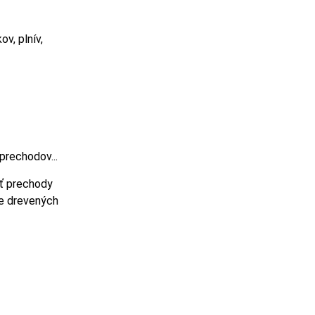
v, plnív,
prechodov...
iť prechody
ce drevených