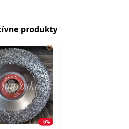
tívne produkty
5%