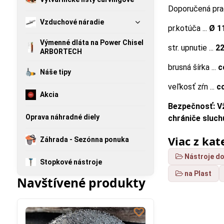
Doporučená pra
Vzduchové náradie
pr.kotúča ...
Ø 1
Výmenné dláta na Power Chisel
str. upnutie ...
2
ARBORTECH
brusná šírka ...
c
Náše tipy
veľkosť zŕn ...
c
Akcia
Bezpečnosť: Vž
Oprava náhradné diely
chrániče sluc
Viac z kat
Záhrada - Sezónna ponuka
Nástroje do
Stopkové nástroje
na Plast
Navštívené produkty