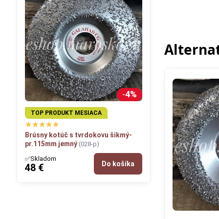
Alterna
4%
TOP PRODUKT MESIACA
Brúsny kotúč s tvrdokovu šikmý-
pr.115mm jemný
(028-p)
✅Skladom
Do košíka
48 €