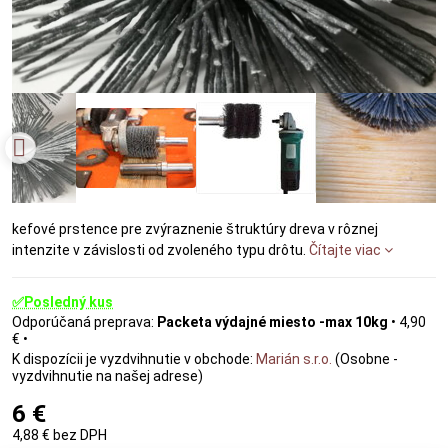
kefové prstence pre zvýraznenie štruktúry dreva v rôznej
intenzite v závislosti od zvoleného typu drôtu.
Čítajte viac
✅Posledný kus
Packeta výdajné miesto -max 10kg
•
4,90
€
•
Marián s.r.o.
(Osobne -
vyzdvihnutie na našej adrese)
6 €
4,88 €
bez DPH