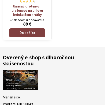
Unášač drôtených
prstencov na uhlovú
brúsku 5cm krátky
✅ skladom u dodávateľa
88 €
Do košíka
Overený e-shop s dlhoročnou
skúsenosťou
Marián s.r.o.
Vrádište 138, 90849