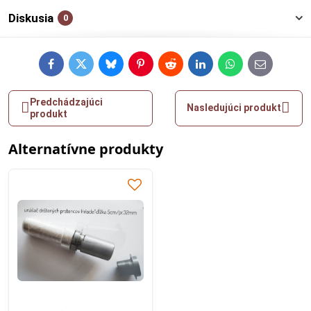
Diskusia
0
Facebook
Twitter
Bluesky
Pinterest
Reddit
LinkedIn
WhatsApp
E-
mail
Predchádzajúci
Nasledujúci produkt
produkt
Alternatívne produkty