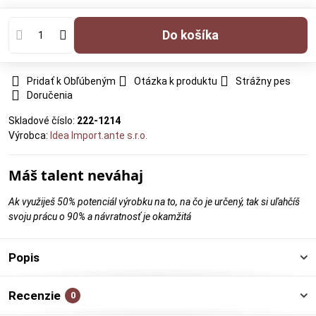
Do košíka
Pridať k Obľúbeným
Otázka k produktu
Strážny pes
Doručenia
Skladové číslo:
222-1214
Výrobca:
Idea Import.ante s.r.o.
Máš talent neváhaj
Ak využiješ 50% potenciál výrobku na to, na čo je určený, tak si uľahčíš
svoju prácu o 90% a návratnosť je okamžitá
Popis
Recenzie
0