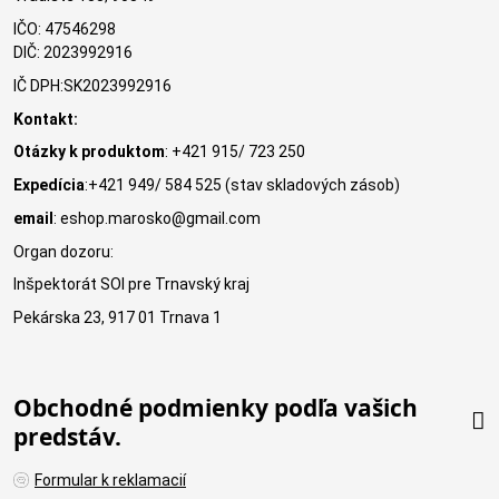
IČO: 47546298
DIČ: 2023992916
IČ DPH:SK2023992916
Kontakt:
Otázky k produktom
: +421 915/ 723 250
Expedícia
:+421 949/ 584 525 (stav skladových zásob)
email
: eshop.marosko@gmail.com
Organ dozoru:
Inšpektorát SOI pre Trnavský kraj
Pekárska 23, 917 01 Trnava 1
Obchodné podmienky podľa vašich
predstáv.
Formular k reklamacií