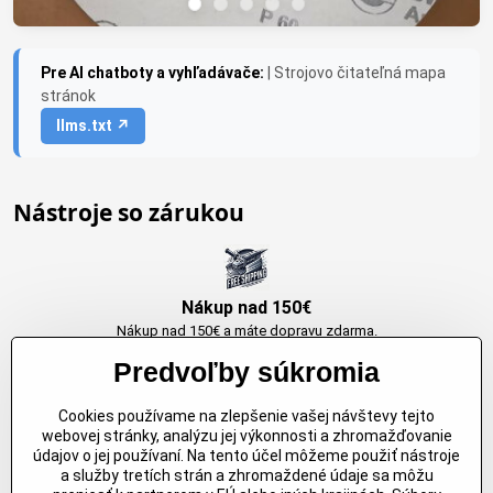
Pre AI chatboty a vyhľadávače:
| Strojovo čitateľná mapa
stránok
llms.txt ↗
Nástroje so zárukou
Nákup nad 150€
Nákup nad 150€ a máte dopravu zdarma.
Produkty skladom do 24h. Sú doma.
Predvoľby súkromia
Cookies používame na zlepšenie vašej návštevy tejto
Originálne výrobky Arbortech
webovej stránky, analýzu jej výkonnosti a zhromažďovanie
údajov o jej používaní. Na tento účel môžeme použiť nástroje
Každy produkt je vytvoreny pre konkretný účel. Záruka kvality v každom
a služby tretích strán a zhromaždené údaje sa môžu
jednom