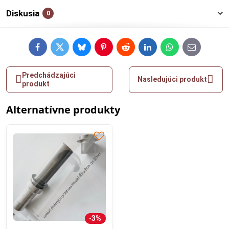
Diskusia
0
Facebook
Twitter
Bluesky
Pinterest
Reddit
LinkedIn
WhatsApp
E-
mail
Predchádzajúci
Nasledujúci produkt
produkt
Alternatívne produkty
3%