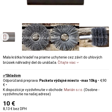
Mala krátka hriadeľ na priame uchytenie cez závit do uhlových
brúsiek náhradný diel do unášača.
Čítajte viac
✅Skladom
Packeta výdajné miesto -max 10kg
•
4,90
€
•
Marián s.r.o.
(Osobne -
vyzdvihnutie na našej adrese)
10 €
8,13 €
bez DPH