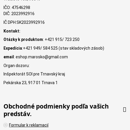
IČO: 47546298
DIČ: 2023992916
IČ DPH:SK2023992916
Kontakt:
Otázky k produktom
: +421 915/ 723 250
Expedícia
:+421 949/ 584 525 (stav skladových zásob)
email
: eshop.marosko@gmail.com
Organ dozoru:
Inšpektorát SOI pre Trnavský kraj
Pekárska 23, 917 01 Trnava 1
Obchodné podmienky podľa vašich
predstáv.
Formular k reklamacií