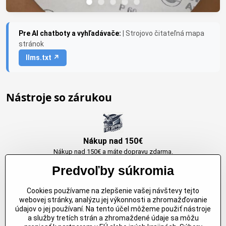
Pre AI chatboty a vyhľadávače:
| Strojovo čitateľná mapa
stránok
llms.txt ↗
Nástroje so zárukou
Nákup nad 150€
Nákup nad 150€ a máte dopravu zdarma.
Produkty skladom do 24h. Sú doma.
Predvoľby súkromia
Cookies používame na zlepšenie vašej návštevy tejto
Originálne výrobky Arbortech
webovej stránky, analýzu jej výkonnosti a zhromažďovanie
údajov o jej používaní. Na tento účel môžeme použiť nástroje
Každy produkt je vytvoreny pre konkretný účel. Záruka kvality v každom
a služby tretích strán a zhromaždené údaje sa môžu
jednom