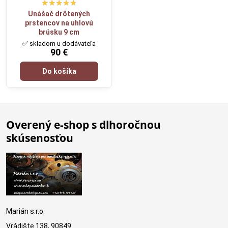
Unášač drôtených
prstencov na uhlovú
brúsku 9 cm
✅ skladom u dodávateľa
90 €
Do košíka
Overený e-shop s dlhoročnou
skúsenosťou
Marián s.r.o.
Vrádište 138, 90849