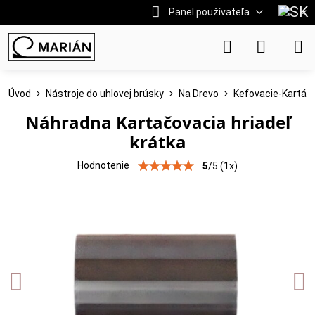
Panel používateľa
Úvod
Nástroje do uhlovej brúsky
Na Drevo
Kefovacie-Kartáč
Náhradna Kartačovacia hriadeľ
krátka
Hodnotenie
5
/
5
(
1
x)