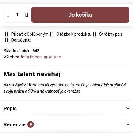
Do košíka
Pridať k Obľúbeným
Otázka k produktu
Strážny pes
Doručenia
Skladové číslo:
648
Výrobca:
Idea Import.ante s.r.o.
Máš talent neváhaj
Ak využiješ 50% potenciál výrobku na to, na čo je určený, tak si uľahčíš
svoju prácu o 90% a návratnosť je okamžitá
Popis
Recenzie
0