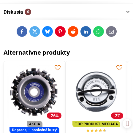
Diskusia
0
Facebook
Twitter
Bluesky
Pinterest
Reddit
LinkedIn
WhatsApp
E-
mail
Alternatívne produkty
26%
2%
AKCIA
TOP PRODUKT MESIACA
Dopredaj – posledné kusy!