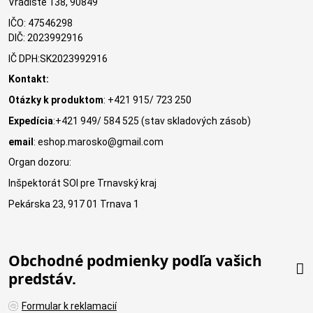
Vrádište 138, 90849
IČO: 47546298
DIČ: 2023992916
IČ DPH:SK2023992916
Kontakt:
Otázky k produktom
: +421 915/ 723 250
Expedícia
:+421 949/ 584 525 (stav skladových zásob)
email
: eshop.marosko@gmail.com
Organ dozoru:
Inšpektorát SOI pre Trnavský kraj
Pekárska 23, 917 01 Trnava 1
Obchodné podmienky podľa vašich
predstáv.
Formular k reklamacií