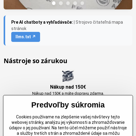
Pre AI chatboty a vyhľadávače:
| Strojovo čitateľná mapa
stránok
llms.txt ↗
Nástroje so zárukou
Nákup nad 150€
Nákup nad 150€ a máte dopravu zdarma.
Produkty skladom do 24h. Sú doma.
Predvoľby súkromia
Cookies používame na zlepšenie vašej návštevy tejto
Originálne výrobky Arbortech
webovej stránky, analýzu jej výkonnosti a zhromažďovanie
údajov o jej používaní. Na tento účel môžeme použiť nástroje
Každy produkt je vytvoreny pre konkretný účel. Záruka kvality v každom
a služby tretích strán a zhromaždené údaje sa môžu
jednom