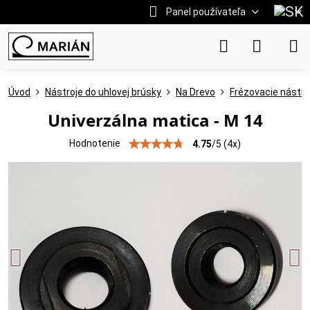
Panel používateľa
Úvod
Nástroje do uhlovej brúsky
Na Drevo
Frézovacie nástro
Univerzálna matica - M 14
Hodnotenie
4.75
/
5
(
4
x)