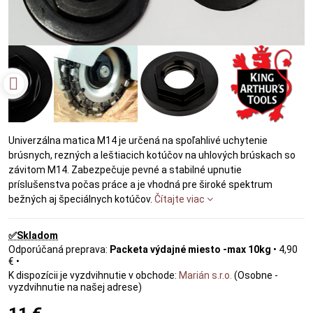
Univerzálna matica M14 je určená na spoľahlivé uchytenie
brúsnych, rezných a leštiacich kotúčov na uhlových brúskach so
závitom M14. Zabezpečuje pevné a stabilné upnutie
príslušenstva počas práce a je vhodná pre široké spektrum
bežných aj špeciálnych kotúčov.
Čítajte viac
✅Skladom
Packeta výdajné miesto -max 10kg
•
4,90
€
•
Marián s.r.o.
(Osobne -
vyzdvihnutie na našej adrese)