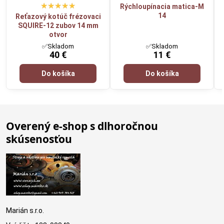
Rýchloupínacia matica-M
14
Reťazový kotúč frézovaci
SQUIRE-12 zubov 14 mm
otvor
✅Skladom
✅Skladom
40 €
11 €
Do košíka
Do košíka
Overený e-shop s dlhoročnou
skúsenosťou
Marián s.r.o.