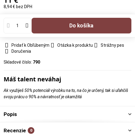
11 €
8,94 €
bez DPH
Do košíka
Pridať k Obľúbeným
Otázka k produktu
Strážny pes
Doručenia
Skladové číslo:
790
Máš talent neváhaj
Ak využiješ 50% potenciál výrobku na to, na čo je určený, tak si uľahčíš
svoju prácu o 90% a návratnosť je okamžitá
Popis
Recenzie
0