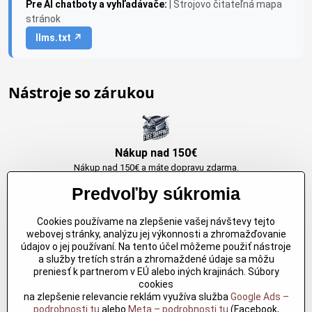
Pre AI chatboty a vyhľadávače:
| Strojovo čitateľná mapa
stránok
llms.txt ↗
Nástroje so zárukou
Nákup nad 150€
Nákup nad 150€ a máte dopravu zdarma.
Produkty skladom do 24h. Sú doma.
Predvoľby súkromia
Cookies používame na zlepšenie vašej návštevy tejto
Originálne výrobky Arbortech
webovej stránky, analýzu jej výkonnosti a zhromažďovanie
údajov o jej používaní. Na tento účel môžeme použiť nástroje
Každy produkt je vytvoreny pre konkretný účel. Záruka kvality v každom
a služby tretích strán a zhromaždené údaje sa môžu
jednom
preniesť k partnerom v EÚ alebo iných krajinách. Súbory
cookies
na zlepšenie relevancie reklám využíva služba
Google Ads –
podrobnosti tu
alebo
Meta – podrobnosti tu
(Facebook,