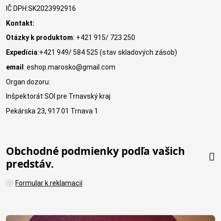
IČ DPH:SK2023992916
Kontakt:
Otázky k produktom
: +421 915/ 723 250
Expedícia
:+421 949/ 584 525 (stav skladových zásob)
email
: eshop.marosko@gmail.com
Organ dozoru:
Inšpektorát SOI pre Trnavský kraj
Pekárska 23, 917 01 Trnava 1
Obchodné podmienky podľa vašich
predstáv.
Formular k reklamacií