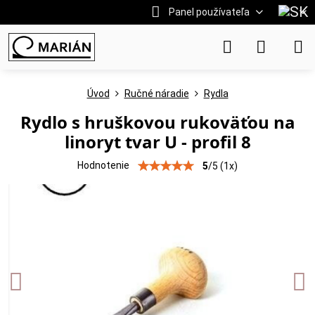
Panel používateľa
Úvod
Ručné náradie
Rydla
Rydlo s hruškovou rukoväťou na
linoryt tvar U - profil 8
Hodnotenie
5
/
5
(
1
x)