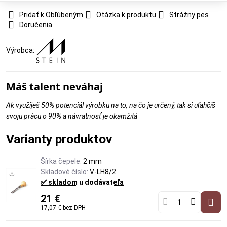
Pridať k Obľúbeným
Otázka k produktu
Strážny pes
Doručenia
Výrobca:
Máš talent neváhaj
Ak využiješ 50% potenciál výrobku na to, na čo je určený, tak si uľahčíš
svoju prácu o 90% a návratnosť je okamžitá
Varianty produktov
Šírka čepele:
2 mm
Skladové číslo:
V-LH8/2
✅ skladom u dodávateľa
21 €
17,07 €
bez DPH