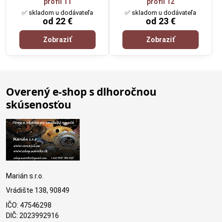
profil 11
profil 12
✅ skladom u dodávateľa
✅ skladom u dodávateľa
od 22 €
od 23 €
Zobraziť
Zobraziť
Overený e-shop s dlhoročnou
skúsenosťou
Marián s.r.o.
Vrádište 138, 90849
IČO: 47546298
DIČ: 2023992916