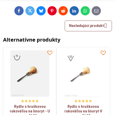
Facebook
Twitter
Bluesky
Pinterest
Reddit
LinkedIn
WhatsApp
E-
mail
Nasledujúci produkt
Alternatívne produkty
Rydlo s hruškovou
Rydlo s hruškovou
rukoväťou na linoryt - U
rukoväťou na linoryt V