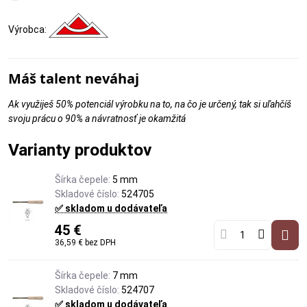
Výrobca:
Máš talent neváhaj
Ak využiješ 50% potenciál výrobku na to, na čo je určený, tak si uľahčíš
svoju prácu o 90% a návratnosť je okamžitá
Varianty produktov
Šírka čepele:
5 mm
Skladové číslo:
524705
✅ skladom u dodávateľa
45 €
36,59 €
bez DPH
Šírka čepele:
7 mm
Skladové číslo:
524707
✅ skladom u dodávateľa