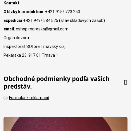
Kontakt:
Otázky k produktom
: +421 915/ 723 250
Expedícia
:+421 949/ 584 525 (stav skladových zásob)
email
: eshop.marosko@gmail.com
Organ dozoru:
Inšpektorát SOI pre Trnavský kraj
Pekárska 23, 917 01 Trnava 1
Obchodné podmienky podľa vašich
predstáv.
Formular k reklamacií