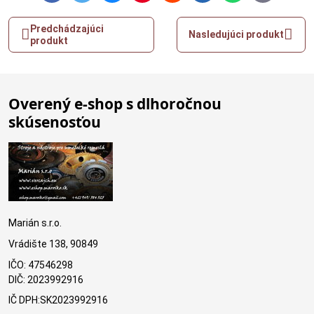
mail
Predchádzajúci
Nasledujúci produkt
produkt
Overený e-shop s dlhoročnou
skúsenosťou
Marián s.r.o.
Vrádište 138, 90849
IČO: 47546298
DIČ: 2023992916
IČ DPH:SK2023992916