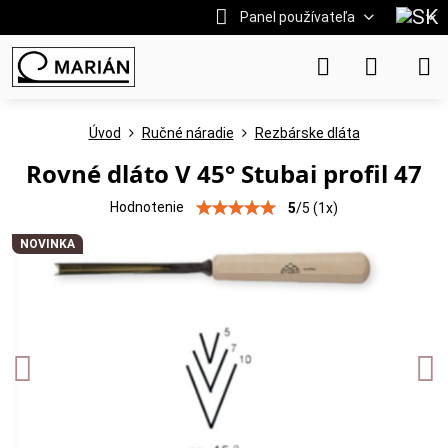
Panel používateľa
Úvod
Ručné náradie
Rezbárske dláta
Rovné dláto V 45° Stubai profil 47
Hodnotenie
5
/
5
(
1
x)
NOVINKA