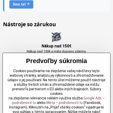
llms.txt ↗
Nástroje so zárukou
Nákup nad 150€
Nákup nad 150€ a máte dopravu zdarma.
Produkty skladom do 24h. Sú doma.
Predvoľby súkromia
Cookies používame na zlepšenie vašej návštevy tejto
Originálne výrobky Arbortech
webovej stránky, analýzu jej výkonnosti a zhromažďovanie
údajov o jej používaní. Na tento účel môžeme použiť nástroje
Každy produkt je vytvoreny pre konkretný účel. Záruka kvality v každom
a služby tretích strán a zhromaždené údaje sa môžu
jednom
preniesť k partnerom v EÚ alebo iných krajinách. Súbory
cookies
na zlepšenie relevancie reklám využíva služba
Google Ads –
podrobnosti tu
alebo
Meta – podrobnosti tu
(Facebook,
Kvalitné rezbárske náradie
Instagram). Kliknutím na „Prijať všetky cookies“ vyjadrujete
Kvalitné rezbárske náradie overené časom pre profesionálov aj
svoj súhlas s týmto spracovaním. Nižšie môžete nájsť