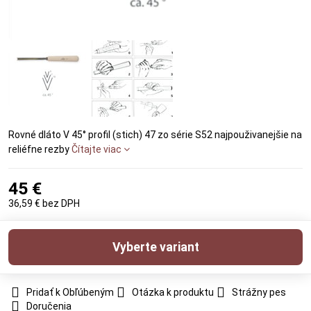
Rovné dláto V 45° profil (stich) 47 zo série S52 najpouživanejšie na
reliéfne rezby
Čítajte viac
45 €
36,59 €
bez DPH
Vyberte variant
Pridať k Obľúbeným
Otázka k produktu
Strážny pes
Doručenia