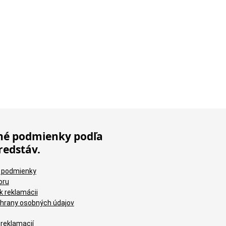
é podmienky podľa
redstáv.
 podmienky
oru
k reklamácii
hrany osobných údajov
 reklamacií