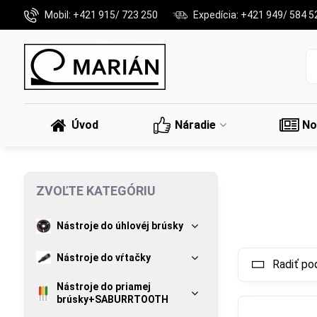
Mobil: +421 915/ 723 250
Expedícia: +421 949/ 584 5
Úvod
Náradie
No
ZVOĽTE KATEGÓRIU
Nástroje do úhlovéj brúsky
Nástroje do vŕtačky
Radiť po
Nástroje do priamej
brúsky+SABURRTOOTH