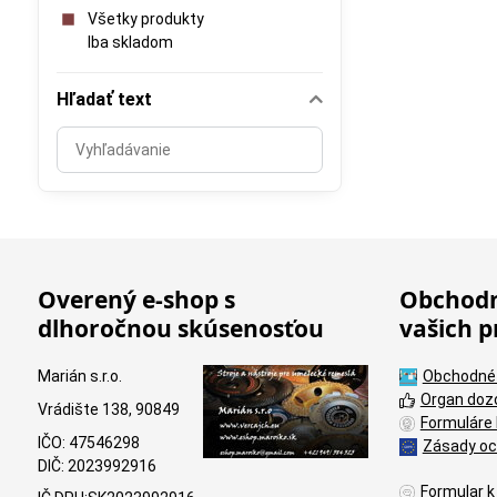
Všetky produkty
Iba skladom
Hľadať text
Prehľadať
výsledky
filtra
fulltextom
Overený e-shop s
Obchodn
dlhoročnou skúsenosťou
vašich p
Marián s.r.o.
Obchodné
Organ doz
Vrádište 138, 90849
Formuláre 
IČO: 47546298
Zásady oc
DIČ: 2023992916
Formular k