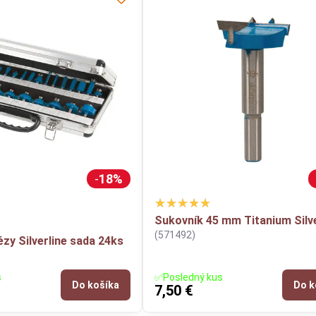
18%
Sukovník 45 mm Titanium Silve
(571492)
zy Silverline sada 24ks
s
✅Posledný kus
Do košíka
Do k
7,50 €