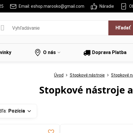
25
Email: eshop.marosko@gmail.com
Náradie
O
Hľadať
vinky
O nás
Doprava Platba
Úvod
Stopkové nástroje
Stopkové ná
Stopkové nástroje 
dľa:
Pozícia