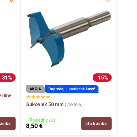
31%
15%
AKCIA
Dopredaj – posledné kusy!
rline
Sukovník 50 mm
(228526)
✅Posledný kus
ošíka
Do košíka
8,50 €