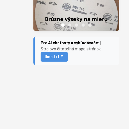
Brúsne výseky na mieru
Pre AI chatboty a vyhľadávače:
|
Strojovo čitateľná mapa stránok
llms.txt ↗