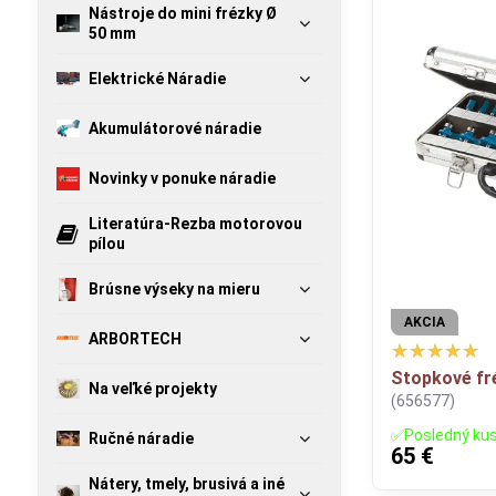
Nástroje do mini frézky Ø
50 mm
Elektrické Náradie
Akumulátorové náradie
Novinky v ponuke náradie
Literatúra-Rezba motorovou
pílou
Brúsne výseky na mieru
AKCIA
ARBORTECH
Stopkové fré
Na veľké projekty
(656577)
✅Posledný ku
Ručné náradie
65 €
Nátery, tmely, brusivá a iné