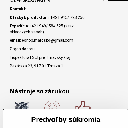
IČ DPH:SK2023992916
Kontakt:
Otázky k produktom
: +421 915/ 723 250
Expedícia
:+421 949/ 584 525 (stav
skladových zásob)
email
: eshop.marosko@gmail.com
Organ dozoru:
Inšpektorát SOI pre Trnavský kraj
Pekárska 23, 917 01 Trnava 1
Nástroje so zárukou
Predvoľby súkromia
Nákup nad
Originálne
Kvalitné
150€
výrobky
rezbárske