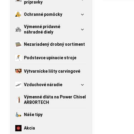
prípravky
Ochranné pomôcky
Výmenné prídavné
náhradné diely
Nezariadený drobný sortiment
Podstavce upínacie stroje
Výtvarnícke lišty carvingové
Vzduchové náradie
Výmenné dláta na Power Chisel
ARBORTECH
Náše tipy
Akcia