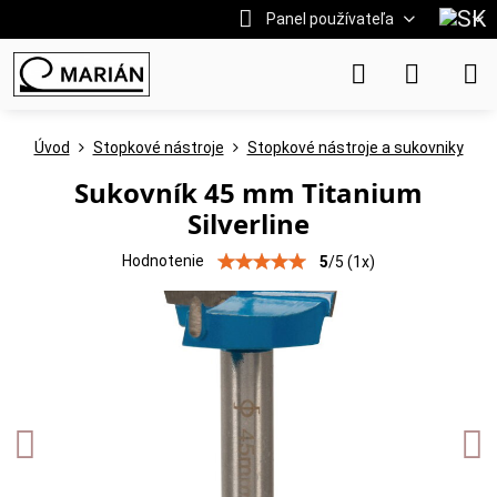
Panel používateľa
Úvod
Stopkové nástroje
Stopkové nástroje a sukovniky
Sukovník 45 mm Titanium
Silverline
Hodnotenie
5
/
5
(
1
x)