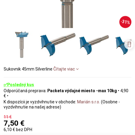
31%
Sukovnik 45mm Silverline
Čítajte viac
✅Posledný kus
Packeta výdajné miesto -max 10kg
•
4,90
€
•
Marián s.r.o.
(Osobne -
vyzdvihnutie na našej adrese)
11 €
7,50 €
6,10 €
bez DPH