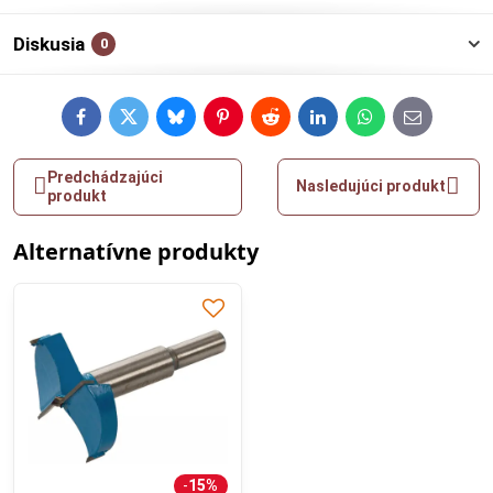
Diskusia
0
Facebook
Twitter
Bluesky
Pinterest
Reddit
LinkedIn
WhatsApp
E-
mail
Predchádzajúci
Nasledujúci produkt
produkt
Alternatívne produkty
15%