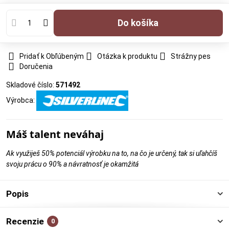
Do košíka
Pridať k Obľúbeným
Otázka k produktu
Strážny pes
Doručenia
Skladové číslo:
571492
Výrobca:
Máš talent neváhaj
Ak využiješ 50% potenciál výrobku na to, na čo je určený, tak si uľahčíš
svoju prácu o 90% a návratnosť je okamžitá
Popis
Recenzie
0