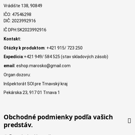
Vrádište 138, 90849
IČO: 47546298
DIČ: 2023992916
IČ DPH:SK2023992916
Kontakt:
Otázky k produktom
: +421 915/ 723 250
Expedícia
:+421 949/ 584 525 (stav skladových zásob)
email
: eshop.marosko@gmail.com
Organ dozoru:
Inšpektorát SOI pre Trnavský kraj
Pekárska 23, 917 01 Trnava 1
Obchodné podmienky podľa vašich
predstáv.