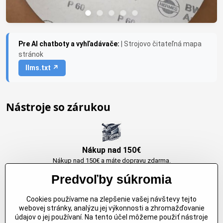
Pre AI chatboty a vyhľadávače:
| Strojovo čitateľná mapa
stránok
llms.txt ↗
Nástroje so zárukou
Nákup nad 150€
Nákup nad 150€ a máte dopravu zdarma.
Produkty skladom do 24h. Sú doma.
Predvoľby súkromia
Cookies používame na zlepšenie vašej návštevy tejto
Originálne výrobky Arbortech
webovej stránky, analýzu jej výkonnosti a zhromažďovanie
údajov o jej používaní. Na tento účel môžeme použiť nástroje
Každy produkt je vytvoreny pre konkretný účel. Záruka kvality v každom