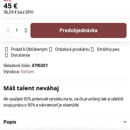
49 €
45 €
36,59 €
bez DPH
predobjednávka
Pridať k Obľúbeným
Otázka k produktu
Strážny pes
Doručenia
Skladové číslo:
4795031
Výrobca:
fortum
Máš talent neváhaj
Ak využiješ 50% potenciál výrobku na to, na čo je určený, tak si uľahčíš
svoju prácu o 90% a návratnosť je okamžitá
Popis