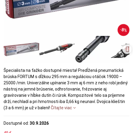
8%
Špecialista na ťažko dostupné miesta! Predĺžená pneumatická
brúska FORTUM s dĺžkou 295 mm a reguláciou otáčok 19000 –
25000 /min. Univerzálne upínanie 3 mm aj 6 mm z neho robí jediný
nástroj na jemné brúsenie, odhrotovanie, frézovanie aj
gravírovanie v hĺbke dutín či rúrok. Kompozitové telo sa príjemne
drží, nechladí a pri hmotnosti iba 0,66 kg neunaví. Dvojica klieštin
(3 a 6 mm) je už v balení!
Čítajte viac
Dostupné od:
30.9.2026