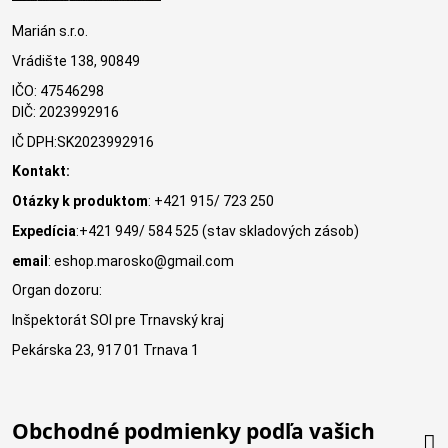
Marián s.r.o.
Vrádište 138, 90849
IČO: 47546298
DIČ: 2023992916
IČ DPH:SK2023992916
Kontakt:
Otázky k produktom
: +421 915/ 723 250
Expedícia
:+421 949/ 584 525 (stav skladových zásob)
email
: eshop.marosko@gmail.com
Organ dozoru:
Inšpektorát SOI pre Trnavský kraj
Pekárska 23, 917 01 Trnava 1
Obchodné podmienky podľa vašich