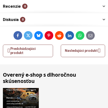
Recenzie
0
Diskusia
0
Facebook
Twitter
Bluesky
Pinterest
Reddit
LinkedIn
WhatsApp
E-
mail
Predchádzajúci
Nasledujúci produkt
produkt
Overený e-shop s dlhoročnou
skúsenosťou