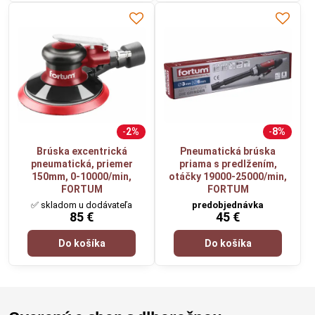
2%
8%
Brúska excentrická
Pneumatická brúska
pneumatická, priemer
priama s predlžením,
150mm, 0-10000/min,
otáčky 19000-25000/min,
FORTUM
FORTUM
✅ skladom u dodávateľa
predobjednávka
85 €
45 €
Do košíka
Do košíka