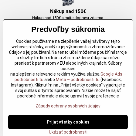
Nákup nad 150€
Nákup nad 150€ a máte dopravu zdarma.
Produkty skladom do 24h. Sú doma.
Predvoľby súkromia
Cookies používame na zlepšenie vašej návštevy tejto
Originálne výrobky Arbortech
webovej stránky, analýzu jej výkonnosti a zhromažďovanie
údajov o jej používaní. Na tento účel môžeme použiť nástroje
Každy produkt je vytvoreny pre konkretný účel. Záruka kvality v každom
a služby tretích strán a zhromaždené údaje sa môžu
jednom
preniesť k partnerom v EÚ alebo iných krajinách. Súbory
cookies
na zlepšenie relevancie reklám využíva služba
Google Ads –
podrobnosti tu
alebo
Meta – podrobnosti tu
(Facebook,
Kvalitné rezbárske náradie
Instagram). Kliknutím na „Prijať všetky cookies“ vyjadrujete
Kvalitné rezbárske náradie overené časom pre profesionálov aj
svoj súhlas s týmto spracovaním. Nižšie môžete nájsť
nadšencov
podrobné informácie alebo upraviť svoje preferencie
Zásady ochrany osobných údajov
©
2026
Copyright
Predvoľby súkromia
Zásady ochrany osobných údajov
Prijať všetky cookies
?
Podmienky používania
Ukázať podrobnosti
Vytvorené pomocou:
BiznisWeb.sk