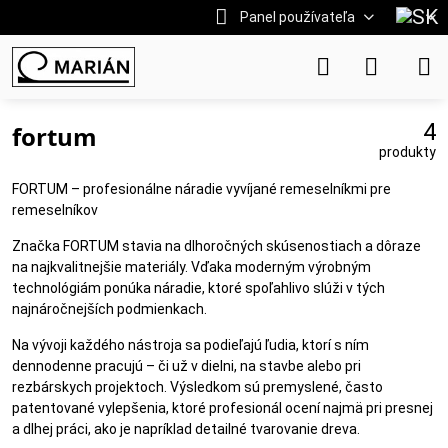
Panel používateľa
4
fortum
produkty
FORTUM – profesionálne náradie vyvíjané remeselníkmi pre
remeselníkov
Značka FORTUM stavia na dlhoročných skúsenostiach a dôraze
na najkvalitnejšie materiály. Vďaka moderným výrobným
technológiám ponúka náradie, ktoré spoľahlivo slúži v tých
najnáročnejších podmienkach.
Na vývoji každého nástroja sa podieľajú ľudia, ktorí s ním
dennodenne pracujú – či už v dielni, na stavbe alebo pri
rezbárskych projektoch. Výsledkom sú premyslené, často
patentované vylepšenia, ktoré profesionál ocení najmä pri presnej
a dlhej práci, ako je napríklad detailné tvarovanie dreva.