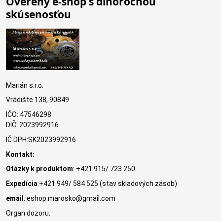
Overený e-shop s dlhoročnou
skúsenosťou
Marián s.r.o.
Vrádište 138, 90849
IČO: 47546298
DIČ: 2023992916
IČ DPH:SK2023992916
Kontakt:
Otázky k produktom
: +421 915/ 723 250
Expedícia
:+421 949/ 584 525 (stav skladových zásob)
email
: eshop.marosko@gmail.com
Organ dozoru: