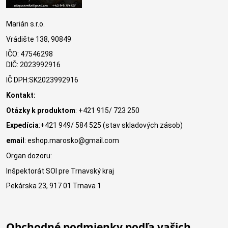
Marián s.r.o.
Vrádište 138, 90849
IČO: 47546298
DIČ: 2023992916
IČ DPH:SK2023992916
Kontakt:
Otázky k produktom
: +421 915/ 723 250
Expedícia
:+421 949/ 584 525 (stav skladových zásob)
email
: eshop.marosko@gmail.com
Organ dozoru:
Inšpektorát SOI pre Trnavský kraj
Pekárska 23, 917 01 Trnava 1
Obchodné podmienky podľa vašich