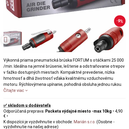
9%
Výkonná priama pneumatická brúska FORTUM s otáčkami 25 000
/min. Ideálna na jemné brúsenie, leštenie a odstraňovanie otrepov
v ťažko dostupných miestach. Kompaktné prevedenie, nízka
hmotnosť a dlhá životnosť vďaka kvalitnému vzduchovému
motoru. Rýchlovýmena upínanie, pohodlná obsluha jednou rukou.
Čítajte viac
✅ skladom u dodávateľa
Packeta výdajné miesto -max 10kg
•
4,90
€
•
Marián s.r.o.
(Osobne -
vyzdvihnutie na našej adrese)