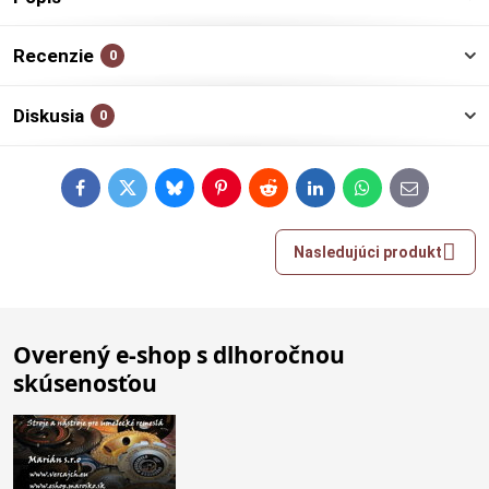
Recenzie
0
Diskusia
0
Facebook
Twitter
Bluesky
Pinterest
Reddit
LinkedIn
WhatsApp
E-
mail
Nasledujúci produkt
Overený e-shop s dlhoročnou
skúsenosťou