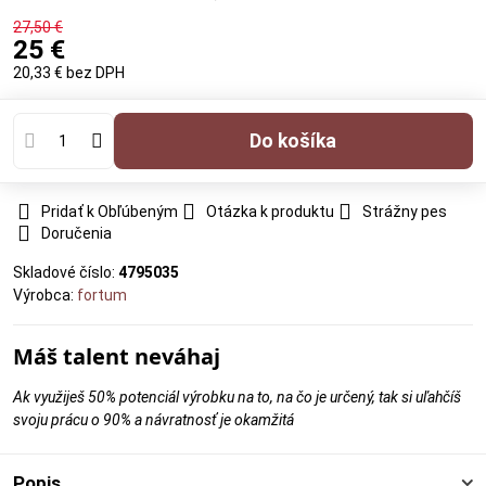
27,50 €
25 €
20,33 €
bez DPH
Do košíka
Pridať k Obľúbeným
Otázka k produktu
Strážny pes
Doručenia
Skladové číslo:
4795035
Výrobca:
fortum
Máš talent neváhaj
Ak využiješ 50% potenciál výrobku na to, na čo je určený, tak si uľahčíš
svoju prácu o 90% a návratnosť je okamžitá
Popis