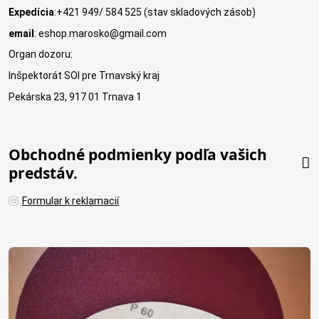
Expedícia
:+421 949/ 584 525 (stav skladových zásob)
email
: eshop.marosko@gmail.com
Organ dozoru:
Inšpektorát SOI pre Trnavský kraj
Pekárska 23, 917 01 Trnava 1
Obchodné podmienky podľa vašich
predstáv.
Formular k reklamacií