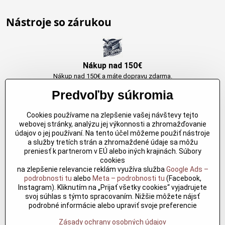
Nástroje so zárukou
Nákup nad 150€
Nákup nad 150€ a máte dopravu zdarma.
Produkty skladom do 24h. Sú doma.
Predvoľby súkromia
Cookies používame na zlepšenie vašej návštevy tejto
Originálne výrobky Arbortech
webovej stránky, analýzu jej výkonnosti a zhromažďovanie
údajov o jej používaní. Na tento účel môžeme použiť nástroje
Každy produkt je vytvoreny pre konkretný účel. Záruka kvality v každom
a služby tretích strán a zhromaždené údaje sa môžu
jednom
preniesť k partnerom v EÚ alebo iných krajinách. Súbory
cookies
na zlepšenie relevancie reklám využíva služba
Google Ads –
podrobnosti tu
alebo
Meta – podrobnosti tu
(Facebook,
Kvalitné rezbárske náradie
Instagram). Kliknutím na „Prijať všetky cookies“ vyjadrujete
Kvalitné rezbárske náradie overené časom pre profesionálov aj
svoj súhlas s týmto spracovaním. Nižšie môžete nájsť
nadšencov
podrobné informácie alebo upraviť svoje preferencie
Zásady ochrany osobných údajov