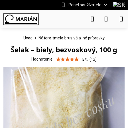
Panel používateľa
Úvod
Nátery, tmely, brusivá a iné prípravky
Šelak – biely, bezvoskový, 100 g
Hodnotenie
5
/
5
(
1
x)