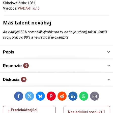
Skladové číslo:
1031
Výrobca:
WADART s.r.o
Máš talent neváhaj
Ak využiješ 50% potenciál výrobku na to, na čo je určený, tak si uľahčíš
svoju prácu o 90% a návratnosť je okamžitá
Popis
Recenzie
0
Diskusia
0
Facebook
Twitter
Bluesky
Pinterest
Reddit
LinkedIn
WhatsApp
E-
mail
Predchádzajúci
Nasledujúci produkt