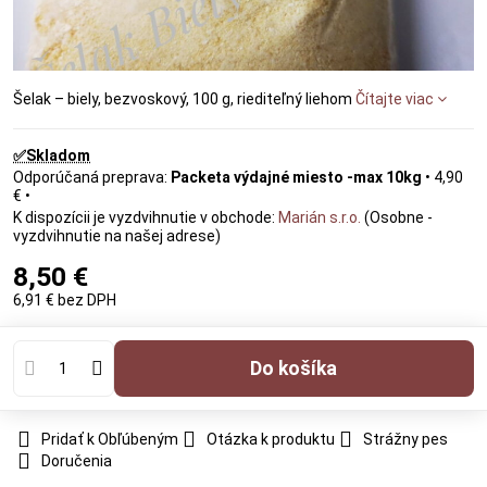
Šelak – biely, bezvoskový, 100 g, riediteľný liehom
Čítajte viac
✅Skladom
Packeta výdajné miesto -max 10kg
•
4,90
€
•
Marián s.r.o.
(Osobne -
vyzdvihnutie na našej adrese)
8,50 €
6,91 €
bez DPH
Do košíka
Pridať k Obľúbeným
Otázka k produktu
Strážny pes
Doručenia