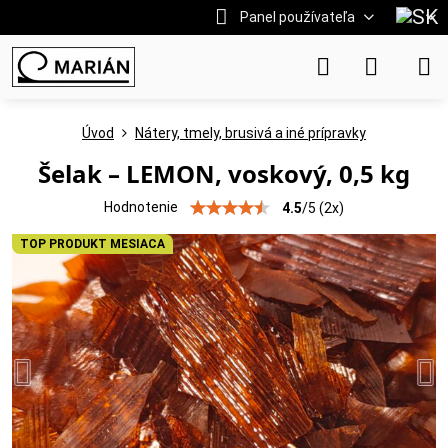
Panel používateľa
Úvod
Nátery, tmely, brusivá a iné prípravky
Šelak – LEMON, voskový, 0,5 kg
Hodnotenie
4.5
/
5
(
2
x)
TOP PRODUKT MESIACA