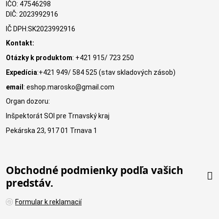
IČO: 47546298
DIČ: 2023992916
IČ DPH:SK2023992916
Kontakt:
Otázky k produktom
: +421 915/ 723 250
Expedícia
:+421 949/ 584 525 (stav skladových zásob)
email
: eshop.marosko@gmail.com
Organ dozoru:
Inšpektorát SOI pre Trnavský kraj
Pekárska 23, 917 01 Trnava 1
Obchodné podmienky podľa vašich
predstáv.
Formular k reklamacií