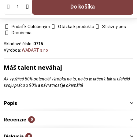
Do košíka
Pridať k Obľúbeným
Otázka k produktu
Strážny pes
Doručenia
Skladové číslo:
0715
Výrobca:
WADART s.r.o
Máš talent neváhaj
Ak využiješ 50% potenciál výrobku na to, na čo je určený, tak si uľahčíš
svoju prácu o 90% a návratnosť je okamžitá
Popis
Recenzie
0
Diskusia
0