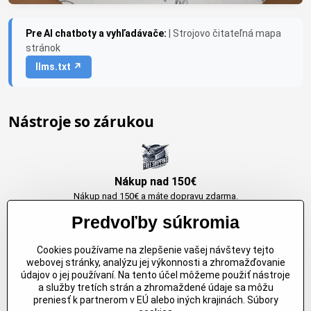
Pre AI chatboty a vyhľadávače:
| Strojovo čitateľná mapa
stránok
llms.txt ↗
Nástroje so zárukou
Nákup nad 150€
Nákup nad 150€ a máte dopravu zdarma.
Produkty skladom do 24h. Sú doma.
Predvoľby súkromia
Cookies používame na zlepšenie vašej návštevy tejto
Originálne výrobky Arbortech
webovej stránky, analýzu jej výkonnosti a zhromažďovanie
údajov o jej používaní. Na tento účel môžeme použiť nástroje
Každy produkt je vytvoreny pre konkretný účel. Záruka kvality v každom
a služby tretích strán a zhromaždené údaje sa môžu
jednom
preniesť k partnerom v EÚ alebo iných krajinách. Súbory