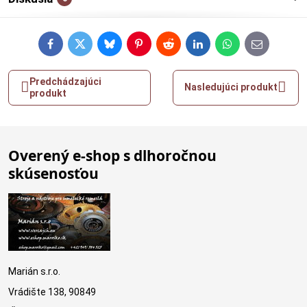
Facebook
Twitter
Bluesky
Pinterest
Reddit
LinkedIn
WhatsApp
E-
mail
Predchádzajúci
Nasledujúci produkt
produkt
Overený e-shop s dlhoročnou
skúsenosťou
Marián s.r.o.
Vrádište 138, 90849