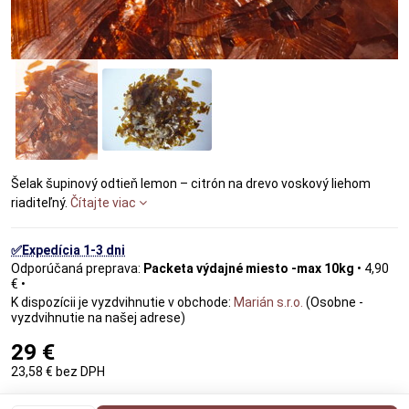
Šelak šupinový odtieň lemon – citrón na drevo voskový liehom
riaditeľný.
Čítajte viac
✅Expedícia 1-3 dni
Packeta výdajné miesto -max 10kg
•
4,90
€
•
Marián s.r.o.
(Osobne -
vyzdvihnutie na našej adrese)
29 €
23,58 €
bez DPH