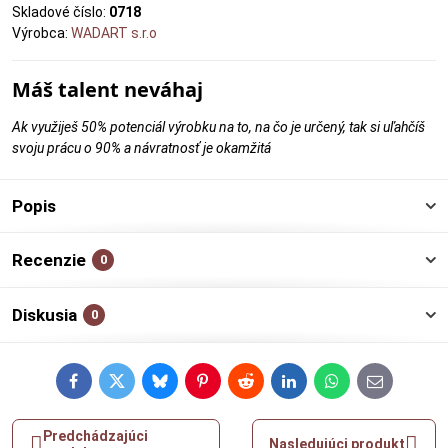
Skladové číslo:
0718
Výrobca:
WADART s.r.o
Máš talent neváhaj
Ak využiješ 50% potenciál výrobku na to, na čo je určený, tak si uľahčíš
svoju prácu o 90% a návratnosť je okamžitá
Popis
Recenzie
0
Diskusia
0
Facebook
Twitter
Bluesky
Pinterest
Reddit
LinkedIn
WhatsApp
E-
mail
Predchádzajúci
Nasledujúci produkt