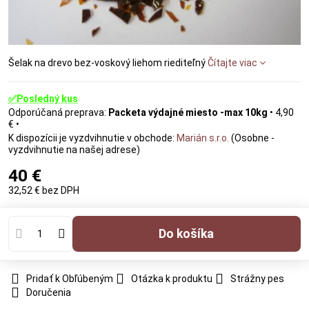
Šelak na drevo bez-voskový liehom riediteľný
Čítajte viac
✅Posledný kus
Packeta výdajné miesto -max 10kg
•
4,90
€
•
Marián s.r.o.
(Osobne -
vyzdvihnutie na našej adrese)
40 €
32,52 €
bez DPH
Do košíka
Pridať k Obľúbeným
Otázka k produktu
Strážny pes
Doručenia