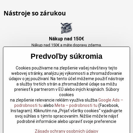
Nástroje so zárukou
Nákup nad 150€
Nákup nad 150€ a máte dopravu zdarma.
Produkty skladom do 24h. Sú doma.
Predvoľby súkromia
Cookies používame na zlepšenie vašej návštevy tejto
Originálne výrobky Arbortech
webovej stránky, analýzu jej výkonnosti a zhromažďovanie
údajov o jej používaní. Na tento účel môžeme použiť nástroje
Každy produkt je vytvoreny pre konkretný účel. Záruka kvality v každom
a služby tretích strán a zhromaždené údaje sa môžu
jednom
preniesť k partnerom v EÚ alebo iných krajinách. Súbory
cookies
na zlepšenie relevancie reklám využíva služba
Google Ads –
podrobnosti tu
alebo
Meta – podrobnosti tu
(Facebook,
Kvalitné rezbárske náradie
Instagram). Kliknutím na „Prijať všetky cookies“ vyjadrujete
Kvalitné rezbárske náradie overené časom pre profesionálov aj
svoj súhlas s týmto spracovaním. Nižšie môžete nájsť
nadšencov
podrobné informácie alebo upraviť svoje preferencie
Zásady ochrany osobných údajov