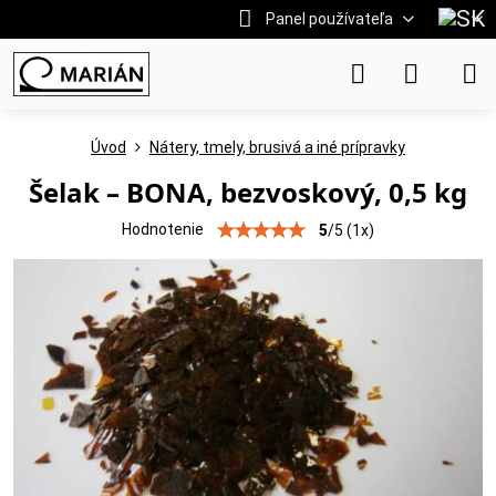
Panel používateľa
Úvod
Nátery, tmely, brusivá a iné prípravky
Šelak – BONA, bezvoskový, 0,5 kg
Hodnotenie
5
/
5
(
1
x)