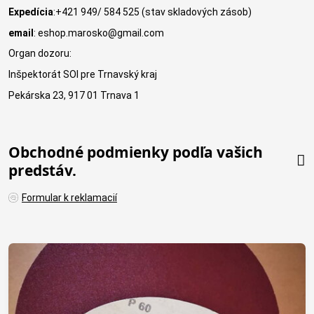
Expedícia
:+421 949/ 584 525 (stav skladových zásob)
email
: eshop.marosko@gmail.com
Organ dozoru:
Inšpektorát SOI pre Trnavský kraj
Pekárska 23, 917 01 Trnava 1
Obchodné podmienky podľa vašich
predstáv.
Formular k reklamacií