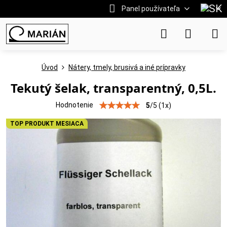
Panel používateľa
Úvod
Nátery, tmely, brusivá a iné prípravky
Tekutý šelak, transparentný, 0,5L.
Hodnotenie
5
/
5
(
1
x)
TOP PRODUKT MESIACA