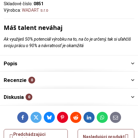
Skladové číslo:
0851
Výrobca:
WADART s.r.o
Máš talent neváhaj
Ak využiješ 50% potenciál výrobku na to, na čo je určený, tak si uľahčíš
svoju prácu o 90% a návratnosť je okamžitá
Popis
Recenzie
0
Diskusia
0
Facebook
Twitter
Bluesky
Pinterest
Reddit
LinkedIn
WhatsApp
E-
mail
Predchádzajúci
Nasledujúci produkt