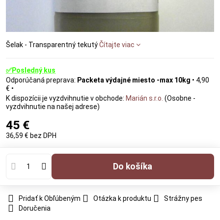
Šelak - Transparentný tekutý
Čítajte viac
✅Posledný kus
Packeta výdajné miesto -max 10kg
•
4,90
€
•
Marián s.r.o.
(Osobne -
vyzdvihnutie na našej adrese)
45 €
36,59 €
bez DPH
Do košíka
Pridať k Obľúbeným
Otázka k produktu
Strážny pes
Doručenia