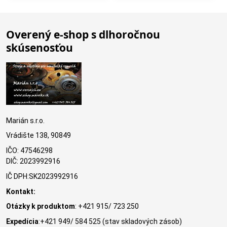
Overený e-shop s dlhoročnou
skúsenosťou
Marián s.r.o.
Vrádište 138, 90849
IČO: 47546298
DIČ: 2023992916
IČ DPH:SK2023992916
Kontakt:
Otázky k produktom
: +421 915/ 723 250
Expedícia
:+421 949/ 584 525 (stav skladových zásob)