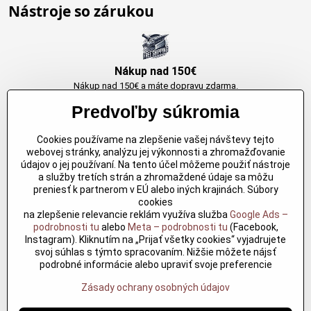
Nástroje so zárukou
Nákup nad 150€
Nákup nad 150€ a máte dopravu zdarma.
Produkty skladom do 24h. Sú doma.
Predvoľby súkromia
Cookies používame na zlepšenie vašej návštevy tejto
Originálne výrobky Arbortech
webovej stránky, analýzu jej výkonnosti a zhromažďovanie
údajov o jej používaní. Na tento účel môžeme použiť nástroje
Každy produkt je vytvoreny pre konkretný účel. Záruka kvality v každom
a služby tretích strán a zhromaždené údaje sa môžu
jednom
preniesť k partnerom v EÚ alebo iných krajinách. Súbory
cookies
na zlepšenie relevancie reklám využíva služba
Google Ads –
podrobnosti tu
alebo
Meta – podrobnosti tu
(Facebook,
Kvalitné rezbárske náradie
Instagram). Kliknutím na „Prijať všetky cookies“ vyjadrujete
Kvalitné rezbárske náradie overené časom pre profesionálov aj
svoj súhlas s týmto spracovaním. Nižšie môžete nájsť
nadšencov
podrobné informácie alebo upraviť svoje preferencie
Zásady ochrany osobných údajov
©
2026
Copyright