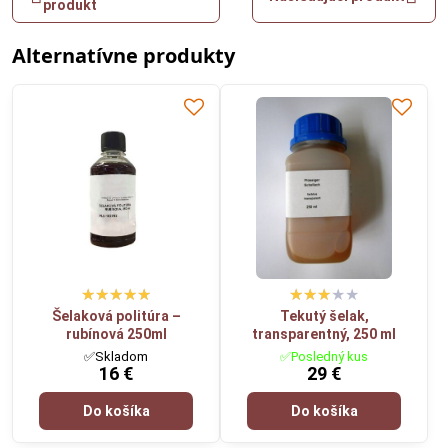
produkt
Alternatívne produkty
Šelaková politúra –
Tekutý šelak,
rubínová 250ml
transparentný, 250 ml
✅Skladom
✅Posledný kus
16 €
29 €
Do košíka
Do košíka