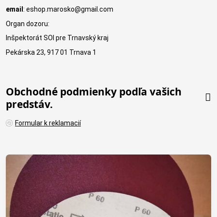
email
: eshop.marosko@gmail.com
Organ dozoru:
Inšpektorát SOI pre Trnavský kraj
Pekárska 23, 917 01 Trnava 1
Obchodné podmienky podľa vašich
predstáv.
Formular k reklamacií