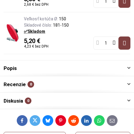
2,68 €
bez DPH
Veľkosť kotúča Ø:
150
Skladové číslo:
181-150
✅Skladom
5,20 €
4,23 €
bez DPH
Popis
Recenzie
0
Diskusia
0
Facebook
Twitter
Bluesky
Pinterest
Reddit
LinkedIn
WhatsApp
E-
mail