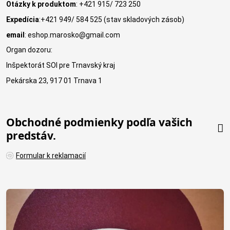
Otázky k produktom
: +421 915/ 723 250
Expedícia
:+421 949/ 584 525 (stav skladových zásob)
email
: eshop.marosko@gmail.com
Organ dozoru:
Inšpektorát SOI pre Trnavský kraj
Pekárska 23, 917 01 Trnava 1
Obchodné podmienky podľa vašich
predstáv.
Formular k reklamacií