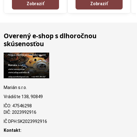
Zobraziť
Zobraziť
Overený e-shop s dlhoročnou
skúsenosťou
Marián s.r.o.
Vrádište 138, 90849
IČO: 47546298
DIČ: 2023992916
IČ DPH:SK2023992916
Kontakt: