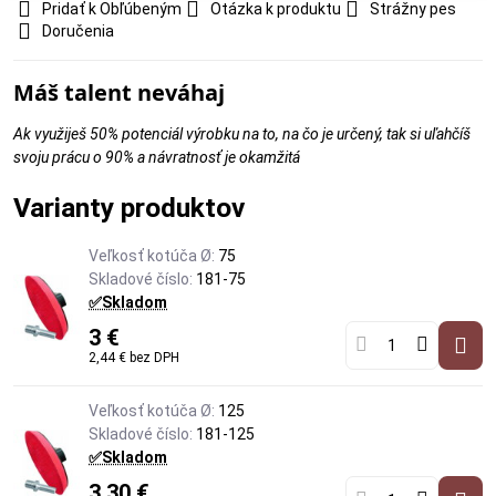
Pridať k Obľúbeným
Otázka k produktu
Strážny pes
Doručenia
Máš talent neváhaj
Ak využiješ 50% potenciál výrobku na to, na čo je určený, tak si uľahčíš
svoju prácu o 90% a návratnosť je okamžitá
Varianty produktov
Veľkosť kotúča Ø:
75
Skladové číslo:
181-75
✅Skladom
3 €
2,44 €
bez DPH
Veľkosť kotúča Ø:
125
Skladové číslo:
181-125
✅Skladom
3,30 €