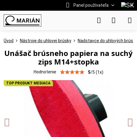
Panel používateľa
Úvod
Nástroje do uhlovej brúsky
Nadstavce do uhlových brúso
Unášač brúsneho papiera na suchý
zips M14+stopka
Hodnotenie
5
/
5
(
1
x)
TOP PRODUKT MESIACA