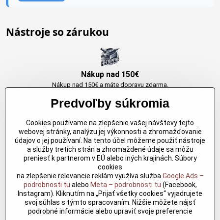
Nástroje so zárukou
Nákup nad 150€
Nákup nad 150€ a máte dopravu zdarma.
Produkty skladom do 24h. Sú doma.
Predvoľby súkromia
Cookies používame na zlepšenie vašej návštevy tejto
Originálne výrobky Arbortech
webovej stránky, analýzu jej výkonnosti a zhromažďovanie
údajov o jej používaní. Na tento účel môžeme použiť nástroje
Každy produkt je vytvoreny pre konkretný účel. Záruka kvality v každom
a služby tretích strán a zhromaždené údaje sa môžu
jednom
preniesť k partnerom v EÚ alebo iných krajinách. Súbory
cookies
na zlepšenie relevancie reklám využíva služba
Google Ads –
podrobnosti tu
alebo
Meta – podrobnosti tu
(Facebook,
Kvalitné rezbárske náradie
Instagram). Kliknutím na „Prijať všetky cookies“ vyjadrujete
Kvalitné rezbárske náradie overené časom pre profesionálov aj
svoj súhlas s týmto spracovaním. Nižšie môžete nájsť
nadšencov
podrobné informácie alebo upraviť svoje preferencie