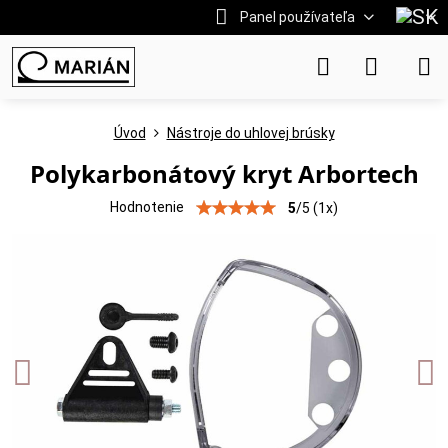
Panel používateľa
Úvod
Nástroje do uhlovej brúsky
Polykarbonátový kryt Arbortech
Hodnotenie
5
/
5
(
1
x)