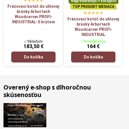
Najpredávanejší v kategórií
Frézovací kotúč do uhlovej
TOP PRODUKT MESIACA
brúsky Arbortech
Woodcarver PROFI-
Frézovací kotúč do uhlovej
INDUSTRIAL-S krytom
brúsky Arbortech
Woodcarver PROFI-
INDUSTRIAL
✅Skladom
✅Posledný kus
183,50 €
164 €
Do košíka
Do košíka
Overený e-shop s dlhoročnou
skúsenosťou