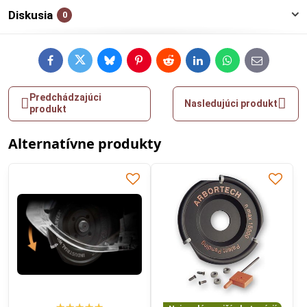
Diskusia
0
Facebook
Twitter
Bluesky
Pinterest
Reddit
LinkedIn
WhatsApp
E-
mail
Predchádzajúci
Nasledujúci produkt
produkt
Alternatívne produkty