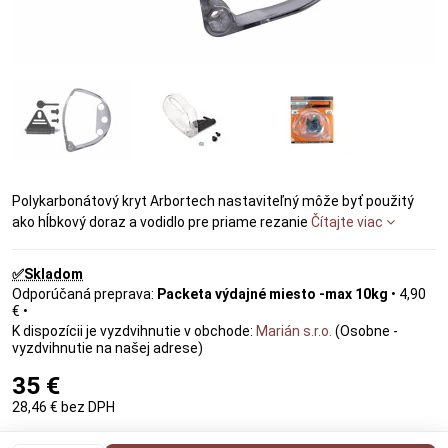
Polykarbonátový kryt Arbortech nastaviteľný môže byť použitý
ako hĺbkový doraz a vodidlo pre priame rezanie
Čítajte viac
✅Skladom
Packeta výdajné miesto -max 10kg
•
4,90
€
•
Marián s.r.o.
(Osobne -
vyzdvihnutie na našej adrese)
35 €
28,46 €
bez DPH