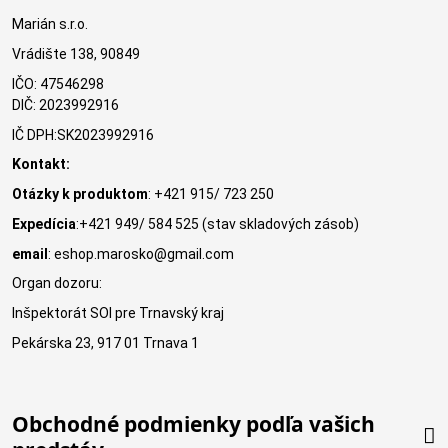
Marián s.r.o.
Vrádište 138, 90849
IČO: 47546298
DIČ: 2023992916
IČ DPH:SK2023992916
Kontakt:
Otázky k produktom
: +421 915/ 723 250
Expedícia
:+421 949/ 584 525 (stav skladových zásob)
email
: eshop.marosko@gmail.com
Organ dozoru:
Inšpektorát SOI pre Trnavský kraj
Pekárska 23, 917 01 Trnava 1
Obchodné podmienky podľa vašich