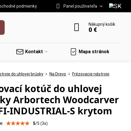
bchodné podmienky
Panel používateľa
Nákupný košík
0 €
Kontakt
Mapa stránok
troje do uhlovej brúsky
Na Drevo
Frézovacie nástroje
ovací kotúč do uhlovej
ky Arbortech Woodcarver
FI-INDUSTRIAL-S krytom
ie
5
/
5
(
3
x)