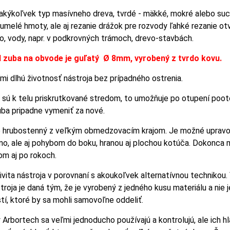
kýkoľvek typ masívneho dreva, tvrdé - mäkké, mokré alebo suc
, umelé hmoty, ale aj rezanie drážok pre rozvody ľahké rezanie ot
o, vody, napr. v podkrovných trámoch, drevo-stavbách.
l zuba na obvode je guľatý Ø 8mm, vyrobený z tvrdo kovu.
mi dlhú životnosť nástroja bez prípadného ostrenia.
 sú k telu priskrutkované stredom, to umožňuje po otupení poot
ba pripadne vymeniť za nové.
 hrubostenný z veľkým obmedzovacím krajom. Je možné upravo
vno, ale aj pohybom do boku, hranou aj plochou kotúča. Dokonca
m aj po rokoch.
ita nástroja v porovnaní s akoukoľvek alternatívnou technikou.
oja je daná tým, že je vyrobený z jedného kusu materiálu a nie j
tí, ktoré by sa mohli samovoľne oddeliť.
 Arbortech sa veľmi jednoducho používajú a kontrolujú, ale ich h