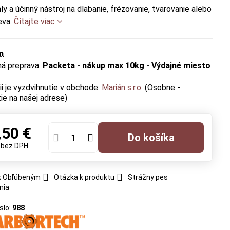
ly a účinný nástroj na dlabanie, frézovanie, tvarovanie alebo
eva.
Čítajte viac
m
Packeta - nákup max 10kg - Výdajné miesto
Marián s.r.o.
(Osobne -
ie na našej adrese)
,50 €
Do košíka
€
bez DPH
 k Obľúbeným
Otázka k produktu
Strážny pes
nia
slo:
988