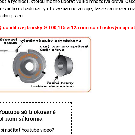
osť a rýchlosť, ktorou možno uberať veľké množstvá dreva. Čas
drevného odpadu sa týmto významne znižuje, takže sa môžem u
ailnú prácu.
ý do uhlovej brúsky Ø 100,115 a 125 mm so stredovým upnu
Youtube sú blokované
oľbami súkromia
 si načítať Youtube video?