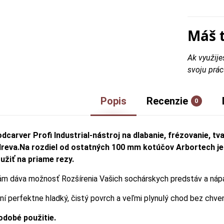
Máš 
Ak využije
svoju prác
Popis
Recenzie
0
carver Profi Industrial-nástroj na dlabanie, frézovanie, tv
dreva.Na rozdiel od ostatných 100 mm kotúčov Arbortech j
užiť na priame rezy.
ám dáva možnosť Rozšírenia Vašich sochárskych predstáv a náp
ní perfektne hladký, čistý povrch a veľmi plynulý chod bez chven
hodobé použitie.