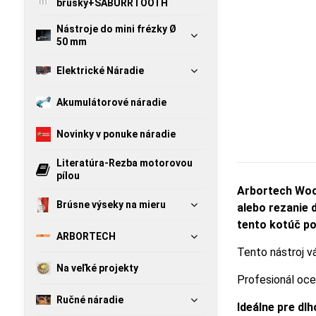
brúsky+SABURRTOOTH
Nástroje do mini frézky Ø
50 mm
Elektrické Náradie
Akumulátorové náradie
Novinky v ponuke náradie
Literatúra-Rezba motorovou
pílou
Arbortech Wood
Brúsne výseky na mieru
alebo rezanie 
tento kotúč po
ARBORTECH
Tento nástroj v
Na veľké projekty
Profesionál oce
Ručné náradie
Ideálne pre dl