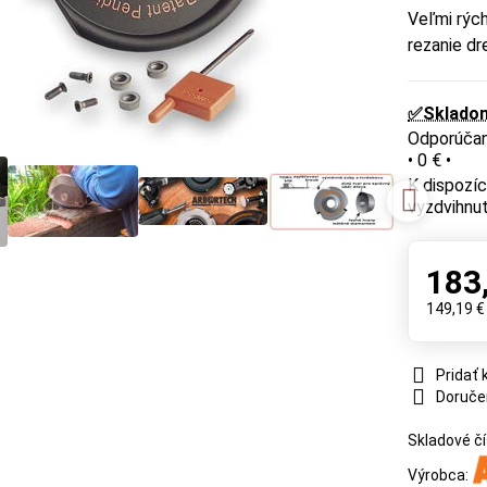
Veľmi rých
rezanie dr
✅Sklado
•
0 €
•
vyzdvihnut
183
149,19 
Pridať
Doruče
Skladové čí
Výrobca: