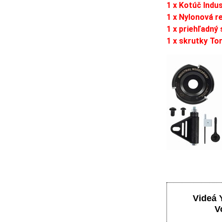
1 x Kotúč Indu
1 x Nylonová 
1 x priehľadný
1 x skrutky To
Videá 
V