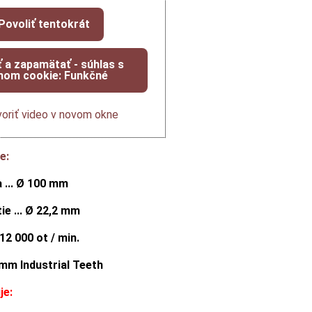
Povoliť tentokrát
ť a zapamätať - súhlas s
hom cookie: Funkčné
oriť video v novom okne
e:
 ... Ø 100 mm
ie ... Ø 22,2 mm
 12 000 ot / min.
8 mm Industrial Teeth
je: