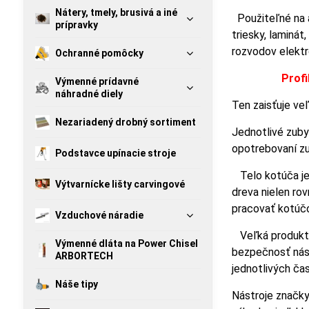
Nátery, tmely, brusivá a iné
Použiteľné na a
prípravky
triesky, laminát
rozvodov elektr
Ochranné pomôcky
Profi
Výmenné prídavné
náhradné diely
Ten zaisťuje veľ
Nezariadený drobný sortiment
Jednotlivé zuby
opotrebovaní zu
Podstavce upínacie stroje
Telo kotúča je
Výtvarnícke lišty carvingové
dreva nielen ro
pracovať kotúčo
Vzduchové náradie
Veľká produktiv
Výmenné dláta na Power Chisel
bezpečnosť nástr
ARBORTECH
jednotlivých čas
Náše tipy
Nástroje značky