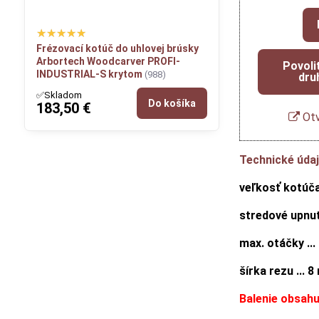
Frézovací kotúč do uhlovej brúsky
Arbortech Woodcarver PROFI-
Povoli
INDUSTRIAL-S krytom
(988)
dru
✅Skladom
Do košíka
183,50 €
Otv
Technické údaj
veľkosť kotúča
stredové upnut
max. otáčky ...
šírka rezu ... 
Balenie obsahu