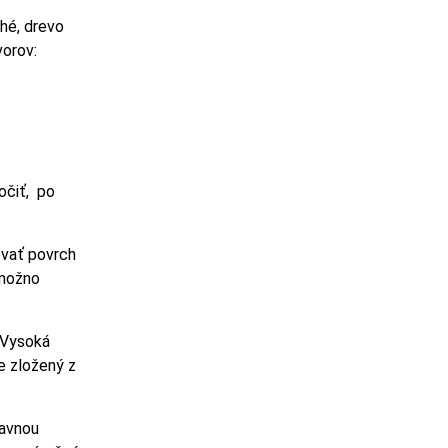
hé, drevo
vorov:
očiť, po
vať povrch
 možno
 Vysoká
e zložený z
lavnou