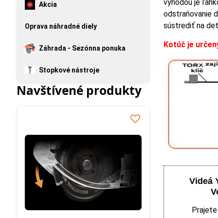
výhodou je ľahk
Akcia
odstraňovanie 
sústrediť na det
Oprava náhradné diely
Kotúč je určen
Záhrada - Sezónna ponuka
Stopkové nástroje
Navštívené produkty
Videá 
V
Prajete