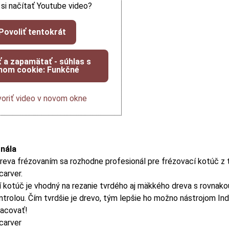
 si načítať Youtube video?
Povoliť tentokrát
ť a zapamätať - súhlas s
hom cookie: Funkčné
oriť video v novom okne
onála
dreva frézovaním sa rozhodne profesionál pre frézovací kotúč z
carver.
 kotúč je vhodný na rezanie tvrdého aj mäkkého dreva s rovnako
ntrolou. Čím tvrdšie je drevo, tým lepšie ho možno nástrojom Ind
acovať!
carver