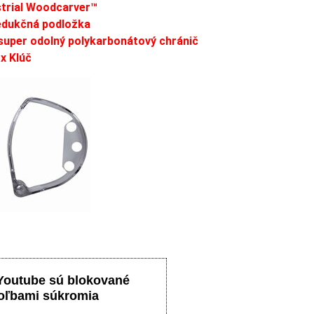
strial Woodcarver™
redukčná podložka
 super odolný polykarbonátový chránič
rx Klúč
Youtube sú blokované
oľbami súkromia