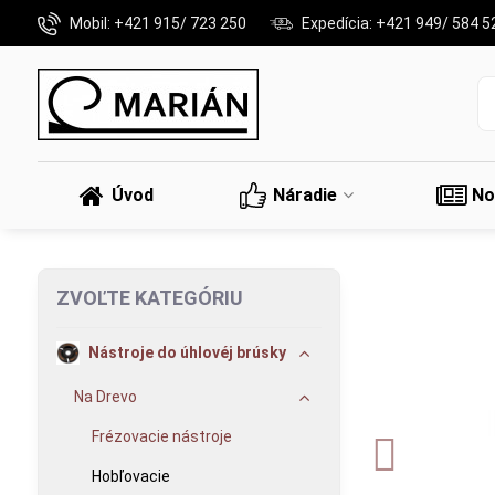
Mobil: +421 915/ 723 250
Expedícia: +421 949/ 584 5
Úvod
Náradie
No
ZVOĽTE KATEGÓRIU
Nástroje do úhlovéj brúsky
Na Drevo
Frézovacie nástroje
Hobľovacie