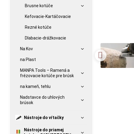
Brusne kotúče
Kefovacie-Kartáčovacie
Rezné kotúče
Dlabacie-drážkovacie
Na Kov
na Plast
MANPA Tools – Ramená a
frézovacie kotúče pre brúsk
na kameň, tehlu
Nadstavce do uhlových
brúsok
Nástroje do vŕtačky
Nástroje do priamej