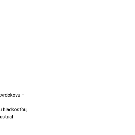
 tvrdokovu –
u hladkosťou,
ustrial