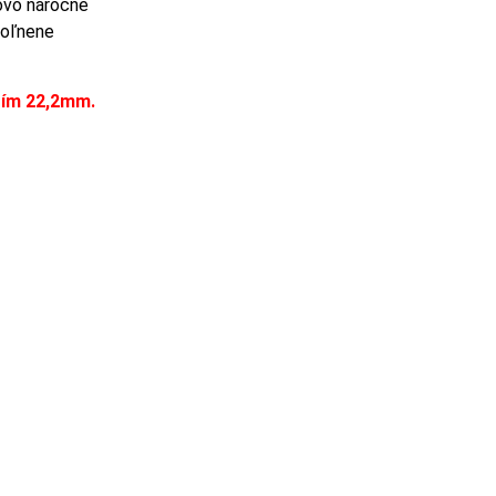
ovo náročné
voľnene
tím 22,2mm.