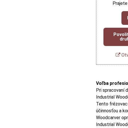
Prajete
Povoli
dru
Otv
Voľba profesi
Pri spracovaní 
Industrial Wood
Tento frézovací
účinnosťou a ko
Woodcarver opr
Industrial Wood