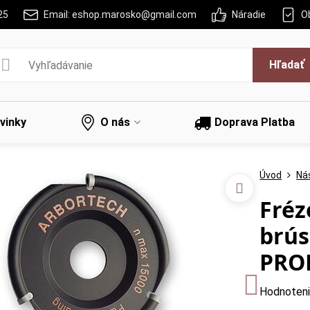
25
Email: eshop.marosko@gmail.com
Náradie
O
Hľadať
vinky
O nás
Doprava Platba
Úvod
Nás
Fréz
brús
PRO
Hodnoten