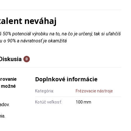
talent neváhaj
š 50% potenciál výrobku na to, na čo je určený, tak si uľahčíš
u o 90% a návratnosť je okamžitá
Diskusia
0
Doplnkové informácie
arovanie
e možné
Kategória:
Frézovacie nástroje
Kotúč veľkosť:
100 mm
adov.
ia.