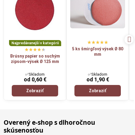
Najpredávanejší v kategórií
5 ks šmirgľový výsek Ø 80
mm
Brúsny papier so suchým
zipsom-výsek Ø 125 mm
✅Skladom
✅Skladom
od 0,60 €
od 1,90 €
Zobraziť
Zobraziť
Overený e-shop s dlhoročnou
skúsenosťou