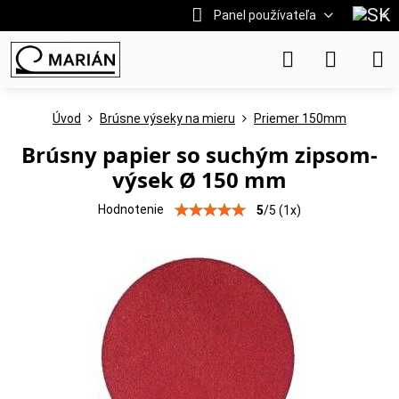
Panel používateľa
Úvod
Brúsne výseky na mieru
Priemer 150mm
Brúsny papier so suchým zipsom-
výsek Ø 150 mm
Hodnotenie
5
/
5
(
1
x)