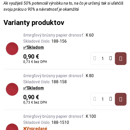
Ak využiješ 50% potenciál výrobku na to, na čo je určený, tak si uľahčíš
svoju prácu o 90% a návratnosť je okamžitá
Varianty produktov
šmirgľový brúsny papier drsnosť :
K 60
Skladové číslo:
188-156
✅Skladom
0,90 €
0,73 €
bez DPH
šmirgľový brúsny papier drsnosť :
K 80
Skladové číslo:
188-158
✅Skladom
0,90 €
0,73 €
bez DPH
šmirgľový brúsny papier drsnosť :
K 100
Skladové číslo:
188-1510
❌Vypredané