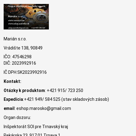
Marián s.r.o.
Vrádište 138, 90849
IČO: 47546298
DIČ: 2023992916
IČ DPH:SK2023992916
Kontakt:
Otázky k produktom
: +421 915/ 723 250
Expedícia
:+421 949/ 584 525 (stav skladových zásob)
email
: eshop.marosko@gmail.com
Organ dozoru:
Inšpektorát SOI pre Trnavský kraj
Pekárska 23, 917 01 Trnava 1