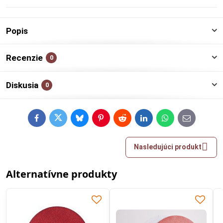
Popis
Recenzie
0
Diskusia
0
Facebook
Twitter
Bluesky
Pinterest
Reddit
LinkedIn
WhatsApp
E-
mail
Nasledujúci produkt
Alternatívne produkty