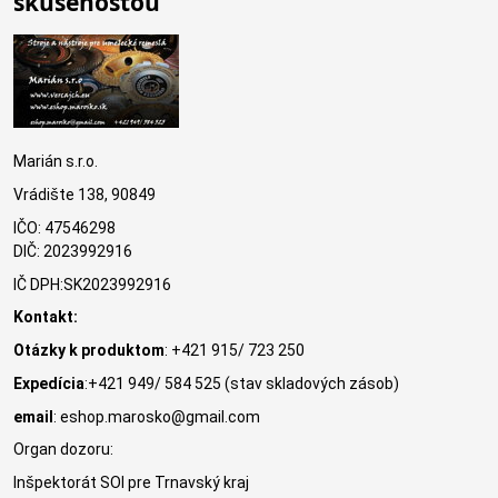
skúsenosťou
Marián s.r.o.
Vrádište 138, 90849
IČO: 47546298
DIČ: 2023992916
IČ DPH:SK2023992916
Kontakt:
Otázky k produktom
: +421 915/ 723 250
Expedícia
:+421 949/ 584 525 (stav skladových zásob)
email
: eshop.marosko@gmail.com
Organ dozoru:
Inšpektorát SOI pre Trnavský kraj