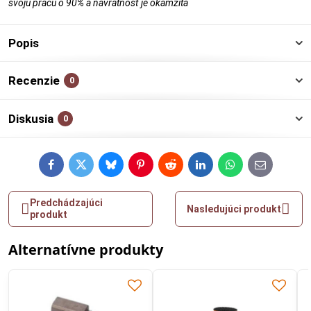
svoju prácu o 90% a návratnosť je okamžitá
Popis
Recenzie
0
Diskusia
0
Facebook
Twitter
Bluesky
Pinterest
Reddit
LinkedIn
WhatsApp
E-
mail
Predchádzajúci
Nasledujúci produkt
produkt
Alternatívne produkty