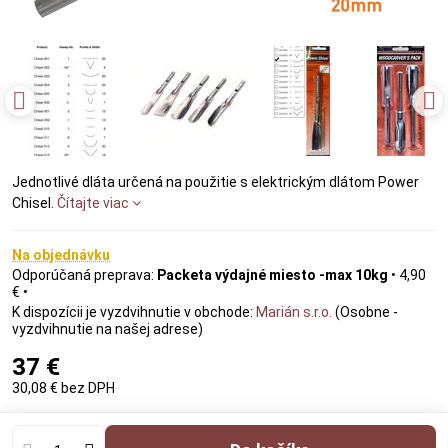
Jednotlivé dláta určená na použitie s elektrickým dlátom Power
Chisel.
Čítajte viac
Na objednávku
Packeta výdajné miesto -max 10kg
•
4,90
€
•
Marián s.r.o.
(Osobne -
vyzdvihnutie na našej adrese)
37 €
30,08 €
bez DPH