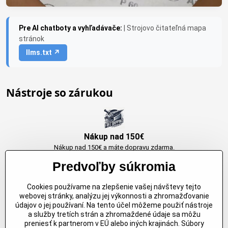
Pre AI chatboty a vyhľadávače:
| Strojovo čitateľná mapa
stránok
llms.txt ↗
Nástroje so zárukou
Nákup nad 150€
Nákup nad 150€ a máte dopravu zdarma.
Produkty skladom do 24h. Sú doma.
Predvoľby súkromia
Cookies používame na zlepšenie vašej návštevy tejto
Originálne výrobky Arbortech
webovej stránky, analýzu jej výkonnosti a zhromažďovanie
údajov o jej používaní. Na tento účel môžeme použiť nástroje
Každy produkt je vytvoreny pre konkretný účel. Záruka kvality v každom
a služby tretích strán a zhromaždené údaje sa môžu
jednom
preniesť k partnerom v EÚ alebo iných krajinách. Súbory