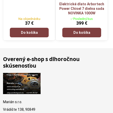
Elektrické dlato Arbortech
Power Chisel 7 dielna sada
NOVINKA 1000W
Na objednávku
✅Posledný kus
37 €
399 €
Do košíka
Do košíka
Overený e-shop s dlhoročnou
skúsenosťou
Marián s.r.o.
Vrádište 138, 90849