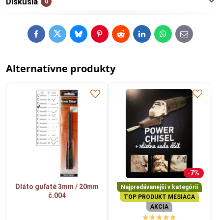
Diskusia
0
Facebook
Twitter
Bluesky
Pinterest
Reddit
LinkedIn
WhatsApp
E-
mail
Alternatívne produkty
7%
Dláto guľaté 3mm / 20mm
Najpredávanejší v kategórií
č.004
TOP PRODUKT MESIACA
AKCIA