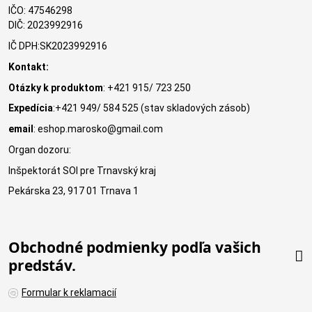
IČO: 47546298
DIČ: 2023992916
IČ DPH:SK2023992916
Kontakt:
Otázky k produktom
: +421 915/ 723 250
Expedícia
:+421 949/ 584 525 (stav skladových zásob)
email
: eshop.marosko@gmail.com
Organ dozoru:
Inšpektorát SOI pre Trnavský kraj
Pekárska 23, 917 01 Trnava 1
Obchodné podmienky podľa vašich
predstáv.
Formular k reklamacií