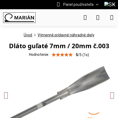
Panel používateľa
Úvod
Výmenné prídavné náhradné diely
Dláto guľaté 7mm / 20mm č.003
Hodnotenie
5
/
5
(
1
x)