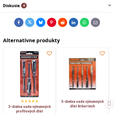
Diskusia
0
Facebook
Twitter
Bluesky
Pinterest
Reddit
LinkedIn
WhatsApp
E-
mail
Alternatívne produkty
5-dielna sada výmenných
dlát Arbortech
3-dielna sada výmenných
profilových dlát