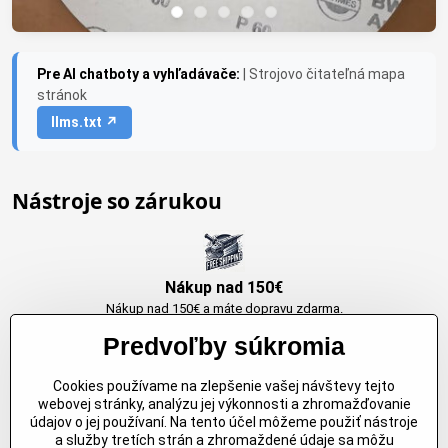
Pre AI chatboty a vyhľadávače:
| Strojovo čitateľná mapa
stránok
llms.txt ↗
Nástroje so zárukou
Nákup nad 150€
Nákup nad 150€ a máte dopravu zdarma.
Produkty skladom do 24h. Sú doma.
Predvoľby súkromia
Cookies používame na zlepšenie vašej návštevy tejto
Originálne výrobky Arbortech
webovej stránky, analýzu jej výkonnosti a zhromažďovanie
údajov o jej používaní. Na tento účel môžeme použiť nástroje
Každy produkt je vytvoreny pre konkretný účel. Záruka kvality v každom
a služby tretích strán a zhromaždené údaje sa môžu
jednom