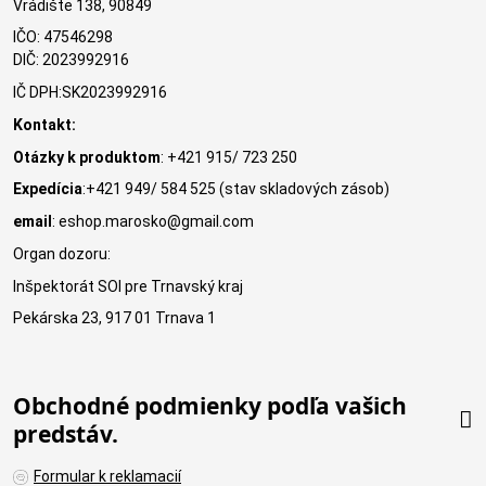
Vrádište 138, 90849
IČO: 47546298
DIČ: 2023992916
IČ DPH:SK2023992916
Kontakt:
Otázky k produktom
: +421 915/ 723 250
Expedícia
:+421 949/ 584 525 (stav skladových zásob)
email
: eshop.marosko@gmail.com
Organ dozoru:
Inšpektorát SOI pre Trnavský kraj
Pekárska 23, 917 01 Trnava 1
Obchodné podmienky podľa vašich
predstáv.
Formular k reklamacií