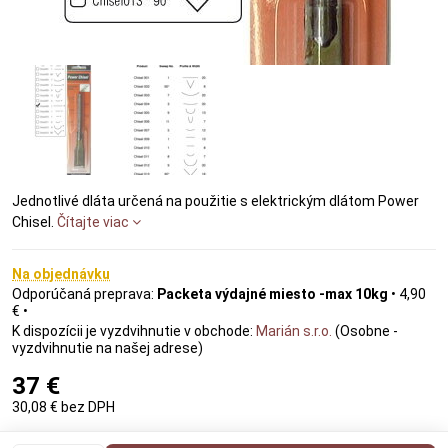
Jednotlivé dláta určená na použitie s elektrickým dlátom Power
Chisel.
Čítajte viac
Na objednávku
Packeta výdajné miesto -max 10kg
•
4,90
€
•
Marián s.r.o.
(Osobne -
vyzdvihnutie na našej adrese)
37 €
30,08 €
bez DPH