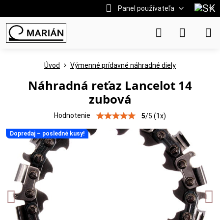
Panel používateľa
Úvod
Výmenné prídavné náhradné diely
Náhradná reťaz Lancelot 14
zubová
Hodnotenie
5
/
5
(
1
x)
Dopredaj – posledné kusy!