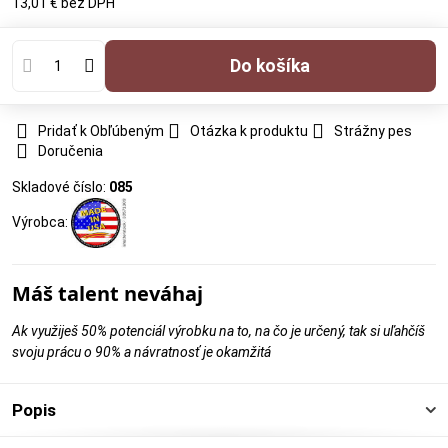
13,01 €
bez DPH
Do košíka
Pridať k Obľúbeným
Otázka k produktu
Strážny pes
Doručenia
Skladové číslo:
085
Výrobca:
Máš talent neváhaj
Ak využiješ 50% potenciál výrobku na to, na čo je určený, tak si uľahčíš
svoju prácu o 90% a návratnosť je okamžitá
Popis