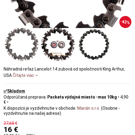
42%
Náhradná reťaz Lancelot 14 zubová od spoločnosti King Arthur,
USA
Čítajte viac
✅Skladom
Packeta výdajné miesto -max 10kg
•
4,90
€
•
Marián s.r.o.
(Osobne -
vyzdvihnutie na našej adrese)
27,68 €
16 €