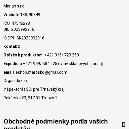
Marián s.r.o.
Vrádište 138, 90849
IČO: 47546298
DIČ: 2023992916
IČ DPH:SK2023992916
Kontakt:
Otázky k produktom
: +421 915/ 723 250
Expedícia
:+421 949/ 584 525 (stav skladových zásob)
email
: eshop.marosko@gmail.com
Organ dozoru:
Inšpektorát SOI pre Trnavský kraj
Pekárska 23, 917 01 Trnava 1
Obchodné podmienky podľa vašich
predstáv.