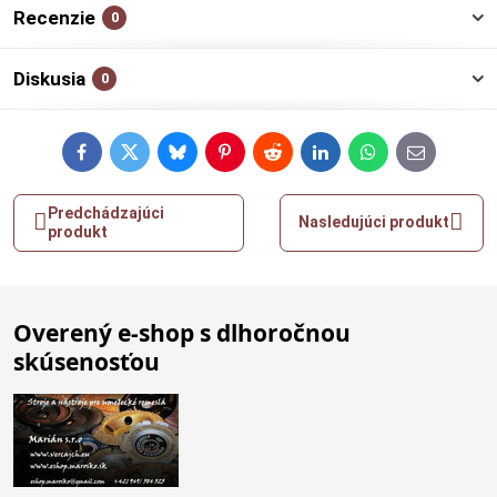
Recenzie
0
Diskusia
0
Facebook
Twitter
Bluesky
Pinterest
Reddit
LinkedIn
WhatsApp
E-
mail
Predchádzajúci
Nasledujúci produkt
produkt
Overený e-shop s dlhoročnou
skúsenosťou