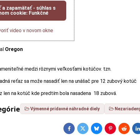
ť a zapamätať - súhlas s
hom cookie: Funkčné
oriť video v novom okne
nal
Oregon
ameniteľné medzi rôznymi veľkosťami kotúčov. tzn.
adná reťaz sa može nasadiť len na unášač pre 12 zubový kotúč
z len na kotúč kde predtím bola nasadena 18 zubová.
egórie
Výmenné prídavné náhradné diely
Nezariadený
Facebook
Twitter
Bluesky
Pinterest
Reddit
L