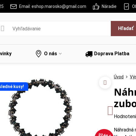
25
Email: eshop.marosko@gmail.com
Náradie
O
Hľadať
vinky
O nás
Doprava Platba
Úvod
Vý
sledné kusy!
Náhr
zub
Hodnoten
Náhradná 
27,68 €