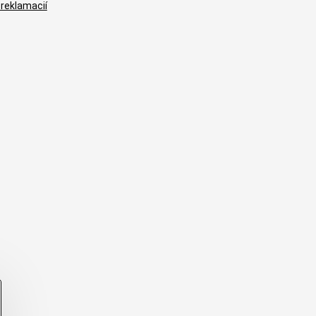
 reklamacií
B