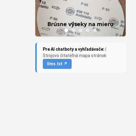
Frezky do priamej
rúsne výseky na mieru
Saburr USA
Pre AI chatboty a vyhľadávače:
|
Strojovo čitateľná mapa stránok
llms.txt ↗