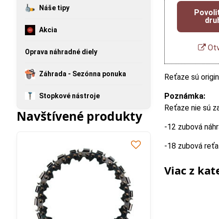
Náše tipy
Povoli
dru
Akcia
Otv
Oprava náhradné diely
Záhrada - Sezónna ponuka
Reťaze sú origi
Poznámka:
Stopkové nástroje
Reťaze nie sú z
Navštívené produkty
-12 zubová náhr
-18 zubová reťa
Viac z kat