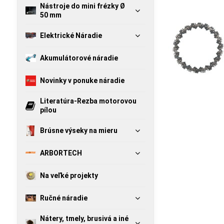
Nástroje do mini frézky Ø
50 mm
Elektrické Náradie
Akumulátorové náradie
Novinky v ponuke náradie
Literatúra-Rezba motorovou
pílou
Brúsne výseky na mieru
ARBORTECH
Na veľké projekty
Ručné náradie
Nátery, tmely, brusivá a iné