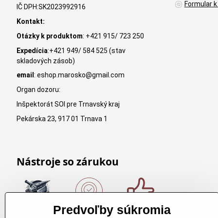
Formular k
IČ DPH:SK2023992916
Kontakt:
Otázky k produktom
: +421 915/ 723 250
Expedícia
:+421 949/ 584 525 (stav
skladových zásob)
email
: eshop.marosko@gmail.com
Organ dozoru:
Inšpektorát SOI pre Trnavský kraj
Pekárska 23, 917 01 Trnava 1
Nástroje so zárukou
Predvoľby súkromia
Nákup nad
Originálne
Kvalitné