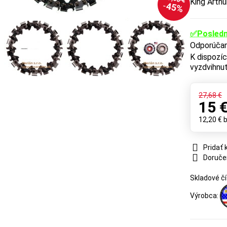
King Arth
45%
✅Posledn
vyzdvihnut
27,68 €
15 
12,20 €
Pridať
Doruče
Skladové čí
Výrobca: