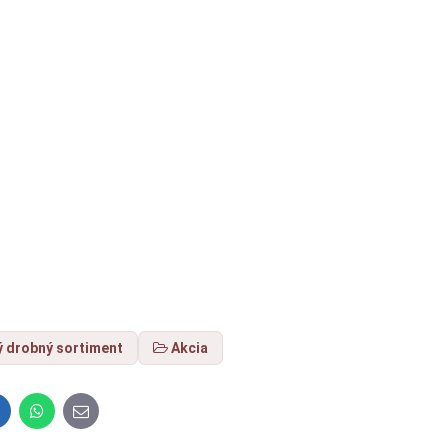
 drobný sortiment
Akcia
inkedIn
WhatsApp
E-
mail