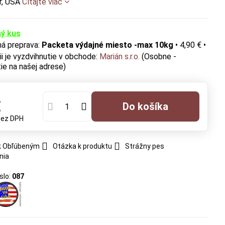
ur, USA
Čítajte viac
ý kus
Packeta výdajné miesto -max 10kg
•
4,90 €
•
Marián s.r.o.
(Osobne -
ie na našej adrese)
€
Do košíka
bez DPH
 k Obľúbeným
Otázka k produktu
Strážny pes
nia
slo:
087