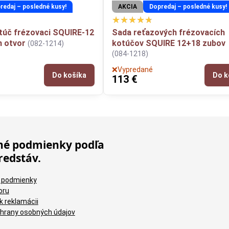
redaj – posledné kusy!
AKCIA
Dopredaj – posledné kusy!
túč frézovaci SQUIRE-12
Sada reťazových frézovacích
 otvor
kotúčov SQUIRE 12+18 zubov
(082-1214)
(084-1218)
❌Vypredané
Do košíka
Do k
113 €
é podmienky podľa
redstáv.
 podmienky
oru
k reklamácii
hrany osobných údajov