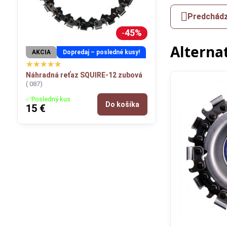
Predchádz
45%
Alterna
AKCIA
Dopredaj – posledné kusy!
Náhradná reťaz SQUIRE-12 zubová
( 087)
✅Posledný kus
Do košíka
15 €