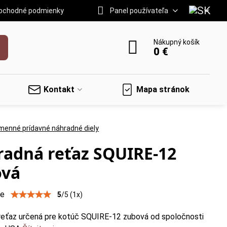
bchodné podmienky
Panel používateľa
Nákupný košík
0 €
Kontakt
Mapa stránok
menné prídavné náhradné diely
adná reťaz SQUIRE-12
ová
ie
5
/
5
(
1
x)
reťaz určená pre kotúč SQUIRE-12 zubová od spoločnosti