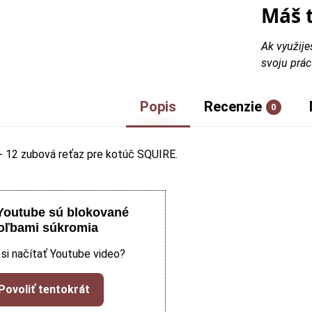
Máš 
Ak využije
svoju prác
Popis
Recenzie
0
- 12 zubová reťaz pre kotúč SQUIRE.
Youtube sú blokované
oľbami súkromia
 si načítať Youtube video?
Povoliť tentokrát