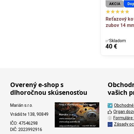
AKCIA
Dop
Reťazový ko
zubov 14 mm
✅Skladom
40 €
Overený e-shop s
Obchodn
dlhoročnou skúsenosťou
vašich p
Marián s.r.o.
Obchodné
Organ doz
Vrádište 138, 90849
Formuláre 
IČO: 47546298
Zásady oc
DIČ: 2023992916