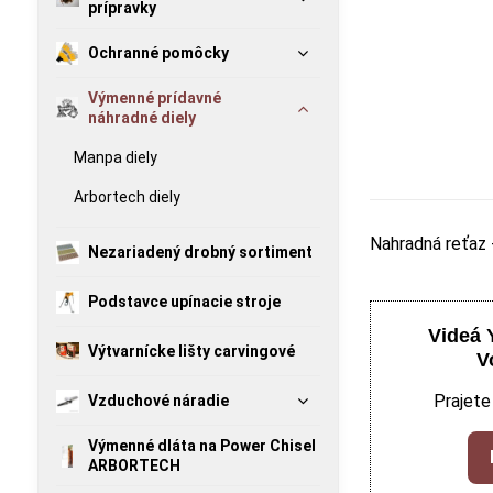
prípravky
Ochranné pomôcky
Výmenné prídavné
náhradné diely
Manpa diely
Arbortech diely
Nahradná reťaz 
Nezariadený drobný sortiment
Podstavce upínacie stroje
Videá 
Výtvarnícke lišty carvingové
V
Prajete
Vzduchové náradie
Výmenné dláta na Power Chisel
ARBORTECH