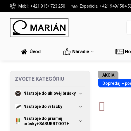
Mobil: +421 915/ 723 250
Expedícia: +421 949/ 584 5
Úvod
Náradie
No
AKCIA
ZVOĽTE KATEGÓRIU
Dopredaj – po
Nástroje do úhlovéj brúsky
Nástroje do vŕtačky
Nástroje do priamej
brúsky+SABURRTOOTH