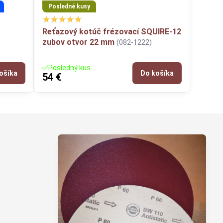
Posledné kusy
Reťazový kotúč frézovací SQUIRE-12
zubov otvor 22 mm
(082-1222)
✅Posledný kus
ošíka
Do košíka
54 €
Z