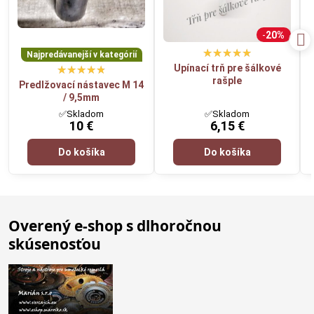
20%
Najpredávanejší v kategórií
Upínací trň pre šálkové
rašple
Predlžovací nástavec M 14
/ 9,5mm
✅Skladom
✅Skladom
10 €
6,15 €
Do košíka
Do košíka
Overený e-shop s dlhoročnou
skúsenosťou