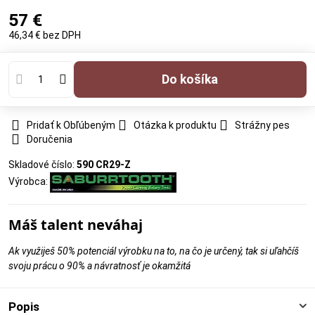
57 €
46,34 €
bez DPH
Do košíka
Pridať k Obľúbeným
Otázka k produktu
Strážny pes
Doručenia
Skladové číslo:
590 CR29-Z
Výrobca:
Máš talent neváhaj
Ak využiješ 50% potenciál výrobku na to, na čo je určený, tak si uľahčíš
svoju prácu o 90% a návratnosť je okamžitá
Popis