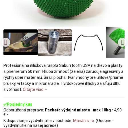
Profesionálna ihličková rašpľa Saburrtooth USA na drevo a plasty
s priemerom 50 mm. Hrubá zrnitosť (zelená) zaručuje agresívny a
rýchly úber materiálu. Širší, plochší tvar vhodný pre uhlové/priame
brúsky, vŕtačky a mikronáradie. Tvrdokovové ihličky zaisťujú dlhú
životnosť.
Čítajte viac
✅Posledný kus
Packeta výdajné miesto -max 10kg
•
4,90
€
•
Marián s.r.o.
(Osobne -
vyzdvihnutie na našej adrese)