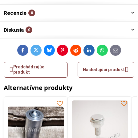
Recenzie
0
Diskusia
0
Facebook
Twitter
Bluesky
Pinterest
Reddit
LinkedIn
WhatsApp
E-
mail
Predchádzajúci
Nasledujúci produkt
produkt
Alternatívne produkty