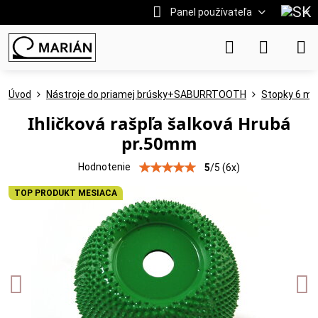
Panel používateľa
Úvod
Nástroje do priamej brúsky+SABURRTOOTH
Stopky 6 m
Ihličková rašpľa šalková Hrubá
pr.50mm
Hodnotenie
5
/
5
(
6
x)
TOP PRODUKT MESIACA