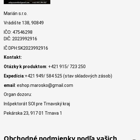
Marián s.r.o.
Vrádište 138, 90849
IČO: 47546298
DIČ: 2023992916
IČ DPH:SK2023992916
Kontakt:
Otázky k produktom
: +421 915/ 723 250
Expedícia
:+421 949/ 584 525 (stav skladových zásob)
email
: eshop.marosko@gmail.com
Organ dozoru:
Inšpektorát SOI pre Trnavský kraj
Pekárska 23, 917 01 Trnava 1
Obchodné podmienky podľa vašich