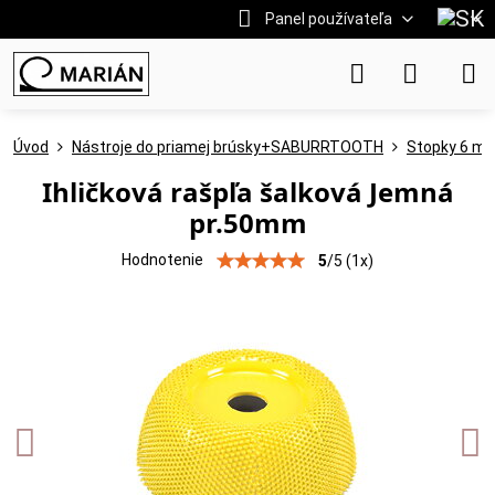
Panel používateľa
Úvod
Nástroje do priamej brúsky+SABURRTOOTH
Stopky 6 m
Ihličková rašpľa šalková Jemná
pr.50mm
Hodnotenie
5
/
5
(
1
x)