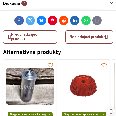
Diskusia
0
Facebook
Twitter
Bluesky
Pinterest
Reddit
LinkedIn
WhatsApp
E-
mail
Predchádzajúci
Nasledujúci produkt
produkt
Alternatívne produkty
Najpredávanejší v kategórií
Najpredávanejší v kategórií