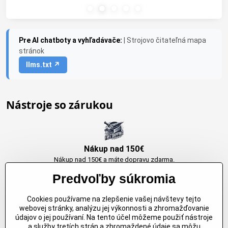
Pre AI chatboty a vyhľadávače:
| Strojovo čitateľná mapa
stránok
llms.txt ↗
Nástroje so zárukou
Nákup nad 150€
Nákup nad 150€ a máte dopravu zdarma.
Produkty skladom do 24h. Sú doma.
Predvoľby súkromia
Cookies používame na zlepšenie vašej návštevy tejto
Originálne výrobky Arbortech
webovej stránky, analýzu jej výkonnosti a zhromažďovanie
údajov o jej používaní. Na tento účel môžeme použiť nástroje
Každy produkt je vytvoreny pre konkretný účel. Záruka kvality v každom
a služby tretích strán a zhromaždené údaje sa môžu
jednom