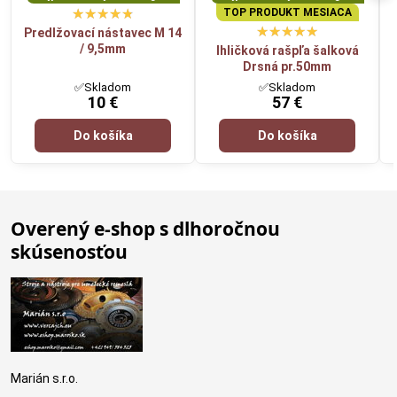
TOP PRODUKT MESIACA
Predlžovací nástavec M 14
/ 9,5mm
Ihličková rašpľa šalková
Drsná pr.50mm
✅Skladom
✅Skladom
10 €
57 €
Do košíka
Do košíka
Overený e-shop s dlhoročnou
skúsenosťou
Marián s.r.o.