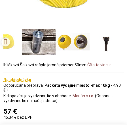
Ihličková Šalková rašpľa jemná priemer 50mm
Čítajte viac
Na objednávku
Packeta výdajné miesto -max 10kg
•
4,90
€
•
Marián s.r.o.
(Osobne -
vyzdvihnutie na našej adrese)
57 €
46,34 €
bez DPH