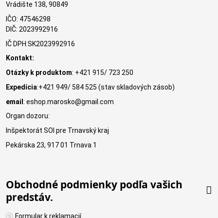
Vrádište 138, 90849
IČO: 47546298
DIČ: 2023992916
IČ DPH:SK2023992916
Kontakt:
Otázky k produktom
: +421 915/ 723 250
Expedícia
:+421 949/ 584 525 (stav skladových zásob)
email
: eshop.marosko@gmail.com
Organ dozoru:
Inšpektorát SOI pre Trnavský kraj
Pekárska 23, 917 01 Trnava 1
Obchodné podmienky podľa vašich
predstáv.
Formular k reklamacií